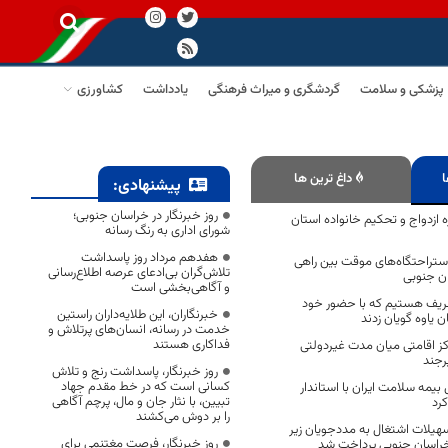
پزشکی و سلامت
گردشگری و میراث فرهنگی
یادداشت
کشاورزی
ا
داغ ترین ها
پیشنهادی:
روز خبرنگار در خراسان جنوبی؛
 ازدواج و تحکیم خانواده استان
شورای اداری به رنگ رسانه
هفدهم مرداد روز پاسداشت
زی ۲۳ مورد استراحتگاه‌های موقت بین راهی
تلاش‌گران بی‌ادعای عرصه اطلاع‌رسانی
ان جنوبی
و آگاهی‌بخشی است
ریف هستیم که با حضور خود
خبرنگاران، این طلایه‌داران راستین
یاوه گویان زدند
خدمت در رسانه، انسان‌های پرتلاش و
فداکاری هستند
کز اقامتی میان مدت غیردولتی
رجند
روز خبرنگار، پاسداشت رنج و تلاش
کسانی است که در خط مقدم جهاد
یمه سلامت ایران با استاندار
تبیین، با نثار جان و مال، پرچم آگاهی
رد
را بر دوش می‌کشند
 تسهیلات اشتغال به مددجویان زیر
روز خبرنگار، فرصت مغتنمی برای
راسان جنوبی پرداخت شد