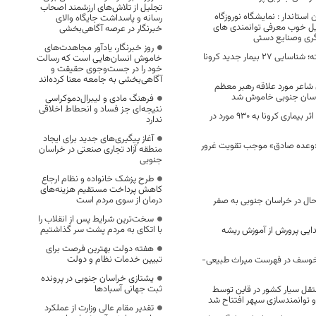
تجلیل از تلاش‌های ارزشمند اصحاب
ستاندار : نمایشگاه نوروزگاه
رسانه و پاسداشت جایگاه والای
یل خوب معرفی توانمندی های
خبرنگار در عرصه آگاهی‌بخشی
گری وصنایع دستی
روز خبرنگار، یادآور مجاهدت‌های
در 24 ساعت گذشته؛ شناسایی 27 بیمار جدید کرونا
خاموش انسان‌هایی است که رسالت
خود را در جست‌وجوی حقیقت و
آگاهی‌بخشی به جامعه معنا کرده‌اند
شاعر مورد علاقه رهبر معظم
راسان جنوبی خاموش شد
فرهنگ مادی و لیبرال‌دموکراسی
نتیجه‌ای جز فساد و انحطاط اخلاقی
تعداد فوتی های در اثر بیماری کرونا به 930 مورد در
ندارد
آغاز پیگیری‌های جدید برای ایجاد
 «وعده صادق» موجب تقویت غرور
منطقه آزاد تجاری صنعتی در خراسان
جنوبی
طرح پزشک خانواده و نظام ارجاع
کاهش پرداخت مستقیم هزینه‌های
درمان از سوی مردم است
دحال در خراسان جنوبی به صفر
سخت‌ترین شرایط پس از انقلاب را
با اتکای به مردم پشت سر گذاشتیم
ایی پرورش از آموزش ریشه
هفته دولت بهترین فرصت برای
تبیین خدمات نظام و دولت
د خوسف در فهرست میراث طبیعی-
یشتازی خراسان جنوبی در پرونده
ثبت جهانی آسبادها
تقل سیار کشور در قاین توسط
و توانمندسازی سپهر افتتاح شد
تقدیر مقام عالی وزارت از عملکرد