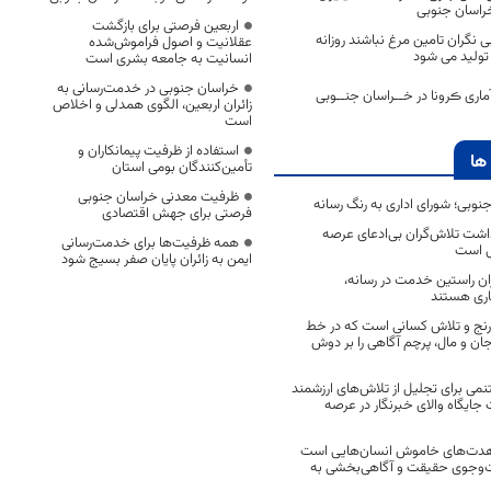
 خراسان جنوبی
اربعین فرصتی برای بازگشت
نگران تامین مرغ نباشند روزانه
عقلانیت و اصول فراموش‌شده
انسانیت به جامعه بشری است
خراسان جنوبی در خدمت‌رسانی به
اری ڪرونا در خــراسان جنــوبی
زائران اربعین، الگوی همدلی و اخلاص
است
استفاده از ظرفیت پیمانکاران و
ها
تأمین‌کنندگان بومی استان
ظرفیت معدنی خراسان جنوبی
جنوبی؛ شورای اداری به رنگ رسانه
فرصتی برای جهش اقتصادی
اشت تلاش‌گران بی‌ادعای عرصه
همه ظرفیت‌ها برای خدمت‌رسانی
ی است
ایمن به زائران پایان صفر بسیج شود
اران راستین خدمت در رسانه،
اری هستند
 رنج و تلاش کسانی است که در خط
 جان و مال، پرچم آگاهی را بر دوش
نمی برای تجلیل از تلاش‌های ارزشمند
ایگاه والای خبرنگار در عرصه
مجاهدت‌های خاموش انسان‌هایی است
ت‌وجوی حقیقت و آگاهی‌بخشی به