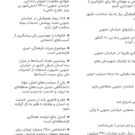
جهادی معاونت آموزش ابتدایی
همی و مهمانی ها برای جلوگیری از
خراسان جنوبی/ ۴۶۰۰ دانش‌آموز زیر
خودداری کنیم
چتر «طرح حامی»
فرهنگی نیاز به یک شناخت دقیق
۱۸۵ بیمار هموفیلی در خراسان
د
جنوبی تحت پوشش خدمات بیمه
سلامت قرار دارند
خانواده را مهمترین رکن پیشگیری از
۳۱ دانش‌آموز خراسان جنوبی رتبه زیر ۱۰۰ کنکور
آسیب‌های اجتماعی
موضوع میراث فرهنگی، امری
فرابخشی است
ی ڪرونا در خراسان جنوبی
بیشترین تعداد آسبادها در میان
رونا به تفکیک شهرستان های
سه استان شرقی کشور در خراسان
جنوبی ،ضرورت استفاده از اعتبارات
د زهرایی به درجه سرتیپ دومی
ملی برای مرمت آسبادها
یکی از سیاست‌های اصلی جهاد
 ۹۵۱ نفر در خراسان جنوبی متقاضی واریز
دانشگاهی تبدیل مزیت‌های منطقه‌ای
به ثروت و خدمت به مردم است
علم و فناوری باید در مسیر خدمت
یر شروع شد
به انسان و مقابله با ظلم به کار گرفته
شود
 صنعتی خراسان جنوبی تا پایان
کنترل ملخ نیازمند همکاری
فرامنطقه‌ای است
ی و غم مردم را نمی‌شناسد
اختصاص 2500 میلیارد تومان برای
طی ۱۰ ماهه ابتدایی سال جاری صادرات ۳۹۰ میلیون
توسعه راه‌های دوبانده خراسان جنوبی