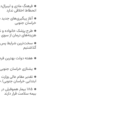
فرهنگ مادی و لیبرال‌د
انحطاط اخلاقی ندارد
آغاز پیگیری‌های جدید ب
خراسان جنوبی
طرح پزشک خانواده و 
هزینه‌های درمان از سوی
سخت‌ترین شرایط پس از 
گذاشتیم
هفته دولت بهترین فرص
یشتازی خراسان جنوبی د
تقدیر مقام عالی وزارت
ابتدایی خراسان جنوبی/ ۴۶۰۰ دانش‌آموز زیر چتر «طرح حامی»
۱۸۵ بیمار هموفیلی
بیمه سلامت قرار دارند
خانواده را مهمترین رک
موضوع میراث فرهنگی،
بیشترین تعداد آسبادها
خراسان جنوبی ،ضرورت است
آسبادها