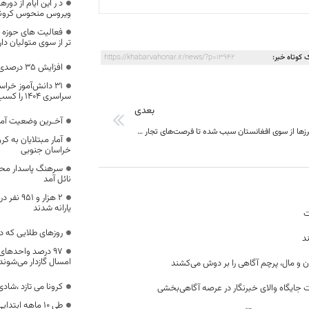
د ر این ایام از دور
ویروس منحوس کرونا 
فعالیت های حوزه 
تر از سوی متولیان دار
 کوتاه خبر:
https://khabarvahonar.ir/news/?p=13942
افزایش ۳۵ درصدی بارشهای خراسان جنوبی
سراسری ۱۴۰۴ را کسب کردند
بعدی
آخـرین وضعیت آمار
بسته شدن مرزها از سوی افغانستان سبب شده تا فرصت‌های تجار خراسان جنوبی از بین برود
آمار مبتلایان به ک
خراسان جنوبی
سرهنگ پاسدار محم
نائل آمد
۲ هزار و
یارانه شدند
ت
روزهای طلایی که د
د
۹۷ درصد واحدهای
امسال گازدار می‌شوند
ن و مال، پرچم آگاهی را بر دوش می‌کشند
کرونا می تازد ،شاد
 جایگاه والای خبرنگار در عرصه آگاهی‌بخشی