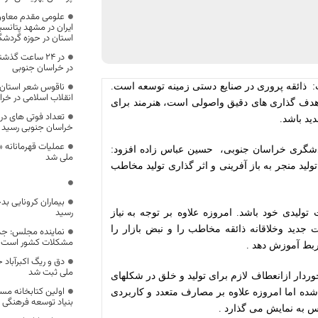
علومی مقدم معاون ا
ایران در مشهد پتانس
استان در حوزه گردش
در خراسان جنوبی
ناقوس شعر استان 
:
ذائقه پروری در صنایع دستی زمینه توسعه است.
انقلاب اسلامی در خ
وهدف گذاری های دقیق واصولی است، هنرمند برای
دید باشد.
خراسان جنوبی رسید
عملیات قهرمانانه
ردشگری خراسان جنوبی،
حسین عباس زاده افزود:
ملی شد
لید منجر به باز آفرینی و اثر گذاری تولید مخاطب
بیماران کرونایی ب
رسید
تولیدی خود باشد. امروزه علاوه بر توجه
به نیاز
ت جدید وخلاقانه ذائقه مخاطب را و نبض بازار را
نماینده مجلس: جد
مشکلات کشور است
ربط آموزش دهد .
دق و ریگ اکبرآبا
ملی ثبت شد
ردار ازانعطاف لازم برای تولید و خلق در شکلهای
اولین کتابخانه مس
شده اما امروزه علاوه بر مصارف متعدد و کاربردی
بنیاد توسعه فرهنگی 
یس به نمایش می گذارد .