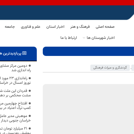
صفحه اصلی
فرهنگ و هنر
اخبار استان
علم و فناوری
جامعه
اخبار شهرستان ها
ارتباط با ما
پربازدیدترین ه
دومین مرکز مشاوره
,
گردشگری و میراث فرهنگی
راه اندازی شد
راه‌اندا
نوروز امسال در خراس
قدردان این ملت ش
مشت محکمی بر دهان 
افتتاح چهارمین مر
کمپ ترک اعتیاد در بی
موهبتی مدیر عامل ب
خراسان جنوبی دیدار ک
۲۱ میلیارد تومان
پوشش بهزیستی در خ