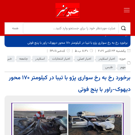
برگ نخست
نوشته‌ها
برخورد رخ به رخ سواری پژو با تیبا در کیلومتر 170 محور دیهوک-راور با پنج فوتی
یکشنبه 24 اکتبر 2021
8:30 ب.ظ
کدخبر:64011
حوزه:
اخبار اسلایدر
,
اخبار اصلی
,
اخبار انتخابات
,
اسلایدر
,
جامعه
,
خبر
مهم
,
طبس
برخورد رخ به رخ سواری پژو با تیبا در کیلومتر 170 محور
دیهوک-راور با پنج فوتی