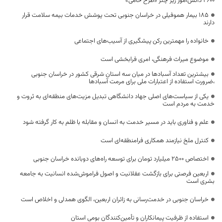
۴۶۰۰ دانش‌آموز زیر چتر «طرح حامی»
۱۸۵ بیمار هموفیلی در خراسان جنوبی تحت پوشش خدمات بیمه سلامت قرار
دارند
خانواده را مهمترین رکن پیشگیری از آسیب‌های اجتماعی
موضوع میراث فرهنگی، امری فرابخشی است
بیشترین تعداد آسبادها در میان سه استان شرقی کشور در خراسان جنوبی
،ضرورت استفاده از اعتبارات ملی برای مرمت آسبادها
یکی از سیاست‌های اصلی جهاد دانشگاهی تبدیل مزیت‌های منطقه‌ای به ثروت و
خدمت به مردم است
علم و فناوری باید در مسیر خدمت به انسان و مقابله با ظلم به کار گرفته شود
کنترل ملخ نیازمند همکاری فرامنطقه‌ای است
اختصاص 2500 میلیارد تومان برای توسعه راه‌های دوبانده خراسان جنوبی
اربعین فرصتی برای بازگشت عقلانیت و اصول فراموش‌شده انسانیت به جامعه
بشری است
خراسان جنوبی در خدمت‌رسانی به زائران اربعین، الگوی همدلی و اخلاص است
استفاده از ظرفیت پیمانکاران و تأمین‌کنندگان بومی استان