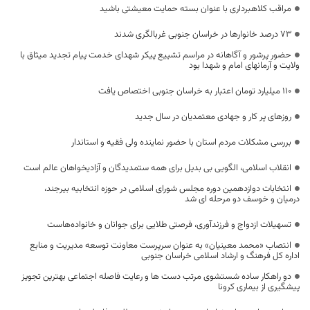
مراقب کلاهبرداری با عنوان بسته حمایت معیشتی باشید
۷۳ درصد خانوارها در خراسان جنوبی غربالگری شدند
حضور پرشور و آگاهانه در مراسم تشییع پیکر شهدای خدمت پیام تجدید میثاق با
ولایت و آرمانهای امام و شهدا بود
۱۱۰ میلیارد تومان اعتبار به خراسان جنوبی اختصاص یافت
روزهای پر کار و جهادی معتمدیان در سال جدید
بررسی مشکلات مردم استان با حضور نماینده ولی فقیه و استاندار
انقلاب اسلامی، الگویی بی بدیل برای همه ستمدیدگان و آزادیخواهان عالم است
انتخابات دوازدهمین دوره مجلس شورای اسلامی در حوزه انتخابیه بیرجند،
درمیان و خوسف دو مرحله ای شد
تسهیلات ازدواج و فرزندآوری، فرصتی طلایی برای جوانان و خانواده‌هاست
انتصاب «محمد معینیان» به عنوان سرپرست معاونت توسعه مدیریت و منابع
اداره کل فرهنگ و ارشاد اسلامی خراسان جنوبی
دو راهکار ساده شستشوی مرتب دست ها و رعایت فاصله اجتماعی بهترین تجویز
پیشگیری از بیماری کرونا