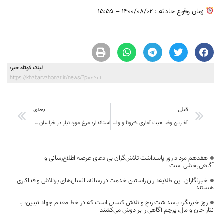
زمان وقوع حادثه ‌: 1400/08/02 – 15:55
لینک کوتاه خبر:
https://khabarvahonar.ir/news/?p=64011
قبلی
بعدی
آخـرین وضــعیت آماری ڪرونا و واڪسیناسـیون خــراسان جنــوبی
استاندار: مرغ مورد نیاز در خراسان جنوبی توزیع می‌شود
هفدهم مرداد روز پاسداشت تلاش‌گران بی‌ادعای عرصه اطلاع‌رسانی و
آگاهی‌بخشی است
خبرنگاران، این طلایه‌داران راستین خدمت در رسانه، انسان‌های پرتلاش و فداکاری
هستند
روز خبرنگار، پاسداشت رنج و تلاش کسانی است که در خط مقدم جهاد تبیین، با
نثار جان و مال، پرچم آگاهی را بر دوش می‌کشند