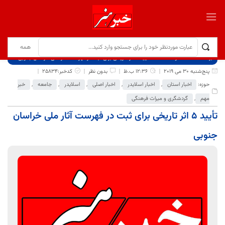
برگ نخست
نوشته‌ها
تأیید 5 اثر تاریخی برای ثبت در فهرست آثار ملی خراسان جنوبی
پنج‌شنبه 30 می 2019
12:36 ب.ظ
بدون نظر
کدخبر:25834
حوزه:
اخبار استان
,
اخبار اسلایدر
,
اخبار اصلی
,
اسلایدر
,
جامعه
,
خبر
مهم
,
گردشگری و میراث فرهنگی
تأیید 5 اثر تاریخی برای ثبت در فهرست آثار ملی خراسان
جنوبی