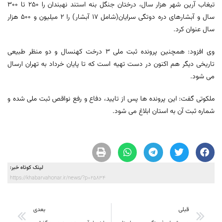
تیغاب آرین شهر هزار سال، درختان جنگل بنه استند نهبندان را 250 تا 300
سال و آبشارهای دره دوتگی سرایان(شامل 17 آبشار) را 2 میلیون و 500 هزار
سال عنوان کرد.
وی افزود: همچنین پرونده ثبت ملی 3 درخت کهنسال و دو منظر طبیعی
تاریخی دیگر هم اکنون در دست تهیه است که تا پایان خرداد به تهران ارسال
می شود.
ملکوتی گفت: این پرونده ها پس از تایید، دفاع و رفع نواقص ثبت ملی شده و
شماره ثبت آن به استان ابلاغ می شود.
لینک کوتاه خبر:
https://khabarvahonar.ir/news/?p=25834
قبلی
بعدی