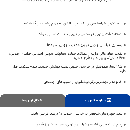
دبیر شورای فرهنگ عمومی استان خراسان جنوبی :روز قدس یادآور لزوم وحدت مسلمانان
میراث دار آیین «زرده به در» درگذشت
سخت‌ترین شرایط پس از انقلاب را با اتکای به مردم پشت سر گذاشتیم
هفته دولت بهترین فرصت برای تبیین خدمات نظام و دولت
یشتازی خراسان جنوبی در پرونده ثبت جهانی آسبادها
تقدیر مقام عالی وزارت از عملکرد جهادی معاونت آموزش ابتدایی خراسان جنوبی/
۴۶۰۰ دانش‌آموز زیر چتر «طرح حامی»
۱۸۵ بیمار هموفیلی در خراسان جنوبی تحت پوشش خدمات بیمه سلامت قرار
دارند
خانواده را مهمترین رکن پیشگیری از آسیب‌های اجتماعی
پربازدیدترین ها
داغ ترین ها
تردد خودروهای شخصی در خراسان جنوبی ۹۱ درصد افزایش یافت
پیام نماینده ولی فقیه در خراسان‌جنوبی به مناسبت روز قدس