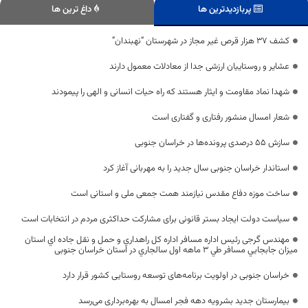
پربازدیدترین ها
داغ ترین ها
کشف 37 هزار قرص غير مجاز در شهرستان “نهبندان”
عشایر و روستاییان ارزشی جدا از معادلات معمول دارند
شهدا نماد مقاومت و ایثار هستند که راه حیات انسانی و الهی را پیمودند
شعار امسال منشور رفتاری و گفتاری است
سازش 55 درصدی پرونده‌ها در خراسان جنوبی
استاندار خراسان جنوبی سال جدید را به مهربانی آغاز کرد
ساخت موزه دفاع مقدس نیازمند همت جمعی ملی و استانی است
سیاست دولت ایجاد بستر قانونی برای مشارکت حداکثری مردم در انتخابات است
مهندس گرجی رئيس اداره مسافر اداره كل راهداري و حمل و نقل جاده اي استان
ميزان جابجايي مسافر طي 3 ماهه اول سالجاري در استان خراسان جنوبی
خراسان جنوبی در اولویت برنامه‌های توسعه روستایی کشور قرار دارد
بیمارستان جدید بشرویه دهه فجر امسال به بهره‌برداری می‌رسد