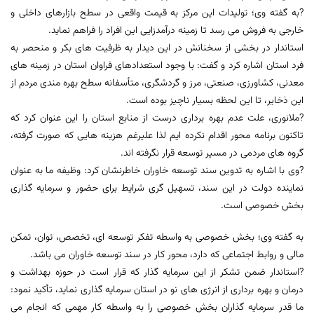
?به گفته وی؛ تولیدات این مرکز به قیمت واقعی در سطح بازارهای داخلی و
خارجی به فروش می رسد تا زمینه درآمدزایی این افراد را فراهم نماید.
استاندار در بخشی از سخنانش در این دیدار به ظرفیت های بکر و منحصر به
فرد استان اشاره کرد و گفت: با وجود استعدادهای فراوان استان در زمینه های
معدنی، کشاورزی، صنعتی، مرز و گردشگری، متأسفانه سطح بهره مندی مردم از
این ذخایر، تا این لحظه بسیار ناچیز بوده است.
?ملانوری، علت عدم بهره برداری درست از منابع استان را این عنوان کرد که
تاکنون برنامه محور اقدام نکرده ایم لذا علیرغم هزینه هایی که صورت گرفته،
گروه های مردمی در مسیر توسعه قرار نگرفته اند.
?وی با اشاره به تدوین سند توسعه خاوران خاطرنشان کرد: وظیفه ما به عنوان
نماینده دولت در این سند، تسهیل گری شرایط برای حضور و سرمایه گذاری
بخش خصوصی است.
به گفته وی؛ بخش خصوصی به واسطه تفکر توسعه ای، تخصص، توان، تمکن
مالی و روابط اجتماعی که دارد، محور کار در سند توسعه خاوران می باشد.
?استاندار ضمن تشکر از این سرمایه گذار که قرار است در حوزه بهداشت و
درمان و بهره برداری از انرژی های نو در استان سرمایه گذاری نماید، تأکید نمود:
ما قدر سرمایه گذاران بخش خصوصی را به واسطه کار مهمی که انجام می