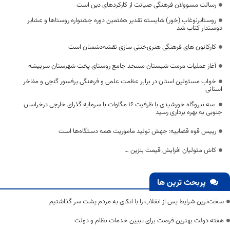
رسالت مسوولان فرهنگی صیانت از کارکردهای دین است
روستایرنوغاب (خور) شایسته تقدیر هفتمین دوره جشنواره روستاها و عشایر
دوستدار کتاب شد
کار‌کانون های فرهنگی هنری‌خنثی سازی نقشه‌دشمنان است
آغاز عملیات مرمت شبستان مسجد جامع روستای پخت شهرستان سربیشه
خواب مسئولین استان در برابر عظمت علمی و فرهنگی پرفسور گنجی و مفاخر
استانی
سه نیروگاه خورشیدی با ظرفیت ۱۶ مگاوات با سرمایه گذرای خارجی درخراسان
جنوبی به بهره برداری رسید
رییس قوه قضاییه: جهش تولید ماموریت همه دستگاه‌ها است
کاش متولیان افزایش قیمت بنزین …
پربحث ترین ها
سخت‌ترین شرایط پس از انقلاب را با اتکای به مردم پشت سر گذاشتیم
هفته دولت بهترین فرصت برای تبیین خدمات نظام و دولت