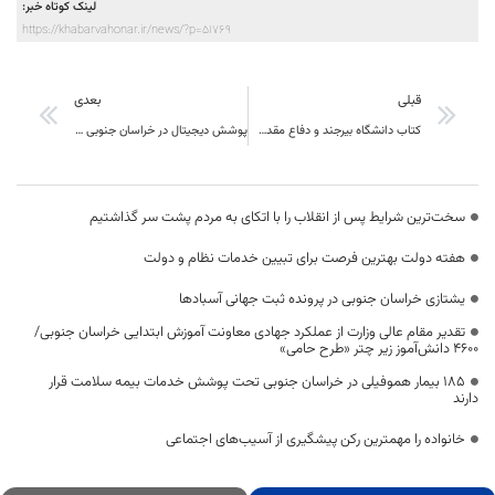
لینک کوتاه خبر:
https://khabarvahonar.ir/news/?p=51769
قبلی
بعدی
کتاب دانشگاه بیرجند و دفاع مقدس منتشر شد
پوشش دیجیتال در خراسان جنوبی سال آینده کامل می‌شود
سخت‌ترین شرایط پس از انقلاب را با اتکای به مردم پشت سر گذاشتیم
هفته دولت بهترین فرصت برای تبیین خدمات نظام و دولت
یشتازی خراسان جنوبی در پرونده ثبت جهانی آسبادها
تقدیر مقام عالی وزارت از عملکرد جهادی معاونت آموزش ابتدایی خراسان جنوبی/
۴۶۰۰ دانش‌آموز زیر چتر «طرح حامی»
۱۸۵ بیمار هموفیلی در خراسان جنوبی تحت پوشش خدمات بیمه سلامت قرار
دارند
خانواده را مهمترین رکن پیشگیری از آسیب‌های اجتماعی