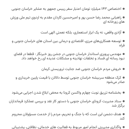
اختصاص ۱۴۳ میلیارد تومان اعتبار سفر رییس جمهور به عشایر خراسان جنوبی
راهیابی محمد رضا حسن پور و امیرحسین کاردان مقدم به اردوی تیم ملی ورزش
های زورخانه ای
آزادی واقعی، نه یک ابزار استعماری، بلکه نعمتی الهی است
توسعه همکاری‌های مرزی، اقتصادی و درمانی بین استان های خراسان جنوبی و
فراه
مهندس پرویزی استاندار خراسان جنوبی در جشن روز خبرنگار : قطعا در فضای
نبود رسانه ای فساد و تخلفات نهادینه و مشکلات عدیده ای رخ خواهد داد.
خروش مردم خراسان جنوبی ضد جنایت تروریستی کرمان
کرک منطقه سربیشه خراسان جنوبی توسط دلالان با قیمت پایین خریداری و
صادر می‌شود
بخشنامه تزریق نوبت چهارم واکسن کرونا به محض ابلاغ شدن اجرایی می‌شود
ستاد مدیریت کرونای خراسان جنوبی با دستور کار نقد و بررسی عملکرد فرمانداران
برگزار شد
هدف دشمن این است که با جنگ و تحریم، مردم را از خدمت مسؤولان محروم
کند
واگذاری مدیریتی انجام امور مربوط به فعالیت های خدماتی، نظافتی، پشتیبانی