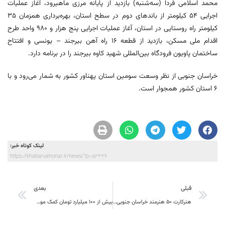
محمد اسلامی فردا (سه‌شنبه) بازدید از پایانه مرزی ماهیرود، آغاز عملیات
اجرایی ۵۴ کیلومتر از باندهای دوم در سطح استان، بهره‌برداری همزمان ۳۵
کیلومتر راه روستایی در استان، آغاز عملیات اجرایی پنج هزار و ۹۸۰ واحد طرح
اقدام ملی مسکن، بازدید از قطعه ۱۶ راه آهن بیرجند – یونسی و افتتاح
ساختمان پاویون فرودگاه بین‌المللی شهید کاوه بیرجند را در برنامه دارد.
خراسان جنوبی از نظر وسعت سومین استان پهناور کشور به شمار می‌رود و با
۶ استان کشور همجوار است.
لینک کوتاه خبر:
https://khabarvahonar.ir/news/?p=53326
قبلی
بعدی
هنرکارت 50 هنرمند خراسان جنوبی از سوی صندوق اعتباری هنر به فرهنگ و هنر ارشاداسلامی استان تحویل شد
بیش از ۱۰۰ میلیارد تومان کمک مومنانه در خراسان جنوبی جمع‌آوری شد