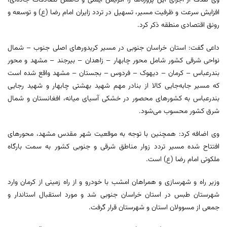
وی هدف از اجرای این پروژه‌ها را افزایش ایمنی و کاهش تصادفات جاده‌ای،
افزایش سرعت و ظرفیت مسیر، تسهیل در تردد زایران امام رضا (ع) و توسعه و
رونق اقتصادی منطقه ذکر کرد.
داعی گفت: استان خراسان جنوبی در مسیر کریدورهای اصلی جنوب – شمال
نواحی شرقی کشور شامل محور چابهار – زاهدان – بیرجند – مشهد و محور
بندرعباس – کرمان – دیهوک – فردوس – بجستان – مشهد واقع شده است
که مسیر جابه‌جایی کالا از بنادر مهم شهید بهشتی چابهار و شهید رجایی
بندرعباس به کشورهای محصور در خشکی آسیای میانه، افغانستان و شمال
شرق کشور محسوب می‌شود.
وی اضافه کرد: همچنین با توجه به موقعیت شهر مقدس مشهد، محورهای
افتتاح شده مسیر تردد زوار مناطق شرقی و جنوبی کشور به سمت بارگاه
ملکوتی امام رضا (ع) است.
وزیر راه و شهرسازی و همراهان امشب با خودرو و از راه زمینی از کرمان وارد
شهرستان طبس در استان خراسان جنوبی شد و مورد استقبال استاندار و
جمعی از مسوولان استان و شهرستان قرار گرفت.