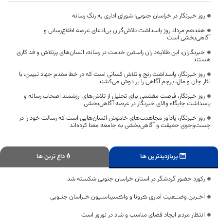
روز خبرنگار در خراسان جنوبی؛ شورای اداری به رنگ رسانه
هفدهم مرداد روز پاسداشت تلاش‌گران بی‌ادعای عرصه اطلاع‌رسانی و
آگاهی‌بخشی است
خبرنگاران، این طلایه‌داران راستین خدمت در رسانه، انسان‌های پرتلاش و فداکاری
هستند
روز خبرنگار، پاسداشت رنج و تلاش کسانی است که در خط مقدم جهاد تبیین، با
نثار جان و مال، پرچم آگاهی را بر دوش می‌کشند
روز خبرنگار، فرصت مغتنمی برای تجلیل از تلاش‌های ارزشمند اصحاب رسانه و
پاسداشت جایگاه والای خبرنگار در عرصه آگاهی‌بخشی
روز خبرنگار، یادآور مجاهدت‌های خاموش انسان‌هایی است که رسالت خود را در
جست‌وجوی حقیقت و آگاهی‌بخشی به جامعه معنا کرده‌اند
پربازدیدترین ها
داغ ترین ها
رکورد حضور گردشگر در استان خراسان جنوبی شکسته شد
آخـرین وضــعیت آماری ڪرونا و واڪسیناسـیون خـراسان جنـوبی
انتظار مردم ایجاد فضای مناسب و شاد در نوروز است