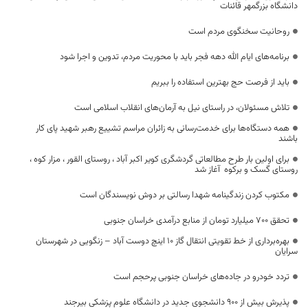
دانشگاه بزرگمهر قائنات
روحانیت سخنگوی مردم است
برنامه‌های ایام الله دهه فجر باید با محوریت مردم، تدوین و اجرا شود
باید از فرصت حج بهترین استفاده را ببریم
تلاش مسئولان، در راستای نیل به آرمان‌های انقلاب اسلامی است
همه دستگاه‌ها برای خدمت‌رسانی به زائران مراسم تشییع رهبر شهید پای کار
باشند
برای اولین بار طرح مطالعاتی گردشگری کویر اکبر آباد ، روستای القور ، مزار کوه ،
روستای گسک و برکوه آغاز شد
مکتوب کردن زندگینامه شهدا رسالتی بر دوش نویسندگان است
تحقق ۷۰۰ میلیارد تومان از منابع درآمدی خراسان جنوبی
بهره‌برداری از خط تقویتی انتقال گاز ۱۰ اینچ دوست آباد – زنگویی در شهرستان
سرایان
تردد خودرو در جاده‌های خراسان جنوبی پرحجم است
پذیرش بیش از ۹۰۰ دانشجوی جدید در دانشگاه علوم پزشکی بیرجند