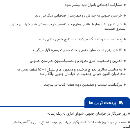
مشارکت اجتماعی بانوان باید بیشتر شود
خراسان جنوبی به حداقل دو بیمارستان صحرایی دیگر نیاز دارد
هم اکنون 129 بیمار با علائم بیماری حاد تنفسی در بیمارستان های خراسان جنوبی
بستری هستند
پیوند صنعت و دانشگاه می‌تواند به نتایج خوبی منتهی شود
۱۴ هزار یتیم در خراسان جنوبی تحت حمایت بسیج قرار می‌گیرند
آخـرین وضــعیت آماری ڪرونا و واڪسیناسـیون خـراسان جنـوبی
به مناسب سالروز ازدواج فرخنده و میمون امام علی(ع) ۱۵۰۰ قطعه زمین به
متقاضیان قانون جوانی جمعیت در خراسان جنوبی واگذار شد
بزرگداشت بیست و هفتمین دوره هفته کتاب در بیرجند
پربحث ترین ها
روز خبرنگار در خراسان جنوبی؛ شورای اداری به رنگ رسانه
هفدهم مرداد روز پاسداشت تلاش‌گران بی‌ادعای عرصه اطلاع‌رسانی و آگاهی‌بخشی
است