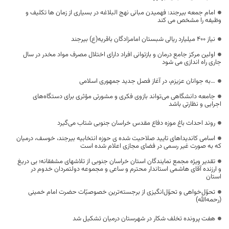
امام جمعه بیرجند: فهمیدن مبانی نهج البلاغه در بسیاری از زمان ها تکلیف و
وظیفه را مشخص می کند
نیاز ۴۰۰ میلیارد ریالی شبستان امامزادگان باقریه(ع) بیرجند
اولین مرکز جامع درمان و بازتوانی افراد دارای اختلال مصرف مواد مخدر در سال
جاری راه اندازی می شود
…به جوانان عزیزم، در آغاز فصل جدید جمهوری اسلامی
جامعه دانشگاهی می‌تواند بازوی فکری و مشورتی مؤثری برای دستگاه‌های
اجرایی و نظارتی باشد
روند احداث باغ موزه دفاع مقدس خراسان جنوبی شتاب می‌گیرد
اسامی کاندیداهای تایید صلاحیت شده ی حوزه انتخابیه بیرجند، خوسف، درمیان
که به صورت غیر رسمی در فضای مجازی اعلام شده است
تقدیر ویژه مجمع نمایندگان استان خراسان جنوبی از تلاشهای مشفقانه؛ بی دریغ
و ارزنده آقای هاشمی استاندار محترم و ساعی و مجموعه دولتمردان خدوم در
استان
تحوّل‌خواهی و تحوّل‌انگیزی از برجسته‌ترین خصوصیّات حضرت امام خمینی
(رحمه‌الله)
هفت پرونده تخلف شکار در شهرستان درمیان تشکیل شد