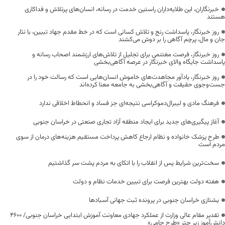
خبرنگاران، این طلایه‌داران راستین خدمت در رسانه، انسان‌های پرتلاش و فداکاری
هستند
روز خبرنگار، پاسداشت رنج و تلاش کسانی است که در خط مقدم جهاد تبیین، با نثار
جان و مال، پرچم آگاهی را بر دوش می‌کشند
روز خبرنگار، فرصت مغتنمی برای تجلیل از تلاش‌های ارزشمند اصحاب رسانه و
پاسداشت جایگاه والای خبرنگار در عرصه آگاهی‌بخشی
روز خبرنگار، یادآور مجاهدت‌های خاموش انسان‌هایی است که رسالت خود را در
جست‌وجوی حقیقت و آگاهی‌بخشی به جامعه معنا کرده‌اند
فرهنگ مادی و لیبرال‌دموکراسی نتیجه‌ای جز فساد و انحطاط اخلاقی ندارد
آغاز پیگیری‌های جدید برای ایجاد منطقه آزاد تجاری صنعتی در خراسان جنوبی
طرح پزشک خانواده و نظام ارجاع کاهش پرداخت مستقیم هزینه‌های درمان از سوی
مردم است
سخت‌ترین شرایط پس از انقلاب را با اتکای به مردم پشت سر گذاشتیم
هفته دولت بهترین فرصت برای تبیین خدمات نظام و دولت
یشتازی خراسان جنوبی در پرونده ثبت جهانی آسبادها
تقدیر مقام عالی وزارت از عملکرد جهادی معاونت آموزش ابتدایی خراسان جنوبی/ ۴۶۰۰
دانش‌آموز زیر چتر «طرح حامی»