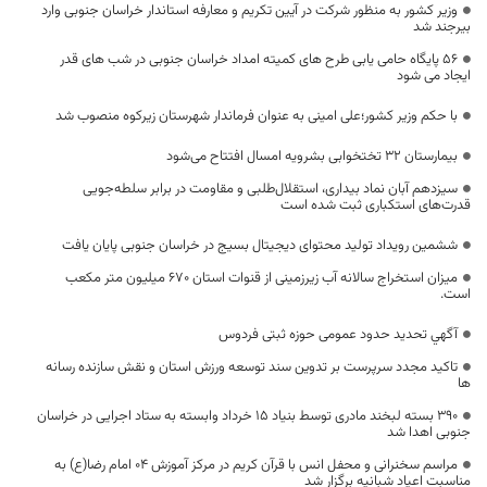
وزیر کشور به منظور شرکت در آیین تکریم و معارفه استاندار خراسان جنوبی وارد
بیرجند شد
۵۶ پایگاه حامی یابی طرح های کمیته امداد خراسان جنوبی در شب های قدر
ایجاد می شود
با حکم وزیر کشور؛علی امینی به عنوان فرماندار شهرستان زیرکوه منصوب شد
بیمارستان ۳۲ تختخوابی بشرویه امسال افتتاح می‌شود
سیزدهم آبان نماد بیداری، استقلال‌طلبی و مقاومت در برابر سلطه‌جویی
قدرت‌های استکباری ثبت شده است
ششمین رویداد تولید محتوای دیجیتال بسیج در خراسان جنوبی پایان یافت
میزان استخراج سالانه آب زیرزمینی از قنوات استان 670 میلیون متر مکعب
است.
آگهي تحديد حدود عمومی حوزه ثبتی فردوس
تاکید مجدد سرپرست بر تدوین سند توسعه ورزش استان و نقش سازنده رسانه
ها
۳۹۰ بسته لبخند مادری توسط بنیاد ۱۵ خرداد وابسته به ستاد اجرایی در خراسان
جنوبی اهدا شد
مراسم سخنرانی و محفل انس با قرآن کریم در مرکز آموزش ۰۴ امام رضا(ع) به
مناسبت اعیاد شبانیه برگزار شد