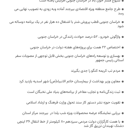
شیوع فشار خون بالا در خراسان جنوبی افزایش یافته است
طرح جامع منطقه ویژه اقتصادی بیرجند آماده وبه زودی به تصویب نهایی می
رسد
خراسان جنوبی قطب پرورش شتر با اشتغال ده هزار نفر در یک برنامه دوساله می
شود
واژگونی خودرو ، ۵۲ درصد حوادث رانندگی در خراسان جنوبی
اختصاص ۲۲ همت برای پروژه‌های هفته دولت در خراسان جنوبی
بهسازی و توسعه راه‌های خراسان جنوبی بخش قابل توجهی از مصوبات سفر
استانی رئیس جمهور
مردم تب کریمه کنگو را جدی بگیرند
معاون وزیر بهداشت از بیمارستان خاتم الانبیاء(ص) شهر اسدیه بازدید کرد
ثبت زندگی‌نامه و تجارب مفاخر از برنامه‌های بنیاد ملی نخبگان است
تقویت حوزه نشر دستور کار سند تحول وزارت فرهنگ و ارشاد اسلامی
برپایی نمایشگاه عرضه محصولات ویژه شب یلدا در بیرجند مرکز استان
با همت کارگزاران دولت مردمی سیزدهم ۸۰ کیلومتر از خط انتقال ۳۶ اینچی
دشتک نهبندان تزریق گاز شد