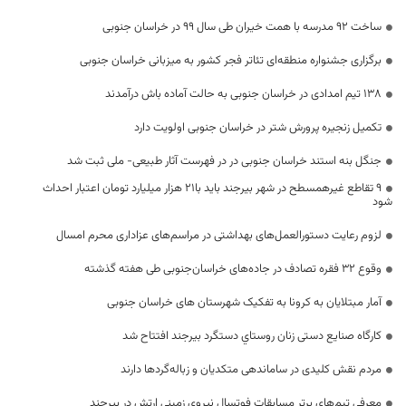
ساخت ۹۲ مدرسه با همت خیران طی سال ۹۹ در خراسان جنوبی
برگزاری جشنواره منطقه‌ای تئاتر فجر کشور به میزبانی خراسان جنوبی
۱۳۸ تیم امدادی در خراسان جنوبی به حالت آماده باش درآمدند
تکمیل زنجیره پرورش شتر در خراسان جنوبی اولویت دارد
جنگل بنه استند خراسان جنوبی در در فهرست آثار طبیعی- ملی ثبت شد
۹ تقاطع غیرهمسطح در شهر بیرجند باید با۲۱ هزار میلیارد تومان اعتبار احداث
شود
لزوم رعایت دستورالعمل‌های بهداشتی در مراسم‌های عزاداری محرم امسال
وقوع 32 فقره تصادف در جاده‌های خراسان‌جنوبی طی هفته گذشته
آمار مبتلایان به کرونا به تفکیک شهرستان های خراسان جنوبی
کارگاه صنایع دستی زنان روستاي دستگرد بیرجند افتتاح شد
مردم نقش کلیدی در ساماندهی متکدیان و زباله‌گردها دارند
معرفی تیم‌های برتر مسابقات فوتسال نیروی زمینی ارتش در بیرجند