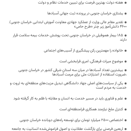
هفته دولت بهترین فرصت برای تبیین خدمات نظام و دولت
یشتازی خراسان جنوبی در پرونده ثبت جهانی آسبادها
تقدیر مقام عالی وزارت از عملکرد جهادی معاونت آموزش ابتدایی خراسان جنوبی/
۴۶۰۰ دانش‌آموز زیر چتر «طرح حامی»
۱۸۵ بیمار هموفیلی در خراسان جنوبی تحت پوشش خدمات بیمه سلامت قرار
دارند
خانواده را مهمترین رکن پیشگیری از آسیب‌های اجتماعی
موضوع میراث فرهنگی، امری فرابخشی است
بیشترین تعداد آسبادها در میان سه استان شرقی کشور در خراسان جنوبی
،ضرورت استفاده از اعتبارات ملی برای مرمت آسبادها
یکی از سیاست‌های اصلی جهاد دانشگاهی تبدیل مزیت‌های منطقه‌ای به ثروت و
خدمت به مردم است
علم و فناوری باید در مسیر خدمت به انسان و مقابله با ظلم به کار گرفته شود
کنترل ملخ نیازمند همکاری فرامنطقه‌ای است
اختصاص 2500 میلیارد تومان برای توسعه راه‌های دوبانده خراسان جنوبی
اربعین فرصتی برای بازگشت عقلانیت و اصول فراموش‌شده انسانیت به جامعه