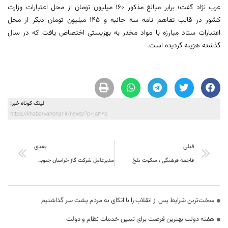
عرب نژاد گفت؛ برابر مبالغ مذکور 160 میلیون تومان از محل اعتبارات وزارت
کشور در قالب تفاهم نامه سه جانبه و 145 میلیون تومان دیگر از محل
اعتبارات ستاد مبارزه با مواد مخدر به بهزیستی اختصاص یافت که در سال
گذشته هزینه گردیده است.
لینک کوتاه خبر:
https://khabarvahonar.ir/news/?p=15345
قبلی
بعدی
فاجعه فرهنگی ، سکوت تلخ
مدیرعامل شرکت گاز خراسان جنوبی: 25 شهر و 292 روستای خراسان جنوبی به شبکه سراسری گاز متصل است
سخت‌ترین شرایط پس از انقلاب را با اتکای به مردم پشت سر گذاشتیم
هفته دولت بهترین فرصت برای تبیین خدمات نظام و دولت