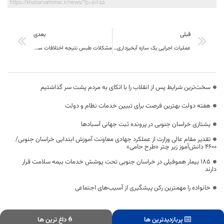
https://khabarvahonar.ir/news/?p=51655
قبلی
بعدی
عملیات اجرایی یک سازه آبخیزداری در سربیشه آغاز شد
مشکلات طبس نتیجه اختلافات سیاسی است
سخت‌ترین شرایط پس از انقلاب را با اتکای به مردم پشت سر گذاشتیم
هفته دولت بهترین فرصت برای تبیین خدمات نظام و دولت
یشتازی خراسان جنوبی در پرونده ثبت جهانی آسبادها
تقدیر مقام عالی وزارت از عملکرد جهادی معاونت آموزش ابتدایی خراسان جنوبی/
۴۶۰۰ دانش‌آموز زیر چتر «طرح حامی»
۱۸۵ بیمار هموفیلی در خراسان جنوبی تحت پوشش خدمات بیمه سلامت قرار
دارند
خانواده را مهمترین رکن پیشگیری از آسیب‌های اجتماعی
پربازدیدترین ها
داغ ترین ها