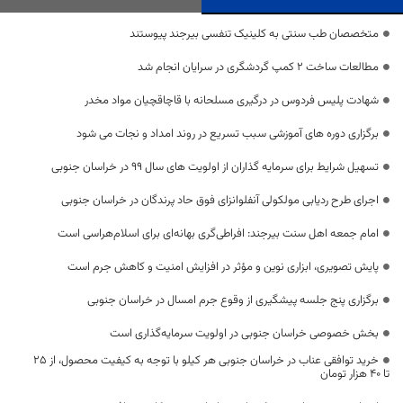
متخصصان طب سنتی به کلینیک تنفسی بیرجند پیوستند
مطالعات ساخت 2 کمپ گردشگری در سرایان انجام شد
شهادت پلیس فردوس در درگیری مسلحانه با قاچاقچیان مواد مخدر
برگزاری دوره های آموزشی سبب تسریع در روند امداد و نجات می شود
تسهیل شرایط برای سرمایه گذاران از اولویت های سال ۹۹ در خراسان جنوبی
اجرای طرح ردیابی مولکولی آنفلوانزای فوق حاد پرندگان در خراسان جنوبی
امام جمعه اهل سنت بیرجند: افراطی‌گری بهانه‌ای برای اسلام‌هراسی است
پایش تصویری، ابزاری نوین و مؤثر در افزایش امنیت و کاهش جرم است
برگزاری پنج جلسه پیشگیری از وقوع جرم امسال در خراسان جنوبی
بخش خصوصی خراسان جنوبی در اولویت سرمایه‌گذاری است
خرید توافقی عناب در خراسان جنوبی هر کیلو با توجه به کیفیت محصول، از ۲۵
تا ۴۰ هزار تومان