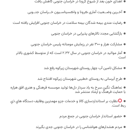
اهدای خون بعد از شیوع کرونا در خراسان جنوبی کاهش یافت
آخـرین وضــعیت آماری ڪرونا و واڪسیناسـیون خــراسان جنــوبی
رضایت مندی بیمه شدگان بیمه سلامت در خراسان جنوبی افزایش یافته است
بازگشایی مجدد تالارهای پذیرایی در خراسان جنوبی
مشارکت هزار و ۳۰۰ نفر در رزمایش مومنانه پلیس خراسان جنوبی
آمار موالید در خراسان جنوبی در سال ۲.۳۲ است که از متوسط کشوری بالاتر
است
مشکل تامین آب چهار روستای شهرستان زیرکوه رفع شد
طرح آبرسانی به روستای خطیبی شهرستان زیرکوه افتتاح شد
نماهنگ نگین سرخ به یاد سردار دل‌ها تولید موسسه فرهنگی و هنری افق هزاره
با حمایت فرهنگ و ارشاد منتشر شد
نظارت بر استانداردسازی کالا و خدمات جزو مهمترین وظایف دستگاه هاي ذي
ربط است.
حضور استاندار خراسان جنوبی در جمع مردم
مردم هشدارهای هواشناسی را در خراسان جنوبی جدی بگیرند