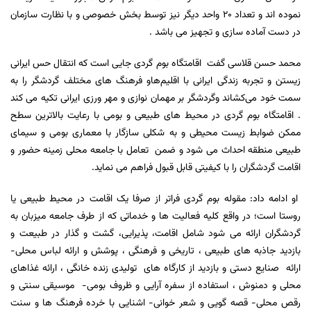
نموده اند و تعداد 20 واحد دیگر نیز توسط بخش خصوصی و با نظارت سازمان
در دست آماده سازی و تجهیز می باشد .
محمد حسن قلاسی گفت
اقامتگاه بوم گردی جایی است که انتقال حس ایرانی
زیستن و تجربه زندگی ایرانی با اقلیم‌هاو فرهنگ های مختلف گردشگر را به
سمت خود می‌کشاند وگردشگر بر مهمان نوازی و مهر ورزی ایرانی تکیه می کند
. اقامتگاه بوم گردی در محیط های طبیعی و بومی با رعایت بالاترین سطح
ممکن ضوابط زیست محیطی و به شکلی سازگار با معماری بومی و سیمای
طبیعی منطقه احداث می شود و ضمن تعامل با جامعه محلی زمینه حضور و
اقامت گردشگران را با کیفیتی قابل قبول فراهم می نماید.
او ادامه داد: مقوله بوم گردی فراتر از صرفا یک اقامت در محیط طبیعی یا
روستا است؛ در واقع کلیه فعالیت ها و خدماتی که از طرف جامعه میزبان به
گردشگران ارائه می شود شامل اقامت، پذیرایی، گشت و گذار در طبیعت و
بازدید جاذبه های طبیعی ، تاریخی و فرهنگی ، پوشش و ارائه لباس محلی-
ارائه صنایع دستی و بازدید از کارگاه های تولیدی زنده خانگی ، ارائه غذاهای
محلی و دمنوش ، استفاده از سفره آرایی و ظروف بومی- موسیقی سنتی و
رقص محلی- قصه گویی و شعر خوانی- اشنایی با خرده فرهنگ ها و سنت