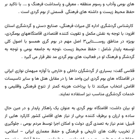
های بومی
وآداب و رسوم منطقه ، معرفی و پاسداشت فرهنگ و …. با تاکید بر
حفظ محیط زیست و داشته های فرهنگی قسمتی از بوم گردی است .
کارشناس گردشگری اداره کل میراث فرهنگی، صنایع دستی و گردشگری استان
افزود: با توجه به نقش مکمل و تقویت کننده اقتصادی اقامتگاه­های بوم­گردی،
بویژه در مناطق روســــتایی3 اصل مهم در بوم گری همسو با اصول کلی
توسعه پایدار شامل : حفظ محیط زیست ،توجه به جامعه بومی و توجه به
گردشگر و فرهنگ او در فعالیت های بوم گردی مد نظر قرار می گیرد .
قلاسی گفت: بسیاری از گردشگران داخلی و خارجی با آوازه میهمان نوازی ایرانی
در اقامتگاه های بوم گردی این واحد ها را در مقابل هتل ها و سایر تاسیسات
اقامتی انتخاب میکنند تا با پرداخت هزینه کمتر از تنوع فرهنگی واقلیمی و
خدمات گردشگری مناسب نیز استفاده نمایند.
او بیان داشت: اقامتگاه بوم گردی به عنوان یک راهکار پایدار و در عین حال
ساده و ارزان و برطرف کننده برخی از نیاز های اقامتی کشور کارکرد هایی از
قبیل: عدم نیاز به تصدی گری دولت و امکان اجرا توسط مردم بومی ، جلوگیری
از تخریب بافت های تاریخی و فرهنگی و حفظ معماری ایرانی
–
اسلامی،