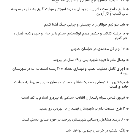
۲۷۴ میلیارد تومان طرح عمرانی در سرایان افتتاح شد
طرح جامع استعدادیابی نوجوانان و دوره آموزشی مهارت آفرینی شغلی در مدرسه
عالی کسب و کار آروین
باید بتوانیم جوانان را با چیستی و چرایی جنگ آشنا کنیم
به برکت انقلاب و حضور مردم توانستیم اسلام را در ایران و جهان زنده، فعال و
احیا کنیم
۱۳ نوع گل محمدی در خراسان جنوبی
وصال مادر با فرزند شهید پس از ۳۹ سال در بیرجند
اجرای کامل عملیات نصب و نوسازی تعداد 2000 رشته انشعاب آب در شهرستان
بیرجند
بیشترین امدادرسانی جمعیت هلال احمر در خراسان جنوبی مربوط به حوادث
جاده‌ای است
نیروی قدس سپاه پاسداران انقلاب اسلامی راه پیروزی اسلام بر کفر است
۲ طرح صنعت دام در شهرستان نهبندان به بهره‌برداری رسید
۸۰ درصد مشاغل روستایی شهرستان بیرجند در حوزه صنایع‌ دستی است
زنگ انقلاب در خراسان جنوبی نواخته شد