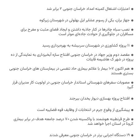
اعتبارات اشتغال کمیته امداد خراسان جنوبی ۲ برابر شد
جهاز بران، یکی از رسوم عشایر ایل بهلولی در شهرستان زیرکوه
نصب سیاه چادرها در کنار جاذبه داشتن و ایجاد فضای مثبت و مفرح برای
مسافران در جلوگیری از حوادث جاده‌ای موثر است
۱۱ پروژه کشاورزی در شهرستان سربیشه به بهره‌برداری رسید
مقصد دوم وزیر جهاد در خراسان جنوبی افتتاح سازه آبخیزداری به نمایندگی از ده
پروژه در شهر ک هاشیمه قاینات
هم اکنون 107 بیمار با علائم بیماری حاد تنفسی در بیمارستان های خراسان جنوبی
بستری هستند
مصوبات سفرهای شهرستانی استاندار خراسان جنوبی در اولویت کار مدیران قرار
گیرد
افتتاح پروژه بهسازی دیوار یخدان بیرجند
پیشگیری از وقوع جرم در انتخابات از وظایف قوه قضاییه است
طرح قرنطینه هوشمند با واکسینه شدن ۷۰ درصد جامعه هدف در برابر بیماری
کرونا در استان اجرا خواهد شد
۱۹ دستگاه اجرایی برتر در خراسان جنوبی معرفی شدند