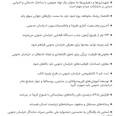
شهرداری‌ها و دهیاری‌ها به عنوان یک نهاد عمومی با ساختار خدماتی و اجرایی
مبتنی بر مشارکت مردم مهم است
اقتصاد زرشک بخواهد پویا شود باید به سمت بازارهای جهانی سوق یابد
آخـرین وضــعیت آماری ڪرونا و واڪسیناسـیون خـراسان جنـوبی
۱۴۴ نفر از طریق آزمون جذب دستگاه قضایی خراسان جنوبی می‌شوند
باید زمینه تولید محتوا برای معرفی خراسان جنوبی فراهم شود
تعاونی‌ها ظرفیت بزرگی برای تحول اقتصادی و ایجاد اشتغال در خراسان جنوبی
معاون استاندار: ظرفیت‌های خراسان جنوبی باید بالفعل شود
ثبت نام 11 کتابفروشی خراسان جنوبی در طرح پاییزه کتاب
توسعه آموزش‌های فنی‌وحرفه‌ای در مدارس، روستاها و جوار صنایع مادر
درخراسان جنوبی باید صورت گیرد
افزایش ۵۹.۵ درصدی دفن زباله‌های بیمارستانی با شیوع کرونا در بیرجند
رسانه‌های مستقل و متعهد، سرمایه‌های ارزشمند استان هستند
اسامی راه یافتگان به نخستین جشنواره ملی عکس میراث ماندگار خراسان جنوبی