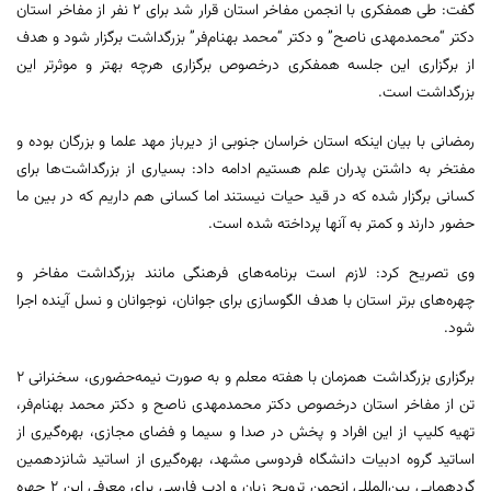
گفت: طی همفکری با انجمن مفاخر استان قرار شد برای ۲ نفر از مفاخر استان
دکتر “محمدمهدی ناصح” و دکتر “محمد بهنام‌فر” بزرگداشت برگزار شود و هدف
از برگزاری این جلسه همفکری درخصوص برگزاری هرچه بهتر و موثرتر این
بزرگداشت است.
رمضانی با بیان اینکه استان خراسان جنوبی از دیرباز مهد علما و بزرگان بوده و
مفتخر به داشتن پدران علم هستیم ادامه داد: بسیاری از بزرگداشت‌ها برای
کسانی برگزار شده که در قید حیات نیستند اما کسانی هم داریم که در بین ما
حضور دارند و کمتر به آنها پرداخته شده است.
وی تصریح کرد: لازم است برنامه‌های فرهنگی مانند بزرگداشت مفاخر و
چهره‌های برتر استان با هدف الگوسازی برای جوانان، نوجوانان و نسل آینده اجرا
شود.
برگزاری بزرگداشت همزمان با هفته معلم و به صورت نیمه‌حضوری، سخنرانی ۲
تن از مفاخر استان درخصوص دکتر محمدمهدی ناصح و دکتر محمد بهنام‌فر،
تهیه کلیپ از این افراد و پخش در صدا و سیما و فضای مجازی، بهره‌گیری از
اساتید گروه ادبیات دانشگاه فردوسی مشهد، بهره‌گیری از اساتید شانزدهمین
گردهمایی بین‌المللی انجمن ترویج زبان و ادب فارسی برای معرفی این ۲ چهره