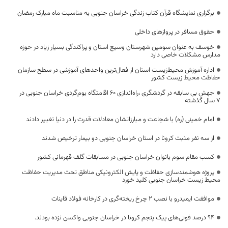
برگزاری نمایشگاه قرآن کتاب زندگی خراسان جنوبی به مناسبت ماه مبارک رمضان
حقوق مسافر در پروازهای داخلی
خوسف به عنوان سومین شهرستان وسیع استان و پراکندگی بسیار زیاد در حوزه
مدارس مشکلات خاصی دارد
اداره آموزش محیط‌زیست استان از فعال‌ترین واحدهای آموزشی در سطح سازمان
حفاظت محیط‌ زیست کشور
جهش بی سابقه در گردشگری ،راه‌اندازی 60 اقامتگاه بوم‌‎‌گردی خراسان جنوبی در
7 سال گذشته
امام خمینی (ره) با شجاعت و مبارزاتشان معادلات قدرت را در دنیا تغییر دادند
از سه نفر مثبت کرونا در استان خراسان جنوبی دو بیمار ترخیص شدند
کسب مقام سوم بانوان خراسان جنوبی در مسابقات گلف قهرمانی کشور
پروژه هوشمندسازی حفاظت و پایش الکترونیکی مناطق تحت مدیریت حفاظت
محیط زیست خراسان جنوبی کلید خورد
موافقت ایمیدرو با نصب ۲ چرخ ریخته‌گری در کارخانه فولاد قاینات
94 درصد فوتی‌های پیک پنجم کرونا در خراسان جنوبی واکسن نزده بودند.