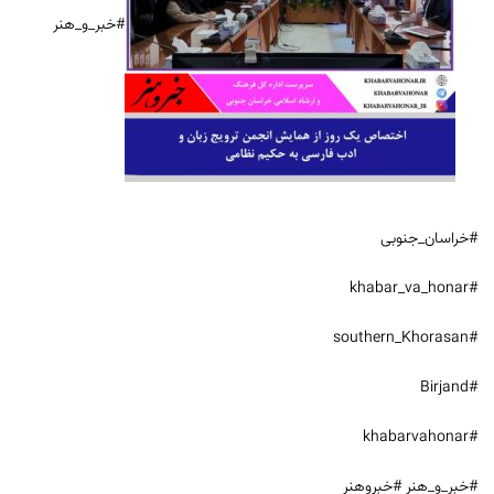
#خبر_و_هنر
#خراسان_جنوبی
#khabar_va_honar
#southern_Khorasan
#Birjand
#khabarvahonar
#خبر_و_هنر #خبروهنر