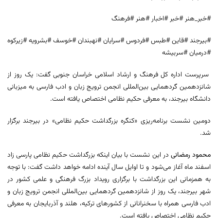
#خبر_هنر #خبر #اخبار #هنر #فرهنگ
#بیرجند #قاین #طبس #فردوس #سرایان #نهبندان #خوسف #بشرویه #زیرکوه
#درمیان #سربیشه
سرپرست اداره کل فرهنگ و ارشاد اسلامی خراسان جنوبی گفت: یک روز از
شانزدهمین گردهمایی بین‌المللی انجمن ترویج زبان و ادب فارسی به میزبانی
دانشگاه بیرجند، به معرفی حکیم نظامی اختصاص یافته است.
دومین نشست برنامه‌ریزی «کنگره بزرگداشت حکیم نظامی» در بیرجند برگزار
شد.
محمود رمضانی
در این نشست با بیان اینکه بزرگداشت حکیم نظامی پارسی زاد
اسفند ماه آغاز می‌شود و تا اوایل سال آینده ادامه خواهد داشت گفت: با توجه
به همزمانی این بزرگداشت با برگزاری رویداد بزرگ فرهنگی و علمی کشور در
شهر بیرجند، یک روز از شانزدهمین گردهمایی بین‌المللی انجمن ترویج زبان و
ادب فارسی همراه با سخنرانانی از کشورهای ترکیه، هلند و آذربایجان به معرفی
حکیم نظامی اختصاص یافته است.