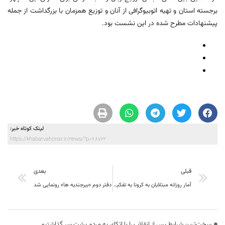
برجسته استان و تهیه اتوبیوگرافی از آنان و توزیع همزمان با بزرگداشت از جمله
پیشنهادات مطرح شده در این نشست بود.
لینک کوتاه خبر:
https://khabarvahonar.ir/news/?p=68722
قبلی
بعدی
آمار روزانه مبتلایان به کرونا به تفکیک شهرستان های خراسان جنوبی
دفتر دوم «بیرجندیه ها» رونمایی شد
سخت‌ترین شرایط پس از انقلاب را با اتکای به مردم پشت سر گذاشتیم