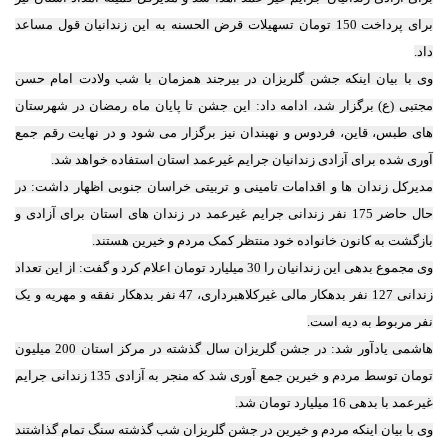
برای پرداخت 150 تومان تسهیلات قرض الحسنه به این زندانیان قول مساعد
داد.
وی با بیان اینکه جشن گلریزان در بیرجند همزمان با شب ولادت امام حسن
مجتبی (ع) برگزار شد، ادامه داد: این جشن تا پایان ماه رمضان در شهرستان
های طبس، قاین، فردوس و نهبندان نیز برگزار می شود و در نهایت رقم جمع
آوری شده برای آزادی زندانیان جرایم غیرعمد استان استفاده خواهد شد.
مدیرکل زندان ها و اقدامات تامینی و تربیتی خراسان جنوبی اظهار داشت: در
حال حاضر 175 نفر زندانی جرایم غیرعمد در زندان های استان برای آزادی و
بازگشت به کانون خانواده خود منتظر کمک مردم و خیرین هستند.
وی مجموع بدهی این زندانیان را 30 میلیارد تومان اعلام کرد و گفت: از این تعداد
زندانی 127 نفر بدهکار مالی غیرکلاهبرداری، 47 نفر بدهکار نفقه و مهریه و یک
نفر مربوط به دیه است.
هاشمی یادآور شد: در جشن گلریزان سال گذشته در مرکز استان 200 میلیون
تومان توسط مردم و خیرین جمع آوری شد که منجر به آزادی 135 زندانی جرایم
غیرعمد با بدهی 16 میلیارد تومان شد.
وی با بیان اینکه مردم و خیرین در جشن گلریزان شب گذشته سنگ تمام گذاشتند