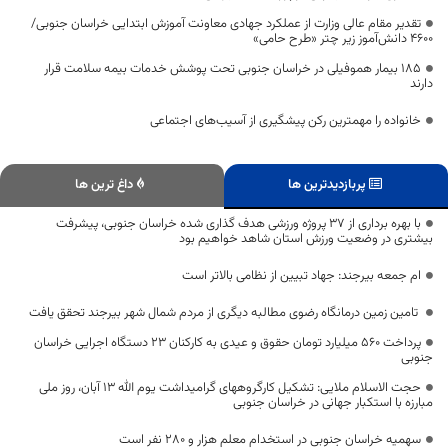
تقدیر مقام عالی وزارت از عملکرد جهادی معاونت آموزش ابتدایی خراسان جنوبی/
۴۶۰۰ دانش‌آموز زیر چتر «طرح حامی»
۱۸۵ بیمار هموفیلی در خراسان جنوبی تحت پوشش خدمات بیمه سلامت قرار
دارند
خانواده را مهمترین رکن پیشگیری از آسیب‌های اجتماعی
پربازدیدترین ها
داغ ترین ها
با بهره برداری از 37 پروژه ورزشی هدف گذاری شده خراسان جنوبی، پیشرفت
بیشتری در وضعیت ورزش استان شاهد خواهیم بود
ام جمعه بیرجند: جهاد تبیین از نظامی بالاتر است
تامین زمین درمانگاه رضوی مطالبه دیگری از مردم شمال شهر بیرجند تحقق یافت
پرداخت 560 میلیارد تومان حقوق و عیدی به کارکنان 23 دستگاه اجرایی خراسان
جنوبی
حجت الاسلام ملایی: تشکیل کارگروههای گرامیداشت یوم الله 13 آبان، روز ملی
مبارزه با استکبار جهانی در خراسان جنوبی
سهمیه خراسان جنوبی در استخدام معلم هزار و ۲۸۰ نفر است