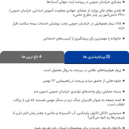
یشتازی خراسان جنوبی در پرونده ثبت جهانی آسبادها
تقدیر مقام عالی وزارت از عملکرد جهادی معاونت آموزش ابتدایی خراسان جنوبی/
۴۶۰۰ دانش‌آموز زیر چتر «طرح حامی»
۱۸۵ بیمار هموفیلی در خراسان جنوبی تحت پوشش خدمات بیمه سلامت قرار
دارند
خانواده را مهمترین رکن پیشگیری از آسیب‌های اجتماعی
پربازدیدترین ها
داغ ترین ها
پرواز هواپیماهای نظامی در بیرجند به روال معمول است
جلوه هایی از حضور مردم بیرجند در راهپیمایی 22 بهمن
بسته حمایتی برای واحدهای تولیدی خراسان جنوبی تدوین شد
ائمه جمعه به عنوان افسران جنگ نرم در سنگر مهمی هستند که این از برکات
انقلاب است
میدونین «الکل اتانول، وایتکس، آب اکسیژنه و بتادین» چقدر زمان لازم دارن تا
ویروس‌ها رو نابود می‌کنن؟
بازارهای فروش جدیدی برای محصولات استان باید تعریف شود