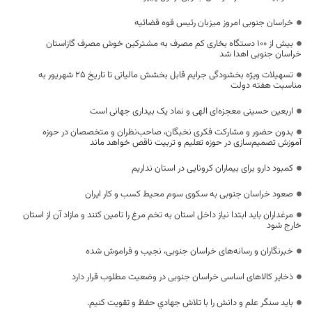
خراسان جنوبی امروز میزبان رئیس قوه قضائیه
بیش از 100 دستگاه بخاری کم مصرف به مشترکین خوش مصرف گازاستان
خراسان جنوبی اهدا شد
تسهیلات ویژه بخشودگی جرایم قابل بخشش مالیاتی تا تاریخ ۲۵ شهریور به
مناسبت هفته دولت
اربعین حسینی معجزه‌ای الهی و نماد یک بیداری جهانی است
بدون حضور و مشارکت فکری نخبگان، صاحب‌نظران و متخصصان در حوزه
آموزش تصمیم‌سازی در حوزه تعلیم و تربیت ناقص خواهد ماند
کمبود دارو برای بیماران کرونایی در استان نداریم
صعود خراسان جنوبی به سکوی سوم محیط کسب‌ و کار ایران
مرغداران باید ابتدا نیاز داخل استان به تخم مرغ را تامین کنند و مازاد آن از استان
خارج شود
خبرنگاران و رسانه‌های خراسان جنوبی، نجیب و فراموش شده
ذخایر کالاهای اساسی خراسان جنوبی در وضعیت مطلوب قرار دارد
بايد سنگر علم و دانش را با تلاش جهادي حفظ و تقويت كنيم.