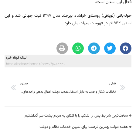
فعال این استان است.
حوله‌بافی (توبافی) روستای خراشاد بیرجند سال ۱۳۹۷ ثبت جهانی شد و این
استان ۹۴۲ اثر در فهرست میراث ملی دارد.
لینک کوتاه خبر:
https://khabarvahonar.ir/news/?p=53830
قبلی
بعدی
تخلفات شکار و صید به دلیل استفاده از امکانات بروز در خراسان جنوبی افزایش پیدا کرده است
تمدید مهلت امهال بدهی واحد‌های تولیدی
سخت‌ترین شرایط پس از انقلاب را با اتکای به مردم پشت سر گذاشتیم
هفته دولت بهترین فرصت برای تبیین خدمات نظام و دولت