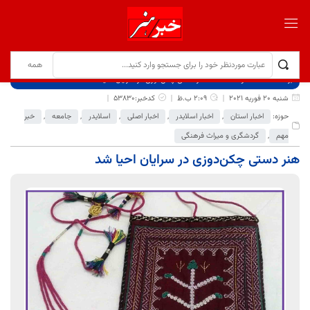
برگ نخست
نوشته‌ها
هنر دستی چکن‌دوزی در سرایان احیا شد
شنبه 20 فوریه 2021
2:09 ب.ظ
کدخبر:53830
حوزه:
اخبار استان
,
اخبار اسلایدر
,
اخبار اصلی
,
اسلایدر
,
جامعه
,
خبر
مهم
,
گردشگری و میراث فرهنگی
هنر دستی چکن‌دوزی در سرایان احیا شد