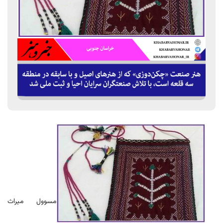
مسوول میراث