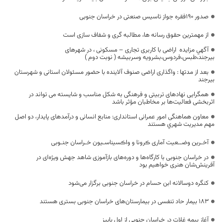
صدور 190فقره جواز تاسیس صنعتی در خراسان جنوبی
از مهمترین حقوق رسانه ها، مطالبه گری و شفاف سازی است
آگهي مزايده اراضی با کاربری تجاری – مسکونی ، در شهرهای
بیرجند،طبس،فردوس،بشرویه وسربیشه ( نوبت دوم )
بعد از مدتها : واگذاری اراضی صنوف آلاینده با حضور مسئولان استانی و شهرستان
بیرجند
همگرایی نهادهای تربیتی و فرهنگی به شکل مناسب و شایسته می تواند در
اثربخشی فعالیت‌ها بر مخاطبان مؤثر باشد
معاون هماهنگی امور عمرانی استانداری: منابع انسانی و درآمدهای پایدار، دو اصل
مهم مديريت شهري هستند
آخـرین وضــعیت آماری ڪرونا و واڪسیناسـیون خـراسان جنـوبی
در خراسان جنوبی با کارگاه‌ها و دوره‌های بازآموزی شاهد جهش ویژه‌ای در
آفرینش‌شان هنری خواهیم بود
کنگره دوسالانه ابن حسام در خراسان جنوبی برگزار می‌شود
183 بیمار حاد تنفسی در بیمارستان‌های خراسان جنوبی بستری هستند
آغاز بیمه غلات در خراسان جنوبی از اول پاییز