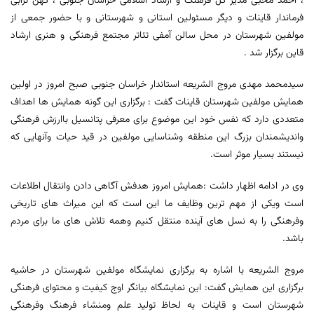
، احمد محبی مدیر کل فرهنگ و ارشاد اسلامی خراسان جنوبی ، کهن ترابی
فرماندار قاینات و دیگر مسئولین استانی و شهرستانی و با حضور جمعی از
مولفین شهرستان در محل سالن آمفی تئاتر مجتمع فرهنگی و هنری ارشاد
قاین برگزار شد .
سیدمحمد مهدی مروج الشریعه استاندار خراسان جنوبی صبح امروز در اولین
همایش مولفین شهرستان قاینات گفت : برگزاری این گونه همایش ها اهداف
متعددی دارد که نفس خود این موضوع برای معرفی پتانسیل باارزش فرهنگی
واندیشمندان بزرگ این منطقه وشناسایی مولفین در قید حیات وآنهایی که
نیستند بسیار موثر است.
وی در ادامه اظهار داشت :همایش امروز هدفش آگاهی دادن وانتقال اطلاعات
است ویکی از مهم ترین وظایف ما این است که این میراث های تاریخی
وفرهنگی را به نسل های آینده منتقل کنیم وهمه تلاش های ما برای مردم
باشد.
مروج الشریعه با اشاره به برگزاری نمایشگاه مولفین شهرستان در حاشیه
برگزاری این همایش گفت: این نمایشگاه بیانگر اوج کیفیت و محتوای فرهنگی
شهرستان است و قاینات به لحاظ تولید علم ومنشاء فرهنگ وفرهنگی