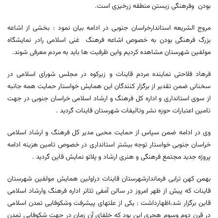
بودن وفرهنگی زیستن منطقه زرخیزی است.
مروج الشریعه استاندارخراسان جنوبی در ادامه بیان نمود : بخشی از اشاعه
بزرگ فرهنگی بودن به خصوص اشاعه فرهنگ غنی اسلامی رادر نمایشگاه
مولفین شهرستان مشاهده کردیم واین ظرفیت ها باید به مردم معرفی شوند.
فرهاد فلاحتی نماینده مردم قاینات و زیرکوه در مجلس شورای اسلامی در
سخنانی ضمن تقدیر از برگزار کنندگان این همایش خواستار حمایت همه جانبه
از سوی استانداری و اداره کل فرهنگ و ارشاد اسلامی خراسان جنوبی در جهت
تامین اعتبارات حوزه نشر وتالیفات شهرستان قاینات گردید .
وی در ادامه ضمن سپاس از حمایت محبی مدیر کل فرهنگ و ارشاد اسلامی
خراسان جنوبی خواستار توجه بیشتر استانداری در خصوص تامین هزینه ادامه
پروژه جدید مجتمع فرهنگی و هنری ارشاد و پلاتو نمایش قاین گردید .
بهمن کهن ترابی فرماندارشهرستان قاینات دراولین همایش مولفین شهرستان
قاینات که پیش از ظهر امروز در سالن آمفی تئاتر اداره فرهنگ وارشاد اسلامی
قاین برگزار شد،اظهارداشت : یکی از علتهای پیشرفت وشکوفایی تمدن اسلامی
در قرن دوم وسوم هجری این بود که خلفای آن زمان در جهت شکوفایی تمدن