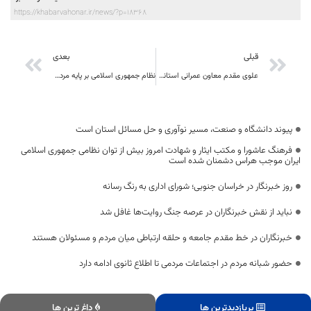
https://khabarvahonar.ir/news/?p=18368
قبلی
بعدی
علوی مقدم معاون عمرانی استاندار : روستاییان رکن اساسی حفظ توان اقتصادی و پشتوانه استقلال سیاسی و امنیتی کشور محسوب می‌شوند
نظام جمهوری اسلامی بر پایه مردم سالاری دینی است
پیوند دانشگاه و صنعت، مسیر نوآوری و حل مسائل استان است
فرهنگ عاشورا و مکتب ایثار و شهادت امروز بیش از توان نظامی جمهوری اسلامی
ایران موجب هراس دشمنان شده است
روز خبرنگار در خراسان جنوبی؛ شورای اداری به رنگ رسانه
نباید از نقش خبرنگاران در عرصه جنگ روایت‌ها غافل شد
خبرنگاران در خط مقدم جامعه و حلقه ارتباطی میان مردم و مسئولان هستند
حضور شبانه مردم در اجتماعات مردمی تا اطلاع ثانوی ادامه دارد
پربازدیدترین ها
داغ ترین ها