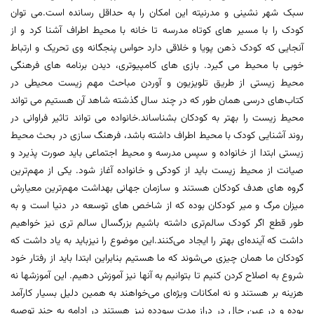
سبک شهر نشینی و مدرنیته این امکان را به حداقل رسانده است.می توان
کودک را با مسیر های کوتاه مدرسه تا خانه با محیط اطراف آشنا کرد و از
آنجایی که کودک ذهن پویا و خلاقی دارد حواس پنجگانه وی تحریک و ارتباط
خوبی با محیط می گیرد. بازی های کامپیوتری، دیدن برنامه های فرهنگی
محیط زیستی از طریق تلویزیون و آوردن مباحث مهم زیست محیطی در
کتاب‌های درسی همان طور که در چند سال گذشته شاهد آن هستیم می تواند
محیط زیست را بهتر به کودکان بشناساند.خانواده می تواند تاثیر فراوانی در
روند آشنایی کودک با محیط اطراف داشته باشد، فرهنگ سازی در بحث محیط
زیستی ابتدا از خانواده و سپس مدرسه و محیط اجتماعی باید صورت پذیرد و
صیانت از محیط زیست باید از کودکی و خانواده آغاز شود. یکی از مهم‌ترین
گروه های هدف کودکان هستند و سازمان جهانی بهداشت مهم‌ترین معیارش
میزان مرگ و میر کودکان بوده که از شاخص های توسعه در دنیا است و به
طور قطع اگر کودک سالم‌تری داشته باشیم بزرگسال سالم تری نیز خواهیم
داشت که آینده‌ای بهتر را ایجاد می‌کنند.این موضوع را نیزباید به یاد داشت که
کودکان ما همان چیزی می‌شوند که ما هستیم بنابراین ابتدا باید از رفتار خود
شروع به اصلاح کردن کنیم تا بتوانیم به آنها نیز آموزش دهیم. این آموزشها نه
هزینه بر هستند و نه امکانات ویژه‌ای می‌خواهند به همین دلیل بسیار کارآمد
بوده و در عین حال در دراز مدت سودده نیز هستند در ادامه به چند توصیه