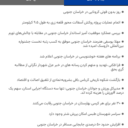
روز بدون فوتی کرونایی در خراسان جنوبی
اتمام عملیات پروژه روکش آسفالت محور قلعه زری به طول 9.5 کیلومتر
بررسی عملکرد موفقیت آمیز استاندار خراسان جنوبی در مقابله با چالش‌های تورم
مهلا یوسفی هنرمند خراسان جنوبی موفق به کسب رتبه نخست جشنواره
بین‌المللی «اَروسک امید» شد
برنامه های هفته خوشنویسی در خراسان جنوبی اعلام شد
فرا فکنی ،تهدید و متهم کردن رسانه های در خبر عزل شهردار نگرانی از مطالبه
گری بحق
بازگشت شکوه تاریخی کرباس بافی بشرویه؛نمادی از تلفیق اصالت و اقتصاد
مدیرکل ورزش و جوانان خراسان جنوبی: تنها سه دستگاه اجرایی استان، سهم یک
درصد #ورزش را هزینه کرده اند.
۳۰ نفر برای هر کرسی بهارستان در خراسان جنوبی رقابت می‌کنند
سراسر شهرستان طبس امکان پررش شتر وجود دارد
افزایش حدود 50 درصدی جابجایی مسافر در خراسان جنوبی