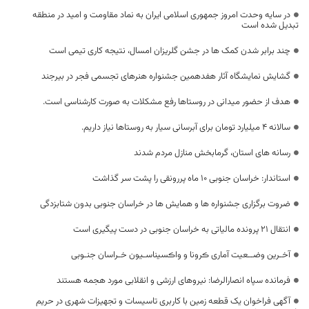
در سایه وحدت امروز جمهوری اسلامی ایران به نماد مقاومت و امید در منطقه
تبدیل شده است
چند برابر شدن کمک ها در جشن گلریزان امسال، نتیجه کاری تیمی است
گشایش نمایشگاه آثار هفدهمین جشنواره هنرهای تجسمی فجر در بیرجند
هدف از حضور میدانی در روستاها رفع مشکلات به صورت کارشناسی است.
سالانه 4 میلیارد تومان برای آبرسانی سیار به روستاها نیاز داریم.
رسانه های استان، گرمابخش منازل مردم شدند
استاندار: خراسان جنوبی ۱۰ ماه پررونقی را پشت سر گذاشت
ضروت برگزاری جشنواره ها و همایش ها در خراسان جنوبی بدون شتابزدگی
انتقال ۲۱ پرونده مالیاتی به خراسان جنوبی در دست پیگیری است
آخـرین وضــعیت آماری ڪرونا و واڪسیناسـیون خـراسان جنـوبی
فرمانده سپاه انصارالرضا: نیروهای ارزشی و انقلابی مورد هجمه هستند
آگهی فراخوان یک قطعه زمین با کاربری تاسیسات و تجهیزات شهری در حریم