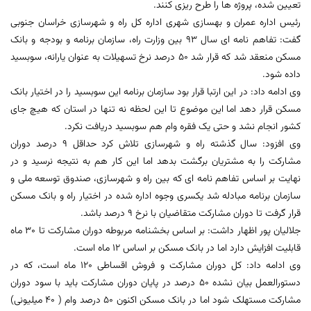
تعیین شده، پروژه ها را طرح ریزی کنند.
رئیس اداره عمران و بهسازی شهری اداره کل راه و شهرسازی خراسان جنوبی
گفت: تفاهم نامه ای سال 93 بین وزارت راه، سازمان برنامه و بودجه و بانک
مسکن منعقد شد که قرار شد 50 درصد نرخ تسهیلات به عنوان یارانه، سوبسید
داده شود.
وی ادامه داد: در این ارتبا قرار بود سازمان برنامه این سوبسید را در اختیار بانک
مسکن قرار دهد اما این موضوع تا این لحظه نه تنها در استان که هیچ جای
کشور انجام نشد و حتی یک فقره وام هم سوبسید دریافت نکرد.
وی افزود: سال گذشته راه و شهرسازی تلاش کرد حداقل 9 درصد دوران
مشارکت را به مشتریان برگشت بدهد اما این کار هم به نتیجه نرسید و در
نهایت بر اساس تفاهم نامه ای که بین راه و شهرسازی، صندوق توسعه ملی و
سازمان برنامه مبادله شد یکسری وجوه اداره شده در اختیار راه و بانک مسکن
قرار گرفت تا دوران مشارکت متقاضیان با نرخ 9 درصد باشد.
جلالیان پور اظهار داشت: بر اساس بخشنامه مربوطه دوران مشارکت تا 30 ماه
قابلیت افزایش دارد اما در بانک مسکن بر اساس 12 ماه است.
وی ادامه داد: کل دوران مشارکت و فروش اقساطی 120 ماه است، که در
دستورالعمل بیان نشده 50 درصد در پایان دوران مشارکت باید با سود دوران
مشارکت مستهلک شود اما در بانک مسکن اکنون 50 درصد وام ( 40 میلیونی)