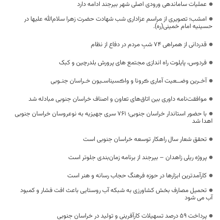
عملیات ساماندهی ورودی اصلی شهر بیرجند ادامه دارد
امشب؛ تصویری از مراسم عزاداری شب شهادت حضرت زهرا سلام‌الله علیها در
حسینیه امام خمینی(ره).
قدردانی از همراهی 74 شبِ مردم در دفاع از نظام
فردوس، پایلوت راه اندازی مجتمع های پرورش بلدرچین و کبک
آخـرین وضــعیت آماری ڪرونا و واڪسیناسـیون خـراسان جنـوبی
موافقت‌نامه داوری بین اتاق‌های تعاون و اصناف خراسان جنوبی مبادله شد
با حضور استاندار خراسان جنوبی؛ ۷۶۱ سری جهیزیه به نوعروسان خراسان جنوبی
اهدا شد
تحقق شعار سال راهکار توسعه خراسان جنوبی است
پروژه ریلی زاهدان – بیرجند از برنامه زمان‌بندی جلوتر است
کارآمدترین ابزارها در حوزه فرهنگ حجاب رسانه و هنر است
تحمیل مصارف بخش کشاورزی به شبکه آب روستایی باعث افت فشار و کمبود
آب می شود
پرداخت ۵۹ درصد تسهیلات کارآفرینی و تولید در خراسان جنوبی