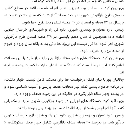
همان محلاتی که چند برنامه در آن اجرا شده را اعلام کرده اند.
وی بیان کرد: بر اساس برنامه ریزی های انجام شده سالانه در سطح کشور
بایستی طرح بازآفرینی شهری در 270 محله آغاز شود که سال 96 در 6 محله،
پارسال در 13 محله و امسال در 20 محله استان باید طرح اجرا شود.
رئیس اداره عمران و بهسازی شهری اداره کل راه و شهرسازی خراسان جنوبی
ادامه داد: همچنین تا سال دهم بایستی در 39 محله استان طرح بازآفرینی
شهری اجرا شود اما قرار نیست این پروژه ها باقی بماند بلکه سال ورود و خروج
از محله نیز باید تعریف شود.
وی عنوان کرد: دستگاه های عضو ستاد بازآفرینی باید نیاز خود را این محلات
اعلام کنند این در حالیست که دستگاه ها اذعان دارند با کمبود بودجه مواجه
اند.
جلالیان پور با بیان اینکه درخواست ها برای محلات کامل نیست اظهار داشت:
در برنامه جامع بایستی تمام نیاز محلات هدف بررسی و آسیب شناسی شود و
در برنامه چهار ساله قرار بگیرد در حالیکه در این زمینه ضعف وجود دارد.
وی تاکید کرد: دستگاه های اجرایی در زمینه بازآفرینی شهری نباید از مکاتباتی
که با آنها انجام می شود از ارایه اطلاعات سر باز بزنند و بی توجه باشند.
رئیس اداره عمران و بهسازی شهری اداره کل راه و شهرسازی خراسان جنوبی
یادآور شد: در بیرجند 20 محله هدف بازآفرینی شامل چهار محله سکونتگاه، 6