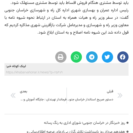
باید توسط مشتری هنگام فروش اقساط باید توسط مشتری مستهلک شود.
رئیس اداره عمران و بهسازی شهری اداره کل راه و شهرسازی خراسان جنوبی
گفت: در سفر وزیر راه و هیات همراه به استان در ارتباط نحوه شیوه نامه با
معاون وزیر راه و شهرسازی و مدیرعامل شرکت بازآفرینی شهری مذاکره کردیم که
قول داده شد این شیوه نامه اصلاح و به استان ابلاغ شود.
لینک کوتاه خبر:
https://khabarvahonar.ir/news/?p=25479
قبلی
بعدی
دستور صریح استاندار خراسان جنوبی به مدیران برای رسیدگی به مناطق سیل زده
فرماندار نهبندان : جایگاه آموزش و پرورش بعنوان یک دستگاه خطیر نقش سازنده ای در تربیت انسان دارد
روز خبرنگار در خراسان جنوبی؛ شورای اداری به رنگ رسانه
هفدهم مرداد روز پاسداشت تلاش‌گران بی‌ادعای عرصه اطلاع‌رسانی و