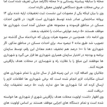
محله با سابقه پیشینه روستایی و 10 محله ناکارآمد میانی تعریف شده است اما
در برخی محلات هیچ دستگاهی اولویتی معرفی نکرده است.
وی با بیان اینکه یکی از مصوبات این نشست ثبت تخفیفات ارایه شده برای 14
پروانه ساختمانی صادر شده توسط شهرداری است افزود: در قانون احداث
مسکن در مناطق فرسوده و مجموعه های حمایتی آمده است شهرداری ها
موظف هستند 50 درصد عوارض ساخت را تخفیف بدهند.
وی ادامه داد: همچنین در مصوبه هیات وزیران که خردادماه سال گذشته نیز
تصویب شد طبق ماده 6 تبصره سه، برای احداث مسکن در مناطق مذکور، اگر
شهرداری ها تا 100 درصد هم تخفیف دهند معادل این رقم، توسط سازمان
برنامه و بودجه در اختیار سازمان همیاری شهرداری ها قرار می گیرد و شهرداری
ها موظفند این مبلغ را با نظارت راه و شهرسازی در محلات هدف بازآفرینی
هزینه کنند.
جلالیان پور اضافه کرد: در این زمینه قبل از سال جاری با تمام شهرداری های
استان مکاتبات لازم انجام شده است که برخی شهرداری ها اطلاعات لازم را
ارسال کرده اند لذا شهرداری ها حق ندارند بابت 50 درصد تخفیفات چک
دریافت کنند.
وی اظهار داشت: اولویت محلات هدف بازآفرینی شهری از شهرداری ها خواسته
شده است و تمام دستگاه های اجرایی موظف هستند بر اساس اولویت های