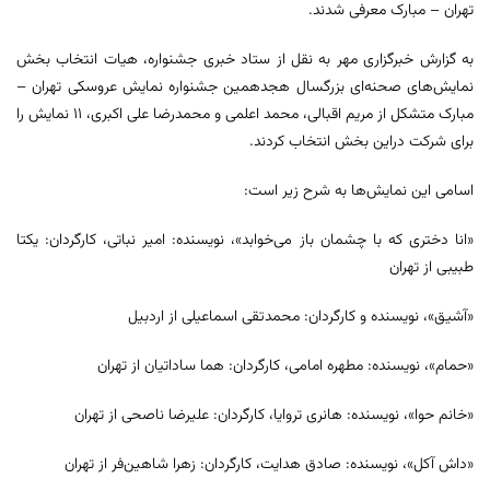
تهران – مبارک معرفی شدند.
به گزارش خبرگزاری مهر به نقل از ستاد خبری جشنواره، هیات انتخاب بخش
نمایش‌های صحنه‌ای بزرگسال هجدهمین جشنواره نمایش عروسکی تهران –
مبارک متشکل از مریم اقبالی، محمد اعلمی و محمدرضا علی اکبری، ۱۱ نمایش را
برای شرکت دراین بخش انتخاب کردند.
اسامی این نمایش‌ها به شرح زیر است:
«انا دختری که با چشمان باز می‌خوابد»، نویسنده: امیر نباتی، کارگردان: یکتا
طبیبی از تهران
«آشیق»، نویسنده و کارگردان: محمدتقی اسماعیلی از اردبیل
«حمام»، نویسنده: مطھره امامی، کارگردان: هما ساداتیان از تهران
«خانم حوا»، نویسنده: ھانری تروایا، کارگردان: علیرضا ناصحی از تهران
«داش آکل»، نویسنده: صادق هدایت، کارگردان: زهرا شاهین‌فر از تهران