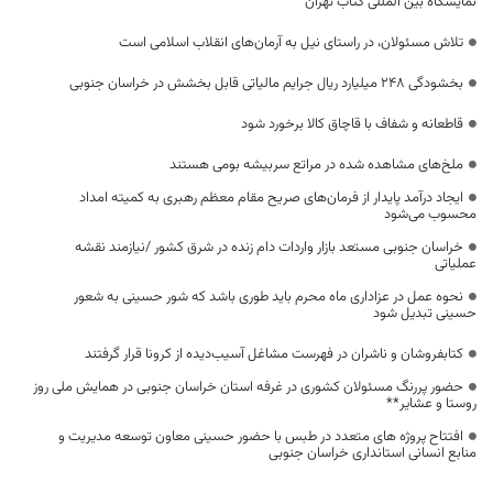
نمایشگاه بین المللی کتاب تهران
تلاش مسئولان، در راستای نیل به آرمان‌های انقلاب اسلامی است
بخشودگی ۲۴۸ میلیارد ریال جرایم مالیاتی قابل بخشش در خراسان جنوبی
قاطعانه و شفاف با قاچاق کالا برخورد شود
ملخ‌های مشاهده شده در مراتع سربیشه بومی هستند
ایجاد درآمد پایدار از فرمان‌های صریح مقام معظم رهبری به کمیته امداد
محسوب می‌شود
خراسان جنوبی مستعد بازار واردات دام زنده در شرق کشور /نیازمند نقشه
عملیاتی
نحوه عمل در عزاداری ماه محرم باید طوری باشد که شور حسینی به شعور
حسینی تبدیل شود
​کتابفروشان و ناشران در فهرست مشاغل آسیب‌دیده از کرونا قرار گرفتند
حضور پررنگ مسئولان کشوری در غرفه استان خراسان جنوبی در همایش ملی روز
روستا و عشایر**
افتتاح پروژه های متعدد در طبس با حضور حسینی معاون توسعه مدیریت و
منابع انسانی استانداری خراسان جنوبی