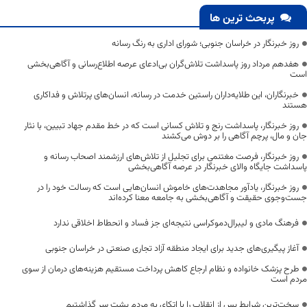
پربحث ترین ها
روز خبرنگار در خراسان جنوبی؛ شورای اداری به رنگ رسانه
هفدهم مرداد روز پاسداشت تلاش‌گران بی‌ادعای عرصه اطلاع‌رسانی و آگاهی‌بخشی
است
خبرنگاران، این طلایه‌داران راستین خدمت در رسانه، انسان‌های پرتلاش و فداکاری
هستند
روز خبرنگار، پاسداشت رنج و تلاش کسانی است که در خط مقدم جهاد تبیین، با نثار
جان و مال، پرچم آگاهی را بر دوش می‌کشند
روز خبرنگار، فرصت مغتنمی برای تجلیل از تلاش‌های ارزشمند اصحاب رسانه و
پاسداشت جایگاه والای خبرنگار در عرصه آگاهی‌بخشی
روز خبرنگار، یادآور مجاهدت‌های خاموش انسان‌هایی است که رسالت خود را در
جست‌وجوی حقیقت و آگاهی‌بخشی به جامعه معنا کرده‌اند
فرهنگ مادی و لیبرال‌دموکراسی نتیجه‌ای جز فساد و انحطاط اخلاقی ندارد
آغاز پیگیری‌های جدید برای ایجاد منطقه آزاد تجاری صنعتی در خراسان جنوبی
طرح پزشک خانواده و نظام ارجاع کاهش پرداخت مستقیم هزینه‌های درمان از سوی
مردم است
سخت‌ترین شرایط پس از انقلاب را با اتکای به مردم پشت سر گذاشتیم