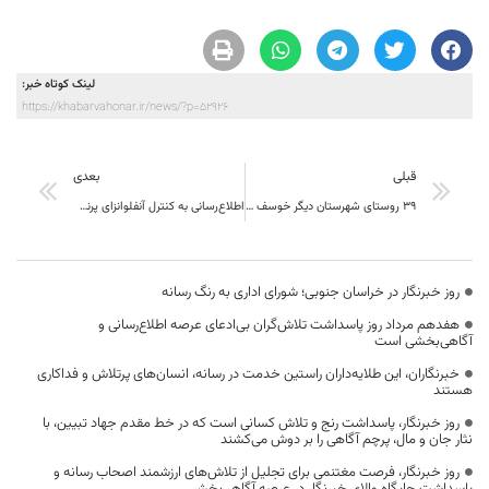
لینک کوتاه خبر:
https://khabarvahonar.ir/news/?p=52926
قبلی
بعدی
۳۹ روستای شهرستان دیگر خوسف از نعمت گاز بهره مند شدند
اطلاع‌رسانی به کنترل آنفلوانزای پرندگان در خراسان جنوبی کمک کرد
روز خبرنگار در خراسان جنوبی؛ شورای اداری به رنگ رسانه
هفدهم مرداد روز پاسداشت تلاش‌گران بی‌ادعای عرصه اطلاع‌رسانی و
آگاهی‌بخشی است
خبرنگاران، این طلایه‌داران راستین خدمت در رسانه، انسان‌های پرتلاش و فداکاری
هستند
روز خبرنگار، پاسداشت رنج و تلاش کسانی است که در خط مقدم جهاد تبیین، با
نثار جان و مال، پرچم آگاهی را بر دوش می‌کشند
روز خبرنگار، فرصت مغتنمی برای تجلیل از تلاش‌های ارزشمند اصحاب رسانه و