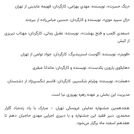
«رنگ حسرت»، نویسنده: مهدی بهرامی، کارگردان: فهیمه عابدینی از تهران
«زال سپید موی»، نویسنده و کارگردان: حسین عباس‌زاده از بیرجند
«سعدی کلمب و فتح بهشت»، نویسنده: عقیل زمانی، کارگردان: مهتاب تبریزی
از کیش
«قویتر»، نویسنده: آگوست استریندبرگ، کارگردان: جواد تولمی از تهران
«هایکوی پاروزن یکدست»، نویسنده و کارگردان: ماندانا عبقری
«هملت»، نویسنده: ویلیام شکسپیر، کارگردان: قاسم تنگسیرنژاد از دشتستان
مدیریت این بخش بر عهده زهره بهروزی نیا است.
هجدهمین جشنواره نمایش عروسکی تهران – مبارک با یاد زنده‌یاد گلزار
محمدی، دبیر فقید این جشنواره و با دبیری اجرایی مهدی حاجیان دهم تا
هفدهم اسفند ماه برگزار می‌شود.