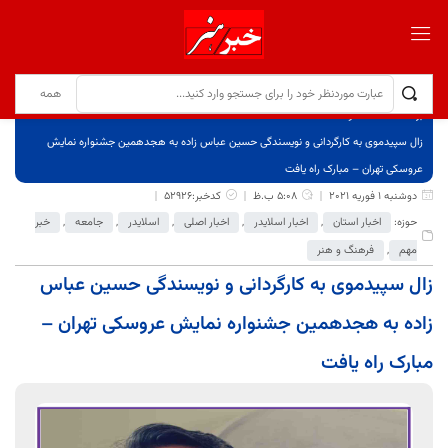
برگ نخست
نوشته‌ها
زال سپیدموی به کارگردانی و نویسندگی حسین عباس زاده به هجدهمین جشنواره نمایش
عروسکی تهران – مبارک راه یافت
دوشنبه 1 فوریه 2021
5:08 ب.ظ
کدخبر:52926
حوزه:
اخبار استان
,
اخبار اسلایدر
,
اخبار اصلی
,
اسلایدر
,
جامعه
,
خبر
مهم
,
فرهنگ و هنر
زال سپیدموی به کارگردانی و نویسندگی حسین عباس
زاده به هجدهمین جشنواره نمایش عروسکی تهران –
مبارک راه یافت