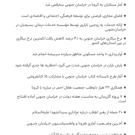
آمار مبتلایان به کرونا در خراسان جنوبی سه‌رقمی شد
فضای مجازی، فرصتی برای توسعه فرهنگی، اجتماعی و اقتصادی است
ارائه خدمات به زوجین نابارور توسط مؤسسه خدمات درمانی بسیجیان در
خراسان‌جنوبی
نرخ بیکاری خراسان جنوبی به ۴.۱ درصد کاهش یافت/کمترین نرخ بیکاری
در بین استان‌های کشور
آواربرداری ۱۰ واحد مسکونی مناطق سیلزده سربیشه انجام شد
بارش باران در خراسان جنوبی شدت می گیرد، اخطاریه ها جدی گرفته شود
آغاز طرح تابستانه کتاب خراسان جنوبی با مشارکت 15 کتابفروشی
همکاری ۳۲ هزار داوطلب جمعیت هلال احمر در مبارزه با کرونا
۷ پروژه گازرسانی به مناسبت هفته دولت در خراسان جنوبی آماده افتتاح
است
20 جمله از رهبر انقلاب درباره عزاداری سیدالشهدا علیه‌السلام
آخـرین وضــعیت آماری ڪرونا و واڪسیناسـیون خـراسان جنـوبی
خدا قوت رئیس مجمع نمایندگان استان به کارگران