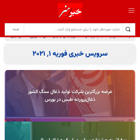
فرهنگ عاشورا و مکتب ایثار و شهادت امروز بیش از توان نظامی جمهوری اسلامی ایران موجب هراس دشمنان شده است
سرویس خبری فوریه 1, 2021
عرضه بزرگترین شرکت تولید ذغال سنگ کشور
ذغال‌پرورده طبس در بورس