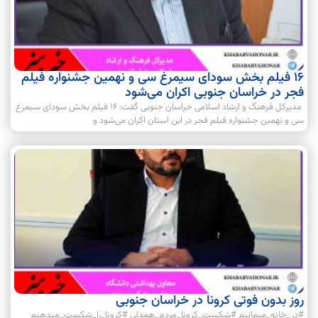
16 فیلم بخش سودای سیمرغ سی و نهمین جشنواره فیلم‌
فجر در خراسان جنوبی اکران می‌شود
مدیرکل فرهنگ و ارشاد اسلامی خراسان جنوبی گفت: ۱۶ فیلم بخش سودای سیمرغ
سی و نهمین جشنواره فیلم‌ فجر در این استان اکران می‌شود و
روز بدون فوتی کرونا در خراسان جنوبی
#در_خانه_میمانیم #شکست_کرونا_مردم_همدلی #کرونا_را_شکست_میدهیم