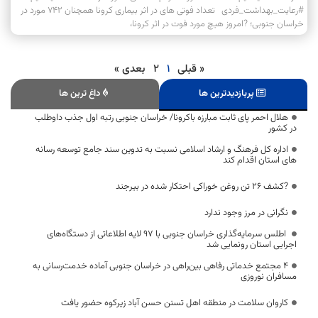
#رعایت_بهداشت_فردی تعداد فوتی های در اثر بیماری کرونا همچنان 742 مورد در
خراسان جنوبی؛ ?امروز هیچ مورد فوت در اثر کرونا،
« قبلی
1
2
بعدی »
پربازدیدترین ها
داغ ترین ها
هلال احمر پای ثابت مبارزه باکرونا/ خراسان جنوبی رتبه اول جذب داوطلب
در کشور
اداره کل فرهنگ و ارشاد اسلامی نسبت به تدوین سند جامع توسعه رسانه
های استان اقدام کند
?کشف 26 تن روغن خوراکی احتکار شده در بيرجند
نگرانی در مرز وجود ندارد
اطلس سرمایه‌گذاری خراسان جنوبی با ۹۷ لایه اطلاعاتی از دستگاه‌های
اجرایی استان رونمایی شد
۴ مجتمع خدماتی رفاهی بین‌راهی در خراسان جنوبی آماده خدمت‌رسانی به
مسافران نوروزی
کاروان سلامت در منطقه اهل تسنن حسن‌ آباد زیرکوه حضور یافت