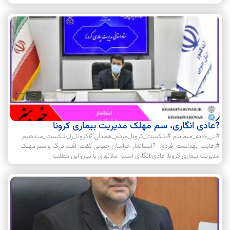
?عادی انگاری، سم مهلک مدیریت بیماری کرونا
#در_خانه_میمانیم #شکست_کرونا_مردم_همدلی #کرونا_را_شکست_میدهیم
#رعایت_بهداشت_فردی ?استاندار خراسان جنوبی گفت: آفت بزرگ و سم مهلک
مدیریت بیماری کرونا، عادی انگاری است. ملانوری با بیان این مطلب