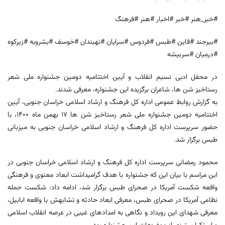
#خبر_هنر #خبر #اخبار #هنر #فرهنگ
#بیرجند #قاین #طبس #فردوس #سرایان #نهبندان #خوسف #بشرویه #زیرکوه
#درمیان #سربیشه
در محفل ادبی نسیم انقلاب و آیین اختتامیه دومین جشنواره ملی شعر
رستاخیز شن ها، شاعران برگزیده این جشنواره، معرفی شدند.
به گزارش روابط عمومی اداره کل فرهنگ و ارشاد اسلامی خراسان جنوبی، آیین
اختتامیه دومین جشنواره ملی شعر رستاخیز شن ها 17 بهمن ماه 1400، با
حضور سرپرست اداره کل فرهنگ و ارشاد اسلامی خراسان جنوبی به میزبانی
طبس برگزار شد.
محمود رمضانی سرپرست اداره کل فرهنگ و ارشاد اسلامی خراسان جنوبی در
این مراسم با بیان این که جشنواره با هدف گرامیداشت ابعاد معنوی و فرهنگی
واقعه شکست آمریکا در صحرای طبس برگزار شد، ادامه داد: شکست حمله
نظامی آمریکا در صحرای طبس، معرفی ابعاد حادثه و تشابهش با واقعه ابابیل،
معرفی شهدای این رویداد و نگاهی به امداد‌های غیبی در عرصه انقلاب اسلامی