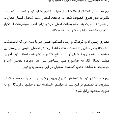
و استکبارستیزی از موضوعات این جشنواره بود.
وی به ارسال 254 اثر از 110 شاعر از سراسر کشور اشاره کرد و گفت: با توجه به
تاثیرات امور هنری خصوصا شعر در جامعه، انتظار است شاعران استان فعال تر
از همیشه، نسبت به انجام رسالت اصلی خود و تولید آثار با موضوعات استکبار
ستیزی، مقاومت، ایثار و شهادت اقدام کنند.
عصاری رئیس اداره فرهنگ و ارشاد اسلامی طبس نیز با بیان این که اردیبهشت
ماه 1400 و در سالروز شکست مفتضحانه آمریکا در صحرای طبس از پوستر این
جشنواره رونمایی و فراخوان آن در سطح کشور منتشر شد، اضافه کرد: آخرین
مهلت ارسال آثار به جشنواره ملی رستاخیز شن ها، مهرماه تعیین شد و
خوشبختانه شاهد حضور گسترده شاعران در این جشنواره بودیم.
وی خاطرنشان کرد: با گسترش شیوع ویروس کرونا و در جهت حفظ سلامتی
شهروندان، تصمیم بر این شد تا مراسم اختتامیه بدون حضور برگزیدگان و به
صورت محدود برگزار شود.