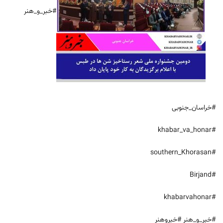
#خبر_و_هنر
#خراسان_جنوبی
#khabar_va_honar
#southern_Khorasan
#Birjand
#khabarvahonar
#خبر_و_هنر #خبروهنر