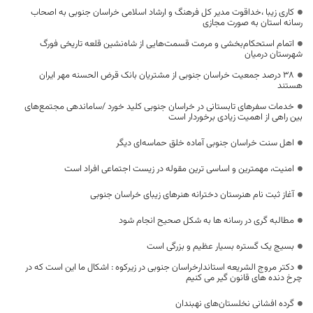
کاری زیبا ،خداقوت مدیر کل فرهنگ و ارشاد اسلامی خراسان جنوبی به اصحاب
رسانه استان به صورت مجازی
اتمام استحکام‌بخشی و مرمت قسمت‌هایی از شاه‌نشین قلعه تاریخی فورگ
شهرستان درمیان
۳۸ درصد جمعیت خراسان جنوبی از مشتریان بانک قرض الحسنه مهر ایران
هستند
خدمات سفرهای تابستانی در خراسان جنوبی کلید خورد /ساماندهی مجتمع‌های
بین راهی از اهمیت زیادی برخوردار است
اهل سنت خراسان جنوبی آماده خلق حماسه‌ای دیگر
امنیت، مهمترین و اساسی ترین مقوله در زیست اجتماعی افراد است
آغاز ثبت نام هنرستان دخترانه هنرهای زیبای خراسان جنوبی
مطالبه گری در رسانه ها به شکل صحیح انجام شود
بسیج یک گستره بسیار عظیم و بزرگی است
دکتر مروج الشریعه استاندارخراسان جنوبی در زیرکوه : اشکال ما این است که در
چرخ دنده های قانون گیر می کنیم
گرده افشانی نخلستان‌های نهبندان