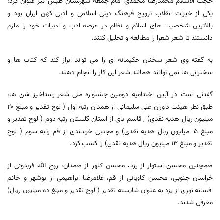
حجت الاسلام محمدرضا محمدی امام جمعه شهرستان طبس نیز عنوان کرد:
یکی از خیرات انقلاب ترویج فرهنگ دینی اسلامی و ادبی کهن ایران بود و
بالاترین شخصیت های اسلام و نظام در عرصه ادب و ادبیات خود را ملزم
دانستند تا شعر شعرا را مطالعه و تحلیل کنند.
به گفته وی شعر سخنان حکیمانه ای را می تواند ابراز کند که کتاب ها و
سخنرانی ها نمی توانند همانند شعر این کار را انجام دهند.
گفتنی است در آیین اختتامیه دومین جشنواره ملی شعر رستاخیز شن ها،
طبق نظر هیئت داوران علی سلیمانی از همدان رتبه اول ( لوح تقدیر و مبلغ 20
میلیون ریال هدیه نقدی) , قاسم بای از استان گلستان رتبه دوم ( لوح تقدیر و
مبلغ 15 میلیون ریال هدیه نقدی) و مجتبی خرسندی از قم رتبه سوم ( لوح
تقدیر و مبلغ 13 میلیون ریال هدیه نقدی) را کسب کرد.
همچنین محسن استوار از یزد، محسن کلهر از همدان، روح الله فریدونی از
خراسان جنوبی، محسن کاویانی از قم، غلامرضا ابراهیمی از بوشهر و خانم
افسانه نوری از یزد به عنوان شایسته تقدیر ( لوح تقدیر و مبلغ ده میلیون ریال)
معرفی شدند.