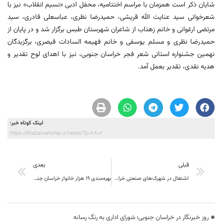
شایان ذکر است همزمان با مراسم اختتامیه، محفل ادبی «نسیم انقلاب» نیز با
شعرخوانی سید عنایت الله قریشی، حمیدرضا نظری، عباسعلی قادری، سید
مرتضی ارغوانی و خانم زهتاب از شاعران شهرستان طبس برگزار شد و در پایان از
حمیدرضا نظری و مسلم یوسفی و خانم فهیمه السادات قیصری، برگزیدگان
نهمین جشنواره استانی شعر فجر خراسان جنوبی، نیز با اهدای لوح تقدیر و
هدیه نقدی، تقدیر بعمل آمد.
لینک کوتاه خبر:
https://khabarvahonar.ir/news/?p=68102
قبلی
بعدی
اشتغال در شهرک‌های صنعتی خراسان جنوبی ۱۲۰ درصد افزایش یافت
بهره‌مندی ۱۹ هزار خانوار خراسان جنوبی از طرح‌های برق‌رسانی
روز خبرنگار در خراسان جنوبی؛ شورای اداری به رنگ رسانه