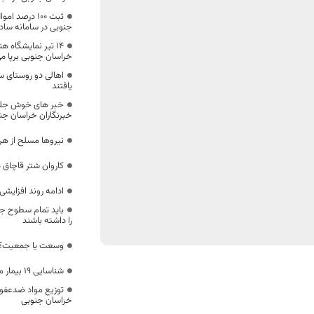
ثبت ۱۰۰ درصد
جنوبی در سامانه سادا
۱۴ تیر نمایشگاه ه
خراسان جنوبی برپا م
اهالی دو روستای س
یافتند
خبر های خوش جلس
خبرنگاران خراسان جن
نیروها مسلح از هر 
كاروان شتر قاچاق 
ادامه روند افزایشی
باید تمام سطوح جا
را داشته باشند
وسعت یا جمعیت؟
شناسایی ۱۹ بیمار مبتلا به کرونا در خراسان جنوبی
توزیع مواد ضدعفونی
خراسان جنوبی