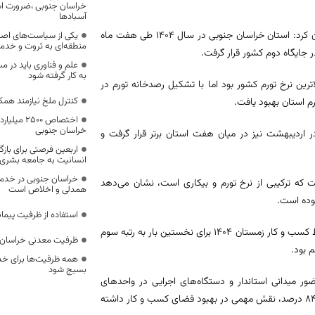
خراسان جنوبی ،ضرورت است
آسبادها
وی با بیان اینکه نرخ تورم یکی از مهم‌ترین شاخص‌های اقتصاد کلان است، عنوان کرد: استان خراسان جنوبی در سال ۱۴۰۴ طی هفت ماه
یکی از سیاست‌های اصل
منطقه‌ای به ثروت و خد
ر جایگاه دوم کشور قرار گرفت.
علم و فناوری باید در م
به کار گرفته شود
زو سه استان با بالاترین نرخ تورم کشور بود اما با تشکیل رصدخانه تورم در
کنترل ملخ نیازمند همک
م استان بهبود یافت.
اختصاص 500
خراسان جنوبی
تورم بود و در اردیبهشت نیز در میان هفت استان برتر قرار گرفت و
اربعین فرصتی برای با
انسانیت به جامعه بشری
خراسان جنوبی در خدمت‌
که ترکیبی از نرخ تورم و بیکاری است، نشان می‌دهد
همدلی و اخلاص است
وده است.
استفاده از ظرفیت پیمان
وی اظهار کرد: بر اساس گزارش اتاق بازرگانی ایران، خراسان جنوبی در پایش محیط کسب و کار زمستان ۱۴۰۴ برای نخستین بار به رتبه سوم
ظرفیت معدنی خراسان 
 بود.
همه ظرفیت‌ها برای خدم
بسیج شود
ور میدانی استاندار و دستگاه‌های اجرایی در واحدهای
تولیدی و افزایش اثربخشی مصوبات کارگروه تسهیل و رفع موانع تولید به بیش از ۸۴ درصد، نقش مهمی در بهبود فضای کسب و کار داشته