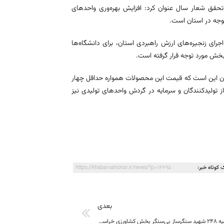
تحقق شعار سال عنوان کرد: افزایش بهره‌وری واحدهای
توجه در استان است.
ای زنجیره‌های ارزش راهبردی استان، برای دانشگاه‌ها
خش مورد توجه قرار گرفته است.
تان این است که قیمت این محصولات همواره حداقل چهار
 از تولیدکنندگان و سرمایه در گردش واحدهای تولیدی نیز
 کوتاه خبر:
https://khabarvahonar.ir/news/?p=112695
بعدی
برگزاری اجلاسیه ۲۴۸ شهید سنگرساز بی‌سنگر بخش کشاورزی خراسان جنوبی