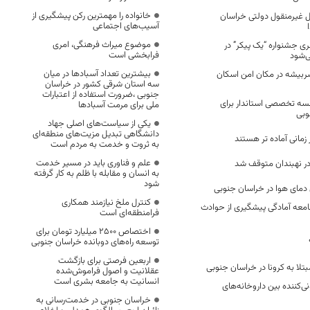
خانواده را مهمترین رکن پیشگیری از
 اموال غیرمنقول دولتی خراسان
آسیب‌های اجتماعی
موضوع میراث فرهنگی، امری
نری جشنواره “یک پیکر” در
فرابخشی است
ی‌شود
بیشترین تعداد آسبادها در میان
ربیشه در مکان امن اسکان
سه استان شرقی کشور در خراسان
جنوبی ،ضرورت استفاده از اعتبارات
ه تخصصی استاندار برای
ملی برای مرمت آسبادها
وبی
یکی از سیاست‌های اصلی جهاد
دانشگاهی تبدیل مزیت‌های منطقه‌ای
زمانی آماده تر هستند
به ثروت و خدمت به مردم است
علم و فناوری باید در مسیر خدمت
در نهبندان متوقف شد
به انسان و مقابله با ظلم به کار گرفته
شود
 دمای هوا در خراسان جنوبی
کنترل ملخ نیازمند همکاری
معه آمادگی پیشگیری از حوادث
فرامنطقه‌ای است
اختصاص 2500 میلیارد تومان برای
توسعه راه‌های دوبانده خراسان جنوبی
اربعین فرصتی برای بازگشت
عقلانیت و اصول فراموش‌شده
انسانیت به جامعه بشری است
‌کننده بین داروخانه‌های
خراسان جنوبی در خدمت‌رسانی به