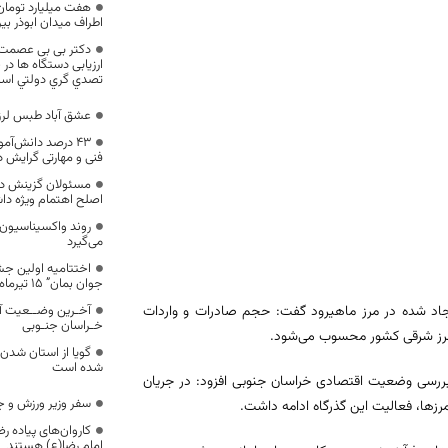
هفت میلیارد تومان
اطراف میدان ابوذر بی
دکتر بی بی عصمت س
ارزیابی دستگاه ها د
تصدي گري دولتي اس
عشق آباد طبس لرز
۴۳ درصد دانش‌آم
فنی و مهارتی گرایش دا
مسئولان گزینش د
اصلح اهتمام ویژه دا
روند واکسیناسیون 
می‌گیرد
اختتامیه اولین جش
جوان بمان” ۱۵ تیرماه در بیرجند برگزار می‌شود
یجاد شده در مرز ماهیرود گفت: حجم صادرات و واردات
آخـرین وضــعیت آ
خـراسان جنـوبی
گویا از استان شدن
شده است
بررسی وضعیت اقتصادی خراسان جنوبی افزود: در جریان
سفر وزیر ورزش و ج
رزها، فعالیت این گذرگاه ادامه داشت.
کاروان‌های پیاده ر
امام رضا(ع) هستند