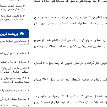
استان، فرآیند نوبت‌دهی کامیون‌ها ساماندهی شده و مدت
پست جدید اینستاگر
یک تذکر جدی درباره م
با قانون، عدل و به
معاون هماهنگی امور اقتصادی استانداری خراسان جنوبی گفت: با فعال شدن رویه کولبری، ۱۲ هزار مرزنشین می‌توانند ماهانه حدود پنج
اغتشاشات برخورد خو
باشند و حدود ۳۰۰ میلیارد تومان نیز از محل این فعالیت‌ها برای ایجاد اشتغال در چهار شهرستان
پربحث ترین 
ی استان اظهار کرد: بر اساس آمار منتشر شده از سوی
سخت‌ترین شرایط پس از 
گذاشتیم
 برای نخستین بار در سال ۱۴۰۴ در دو فصل از سال کمترین نرخ بیکاری کشور را به ثبت رساند و در فصل
هفته دولت بهترین فرص
یشتازی خراسان جنوبی د
شریعتی‌فر افزود: نرخ مشارکت اقتصادی استان نیز در سال گذشته در جایگاه مطلوبی قرار گرفت و خراسان جنوبی در زمره پنج تا ۶ استان
تقدیر مقام عالی وزارت
ابتدایی خراسان جنوبی/ ۴۶۰۰ دانش‌آموز زیر چتر «طرح حامی»
۱۸۵ بیمار هموفیلی
وی بیان کرد: یکی از نقاط ضعف استان در سال‌های گذشته، پایین بودن مشارکت بانوان در عرصه اشتغال بود اما در سال ۱۴۰۴ میزان
بیمه سلامت قرار دارند
خانواده را مهمترین رک
هد اشتغال استان گفت: تعهد اشتغال خراسان جنوبی در
موضوع میراث فرهنگی،
سال ۱۴۰۴، ایجاد ۱۱ هزار و ۳۰۰ فرصت شغلی بود که نه تنها به طور کامل محقق شد بلکه با ثبت ۱۱۷ درصد تحقق، فراتر از تعهد تعیین
بیشترین تعداد آسبادها