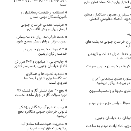
زائران اربعین، الگوی همدلی و اخلاص
 اعتبار برای تملک ساختمان های
است
رجند
استفاده از ظرفیت پیمانکاران و
رفرازی معاون استاندار : مبنای
تأمین‌کنندگان بومی استان
ر حوزه اقتصاد مقاومتي کاهش
ت
ظرفیت معدنی خراسان جنوبی
فرصتی برای جهش اقتصادی
ید
همه ظرفیت‌ها برای خدمت‌رسانی
ایمن به زائران پایان صفر بسیج شود
وزان خراسان جنوبی به رشته‌های
رند
53 موکب خراسان جنوبی در
خدمت زائران اربعین
ر حفظ اصول عدالت و گزینش
شته باشند
جابه‌جایی 2 میلیون و 404 هزار تن
کالا از خراسان جنوبی به سراسر کشور
کرونا در خراسان جنوبی سرعت
تشدید نظارت‌ها و همکاری
دستگاه‌ها برای کنترل قیمت‌ها
نواره هنری سینمایی “ایران
ضروری است
رفع 40 هزار نشتی گاز و کشف 76
ماری ڪرونا و واڪسیناسـیون
مورد سرقت گاز در چهار ماهه نخست
سال
 صرفا سیاسی بازی سهم مردم
پسماندهای آزمایشگاهی پزشکی
قانونی خراسان جنوبی مکانیزه دفع
می‌شود
وانان، به خراسان جنوبی
مدیریت هوشمندانه منابع آب،
ضوی، نماد ارادت مردم به ساحت
پیش‌نیاز تحقق توسعه پایدار