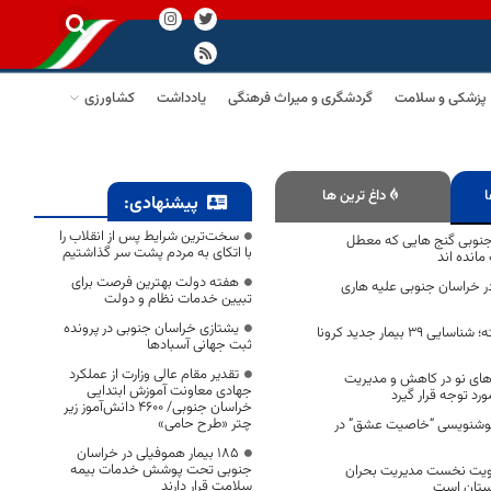
پزشکی و سلامت
گردشگری و میراث فرهنگی
یادداشت
کشاورزی
ا
داغ ترین ها
پیشنهادی:
سخت‌ترین شرایط پس از انقلاب را
جنوبی گنج هایی که معطل
با اتکای به مردم پشت سر گذاشتیم
مانده اند
هفته دولت بهترین فرصت برای
در خراسان جنوبی علیه هاری
تبیین خدمات نظام و دولت
یشتازی خراسان جنوبی در پرونده
در 24 ساعت گذشته؛ شناسایی 39 بیمار جدید کرونا
ثبت جهانی آسبادها
تقدیر مقام عالی وزارت از عملکرد
‌های نو در کاهش و مدیریت
جهادی معاونت آموزش ابتدایی
د توجه قرار گیرد
خراسان جنوبی/ ۴۶۰۰ دانش‌آموز زیر
چتر «طرح حامی»
خوشنویسی “خاصیت عشق” در
۱۸۵ بیمار هموفیلی در خراسان
جنوبی تحت پوشش خدمات بیمه
ویت نخست مدیریت بحران
سلامت قرار دارند
بستان است