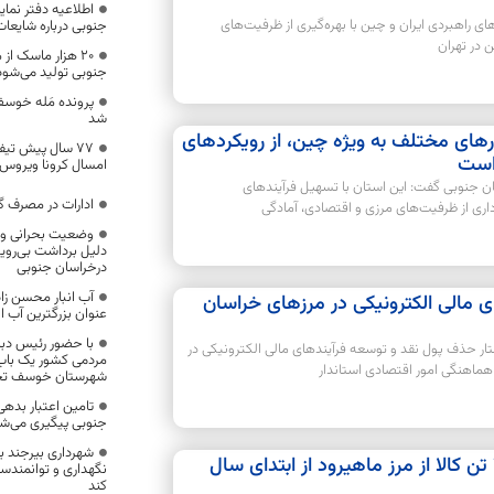
اطلاعیه دفتر نمای
 راهبردی ایران و چین با بهره‌گیری از ظرفیت‌های
جنوبی درباره شایعات
 در تهران
۲۰ هزار ماسک ا
جنوبی تولید می‌شود
پرونده مَله خوسف
شد
های مختلف به ویژه چین، از رویکردهای
77 سال پیش تیف
 است
امسال کرونا ویروس ،
ن جنوبی گفت: این استان با تسهیل فرآیندهای
ادارات در مصرف گ
داری از ظرفیت‌های مرزی و اقتصادی، آمادگی
دلیل برداشت بی‌رویه 
درخراسان جنوبی
آب انبار محسن زا
 مالی الکترونیکی در مرزهای خراسان
عنوان بزرگترین آب ان
با حضور رئیس دبی
ر حذف پول نقد و توسعه فرآیندهای مالی الکترونیکی در
مردمی کشور یک باب
ماهنگی امور اقتصادی استاندار
شهرستان خوسف تح
تامین اعتبار بده
جنوبی پیگیری می‌ش
شهرداری بیرجند ب
صادرات بیش از 289 هزار و 736 تن کالا از مرز ماهیرود از ابتدای سال
نگهداری و توانمندساز
کند