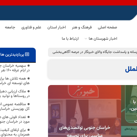
صفحه اصلی
فرهنگ و هنر
اخبار استان
علم و فناوری
جامعه
اخبار شهرستان ها
ارتباط با ما
پربازدیدترین ها
سهمیه خراسان جنو
ملل
در ایام عرفه ۱۶۰ نفر است
همه تلاش ها برا
های توسعه ای خراس
ملاک ارزیابی دهیا
در روستاها و تولید
ا
مناقصه عمومی انج
ین،
کل بهزیستی خراسان
ت
مورد در خراسان جنو
خراسان جنوبی توانمندی‌های
برای ارتقای کیفیت
همزمان به محتوای ن
مناسبی برای توسعه