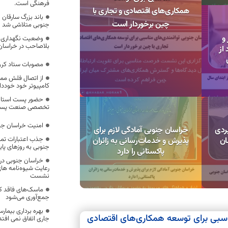
فرهنگی است.
همکاری‌های اقتصادی و تجاری با
باند بزرگ سارقان
چین برخوردار است
جنوبی متلاشی شد
 هزار و
وضعیت نگهداری 
بلاصاحب در خراسان
 از
مصوبات ستاد کرون
از اتصال فلش ممو
کامپیوتر خود خوددا
حضور پست استان
تخصصی صنعت پست
امنیت خراسان جنو
بردی
خراسان جنوبی آمادگی لازم برای
جذب اعتبارات تمل
ان
پذیرش و خدمات‌رسانی به زائران
جنوبی به روزهای پا
پاکستانی را دارد
خراسان جنوبی در 
رعایت شیوه‌نامه ه
نشست
ماسک‌های فاقد ‌
جمع‌آوری می‌شود
بهره برداری بیما
اسبی برای توسعه همکاری‌های اقتصادی
جاری اتفاق نمی افتد