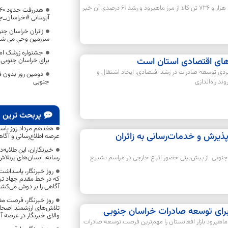
مدیرکل راهداری خراسان جنوبی از صادرات 289 هزار و 736 تن کالا از مرز ماهیرود و رشد 61 درصدی آن خبر
آبرسانی #خراسان_ج
سرزمین وحی می شو
جشنواره زرشک ام
‌های اقتصادی استان است
برای خراسان جنوبی
بردی توسعه صادرات در رشد اقتصادی، ایجاد اشتغال و
دومین روز بدون ف
جنوبی
د راه‌اندازی
پربحث ترین
هفدهم مرداد روز پاس
پذیرش و خدمات‌رسانی به زائران
عرصه اطلاع‌رسانی و آگ
خبرنگاران، این طلایه‌
رسانه، انسان‌های پرتلا
جنوبی از پیش‌بینی حضور اتباع خارجی در مراسم تشییع
روز خبرنگار، پاسداش
که در خط مقدم جهاد تبیی
آگاهی را بر دوش می‌کشن
روز خبرنگار، فرصت مغ
تلاش‌های ارزشمند اصحا
 برای توسعه صادرات خراسان جنوبی
والای خبرنگار در عرصه 
 ماهیرود بازار افغانستان را مهم‌ترین فرصت توسعه صادرات