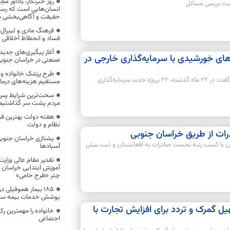
روز خبرنگار، یادآور 
ت بررسی مسائل
انسان‌هایی است که رس
حقیقت و آگاهی‌بخشی به 
فرهنگ مادی و لیبرال‌
فساد و انحطاط اخلاقی ن
آغاز پیگیری‌های جدید 
گاه‌های خورشیدی با سرمایه‌گذاری خارجی در
صنعتی در خراسان جنوب
طرح پزشک خانواده و 
مدیرکل امور اقتصادی و دارایی خراسان جنوبی گفت: در ۲۲ ماه گذشته، ۲۲ پروژه جدید سرمایه‌گذاری
مستقیم هزینه‌های درما
سخت‌ترین شرایط پس از 
مردم پشت سر گذاشتیم
هفته دولت بهترین ف
نظام و دولت
رات از طریق خراسان جنوبی
یشتازی خراسان جنوبی
ن با کسب رتبه نخست صادرات به افغانستان و ثبت بیش
آسبادها
تقدیر مقام عالی وزار
چتر «طرح حامی»
۱۸۵ بیمار هموفیلی
پوشش خدمات بیمه سلام
 گمرک و تردد برای افزایش تجارت با
خانواده را مهمترین ر
اجتماعی