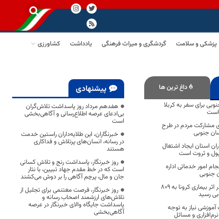
پزشکی و سلامت
گردشگری و میراث فرهنگی
یادداشت
کشاورزی
داغ ترین ها
پیشنهادی
بی برای سفر به کربلا
هفدهم مرداد روز پاسداشت تلاش‌گران
بی‌ادعای عرصه اطلاع‌رسانی و آگاهی‌بخشی
است
ی مشارکت مردم در طرح
ان جنوبی
خبرنگاران، این طلایه‌داران راستین خدمت
در رسانه، انسان‌های پرتلاش و فداکاری
ران استان ایجاد اشتغال
هستند
 پول و ثروت است
روز خبرنگار، پاسداشت رنج و تلاش کسانی
ام امور خدماتی اداره
است که در خط مقدم جهاد تبیین، با نثار
 جنوبی
جان و مال، پرچم آگاهی را بر دوش می‌کشند
تعداد فوتی های در اثر بیماری کرونا به 809
روز خبرنگار، فرصت مغتنمی برای تجلیل از
بی رسید
تلاش‌های ارزشمند اصحاب رسانه و
پاسداشت جایگاه والای خبرنگار در عرصه
 آموزشی نیاز به توجه
آگاهی‌بخشی
رم‌افزاری و مسائل