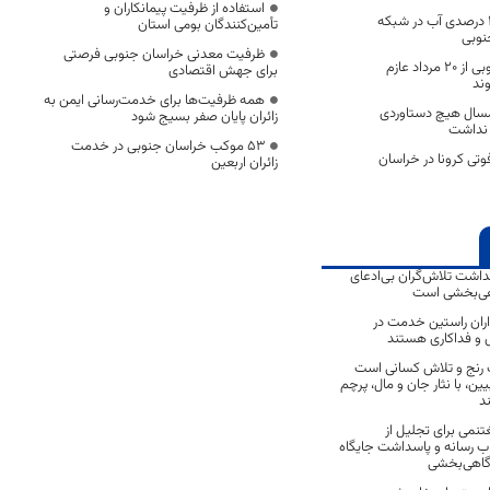
استفاده از ظرفیت پیمانکاران و
هدررفت حدود 40 درصدی آب در شبکه
تأمین‌کنندگان بومی استان
نوبی
ظرفیت معدنی خراسان جنوبی فرصتی
زائران خراسان جنوبی از 20 مرداد عازم
برای جهش اقتصادی
ند
همه ظرفیت‌ها برای خدمت‌رسانی ایمن به
سال هیچ دستاوردی
زائران پایان صفر بسیج شود
 نداشت
53 موکب خراسان جنوبی در خدمت
وتی کرونا در خراسان
زائران اربعین
داشت تلاش‌گران بی‌ادعای
اهی‌بخشی است
داران راستین خدمت در
ش و فداکاری هستند
ت رنج و تلاش کسانی است
ن، با نثار جان و مال، پرچم
د
تنمی برای تجلیل از
ب رسانه و پاسداشت جایگاه
آگاهی‌بخشی