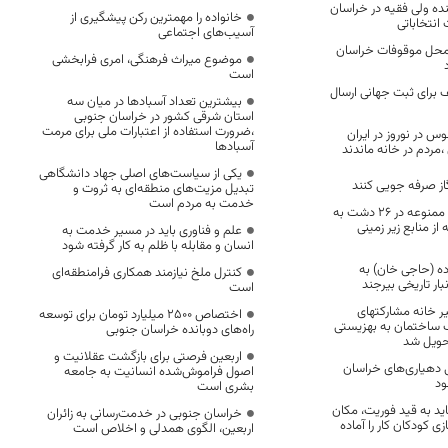
نده ولی فقیه در خراسان
خانواده را مهمترین رکن پیشگیری از
 انتخاباتی
آسیب‌های اجتماعی
ز محل موقوفات خراسان
موضوع میراث فرهنگی، امری فرابخشی
است
 برای ثبت جهانی ارسال
بیشترین تعداد آسبادها در میان سه
استان شرقی کشور در خراسان جنوبی
،ضرورت استفاده از اعتبارات ملی برای مرمت
وس در نوروز در ایران
آسبادها
مردم در خانه ماندند
یکی از سیاست‌های اصلی جهاد دانشگاهی
از صرفه جویی کنند
تبدیل مزیت‌های منطقه‌ای به ثروت و
خدمت به مردم است
وضعیت بحرانی و ممنوعه در ۲۶ دشت به
از منابع زیر زمینی
علم و فناوری باید در مسیر خدمت به
انسان و مقابله با ظلم به کار گرفته شود
ده (حاجی خان) به
کنترل ملخ نیازمند همکاری فرامنطقه‌ای
بار تاریخی بیرجند
است
ر خانه مشارکتهای
اختصاص 2500 میلیارد تومان برای توسعه
 ساختمان به بهزیستی
راه‌های دوبانده خراسان جنوبی
ویل شد
اربعین فرصتی برای بازگشت عقلانیت و
ی دهیاری‌های خراسان
اصول فراموش‌شده انسانیت به جامعه
ود
بشری است
اید به قید فوریت، مکان
خراسان جنوبی در خدمت‌رسانی به زائران
ی کودکان کار را آماده
اربعین، الگوی همدلی و اخلاص است