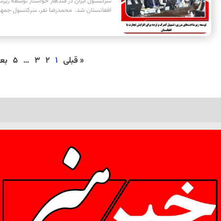
سرکنسول ایران در قندهار خواستار توسعه زیرس
افغانستان شد. محمدرضا نفر، سرکنسول جمهور
« قبلی
1
2
3
…
5
بع