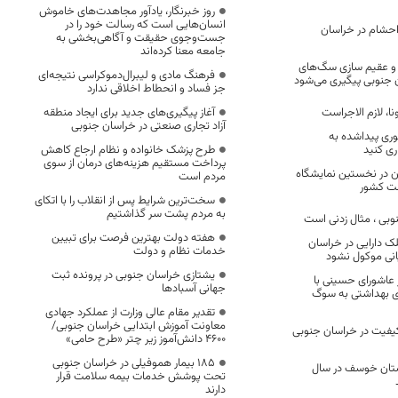
روز خبرنگار، یادآور مجاهدت‌های خاموش
انسان‌هایی است که رسالت خود را در
 احشام در خراسان
جست‌وجوی حقیقت و آگاهی‌بخشی به
جامعه معنا کرده‌اند
و عقیم سازی سگ‌های
فرهنگ مادی و لیبرال‌دموکراسی نتیجه‌ای
 جنوبی پیگیری می‌شود
جز فساد و انحطاط اخلاقی ندارد
ا، لازم الاجراست
آغاز پیگیری‌های جدید برای ایجاد منطقه
آزاد تجاری صنعتی در خراسان جنوبی
ری پیداشده به
ری کنید
طرح پزشک خانواده و نظام ارجاع کاهش
پرداخت مستقیم هزینه‌های درمان از سوی
 در نخستین نمایشگاه
مردم است
 کشور
سخت‌ترین شرایط پس از انقلاب را با اتکای
به مردم پشت سر گذاشتیم
بی ، مثال زدنی است
هفته دولت بهترین فرصت برای تبیین
ک دارایی در خراسان
خدمات نظام و دولت
یانی موکول نشود
یشتازی خراسان جنوبی در پرونده ثبت
عاشورای حسینی با
جهانی آسبادها
ای بهداشتی به سوگ
تقدیر مقام عالی وزارت از عملکرد جهادی
معاونت آموزش ابتدایی خراسان جنوبی/
کیفیت در خراسان جنوبی
۴۶۰۰ دانش‌آموز زیر چتر «طرح حامی»
۱۸۵ بیمار هموفیلی در خراسان جنوبی
رستان خوسف در سال
تحت پوشش خدمات بیمه سلامت قرار
دارند