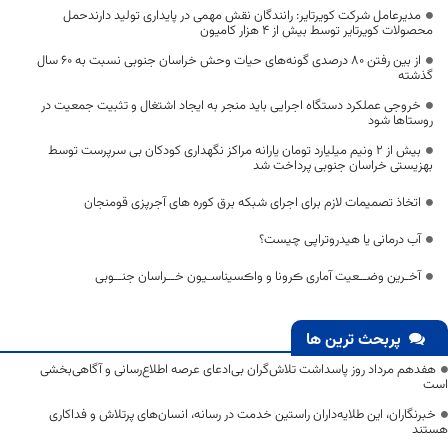
مدیرعامل شرکت کویرتایر: رانندگان نقش مهمی در پایداری تولید دارندحمل
محصولات کویرتایر توسط بیش از 4 هزار کامیون
از بین رفتن ۸۰ درصدی گونه‌های حیات وحش خراسان جنوبی نسبت به ۶۰ سال
گذشته
خروجی‌ عملکرد دستگاه اجرایی باید منجر به ایجاد اشتغال و تثبیت جمعیت در
روستاها شود
بیش از ۲ ونیم میلیارد تومان یارانه مراکز نگهداری کودکان بی سرپرست توسط
بهزیستی خراسان جنوبی پرداخت شد
اتخاذ تصمیمات لازم برای اجرای شبکه برق کوره های آجرپزی قومنجان
آب درمانی یا هیدروتراپی چیست؟
آخـرین وضــعیت آماری ڪرونا و واڪسیناسـیون خــراسان جنــوبی
پربحث ترین ها
هفدهم مرداد روز پاسداشت تلاش‌گران بی‌ادعای عرصه اطلاع‌رسانی و آگاهی‌بخشی
است
خبرنگاران، این طلایه‌داران راستین خدمت در رسانه، انسان‌های پرتلاش و فداکاری
هستند