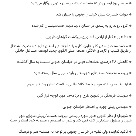
مراسم روز اربعین در ۱۵ بقعه متبرکه خراسان جنوبی برگزار می‌شود
دولت خسارات سیل خراسان جنوبی را جبران کند
کرونا روند رو به رشدی در استان دارد، مردم حساسیتشان کم شده
20 هزار هکتار از اراضی کشاورزی زیرکشت گیاهان دارویی
محمد سنجری مدیر کل تعاون، کار و رفاه اجتماعی استان : ایجاد و تثبیت اشتغال
از طریق کسب و کارهای خانگی، هدف اصلی الگوی جدید توسعه مشاغل خانگی
کاهش ۲۸ درصدی تصادفات فوتی در خراسان جنوبی نسبت به سال گذشته
پرونده مصوبات سفرهای شهرستانی باید تا پایان سال بسته شود
ارتباط بیماری لثه مزمن با مشکلات قلبی،سلامت دهان و دندان مهم
پیوست فرهنگی در تدوین طرح‌ و برنامه‌ها مورد توجه قرار گیرد
مهندس زینلی چهره پر افتخار خراسان جنوبی
شهردار: از نظر قانونی هنوز شهردار رسمی بیرجند هستم/رییش شورای شهر
شهردار معزول، صندلی را ترک نمی کند و شورا بر تصمیم و مصوبه خود استوار است
تأکید نماینده ولی فقیه در خراسان جنوبی بر توجه به مسئله هنر و فرهنگ