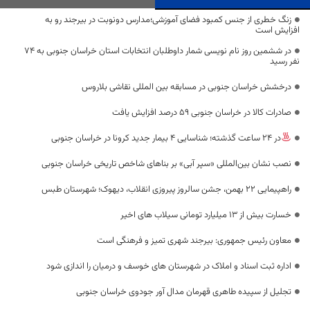
زنگ خطری از جنس کمبود فضای آموزشی؛مدارس دونوبت در بیرجند رو به
افزایش است
در ششمین روز نام نویسی شمار داوطلبان انتخابات استان خراسان جنوبی به 74
نفر رسید
درخشش خراسان جنوبی در مسابقه بین المللی نقاشی بلاروس
صادرات کالا در خراسان جنوبی ۵۹ درصد افزایش یافت
در 24 ساعت گذشته؛ شناسایی 4 بیمار جدید کرونا در خراسان جنوبی
نصب نشان بین‌المللی «سپر آبی» بر بناهای شاخص تاریخی خراسان جنوبی
راهپیمایی 22 بهمن، جشن سالروز پیروزی انقلاب، دیهوک؛ شهرستان طبس
خسارت بیش از 13 میلیارد تومانی سیلاب های اخير
معاون رئیس جمهوری: بیرجند شهری تمیز و فرهنگی است
اداره ثبت اسناد و املاک در شهرستان های خوسف و درمیان را اندازی شود
تجلیل از سپیده طاهری قهرمان مدال آور جودوی خراسان جنوبی