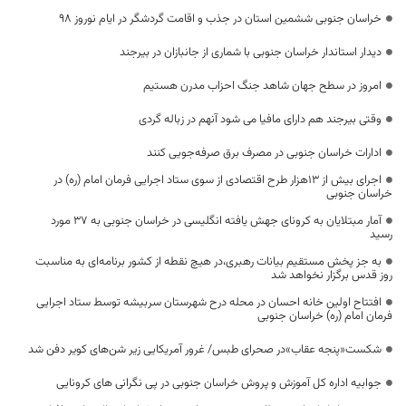
خراسان جنوبی ششمین استان در جذب و اقامت گردشگر در ایام نوروز 98
دیدار استاندار خراسان جنوبی با شماری از جانبازان در بیرجند
امروز در سطح جهان شاهد جنگ احزاب مدرن هستیم
وقتی بیرجند هم دارای مافیا می شود آنهم در زباله گردی
ادارات خراسان جنوبی در مصرف برق صرفه‌جویی کنند
اجرای بیش از ۱۳هزار طرح اقتصادی از سوی ستاد اجرایی فرمان امام (ره) در
خراسان جنوبی
آمار مبتلایان به کرونای جهش یافته انگلیسی در خراسان جنوبی به ۳۷ مورد
رسید
به جز پخش مستقیم بیانات رهبری،در هیچ‌ نقطه از کشور برنامه‌ای به مناسبت
روز قدس برگزار نخواهد شد
افتتاح اولین خانه احسان در محله درح شهرستان سربیشه توسط ستاد اجرایی
فرمان امام (ره) خراسان جنوبی
شکست«پنجه عقاب»در صحرای طبس/ غرور آمریکایی زیر شن‌های کویر دفن شد
جوابیه اداره کل آموزش و پروش خراسان جنوبی در پی نگرانی های کرونایی