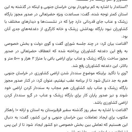
?استاندار با اشاره به کم برخوردار بودن خراسان جنوبی و اینکه در گذشته به این
استان کمتر توجه شده، گفت: مساعدت ویژه حضرتعالی در صدور مجوز بارگاه
زرشک و عناب جای قدردانی دارد چرا که در نشست‌ها و دیدارهای مختلف با
کشاورزان نبود بارگاه بهداشتی زرشک و خانه کارگری از دغدغه‌های جدی آنان
بود.
?قناعت بیان کرد: در چند جلسه شورای گفت و گوی دولت و بخش خصوصی
به رفع این دغدغه کشاورزان پرداخته شده که انعطاف حضرتعالی در صدور
مجوز ساخت بارگاه زرشک و عناب برای اراضی باغی با متراژ ۲ هزار و ۵۰۰ متر و
بالاتر، این دغدغه کشاورزان رفع شد.
?وی با تأکید براینکه موضوع سنددار شدن اراضی کشاورزی در خراسان جنوبی
هم به جد دنبال شود تا از برنامه عقب نیفتیم، عنوان کرد: در کنار صدور مجوز
بارگاه زرشک و عناب باید کشاورزان هم مجاب به سنددار کردن اراضی خود
شوند و نیز صدور پایان کار برای بارگاه زرشک و عناب در گرو سنددار کردن
اراضی کشاورزی باشد.
?قناعت با اشاره به سفر روز گذشته سفیر قرقیزستان به استان و ارائه ۱۰ راهکار
مکتوب برای ایجاد تعاملات بین خراسان جنوبی و این کشور، گفت: به دنبال
این هستیم که تعاملی بین بخش خصوصی دو کشور ایجاد شود تا از این پس