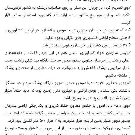
ارتباطات و مراودات خوبی داشته باشیم.
?وی تصریح کرد: در جریان این سفر بر روی صادرات زرشک به کشور قرقیزستان
تأکید شد و این موضوع مکتوب هم ارائه شد که مورد استقبال سفیر قرار
گرفت.
?به گفته وی؛ در خراسان جنوبی در خصوص ویلاسازی در اراضی کشاورزی و
کاهش سطح اراضی کشاورزی جای نگرانی وجود ندارد.
? ۲۷ درصد اراضی کشاورزی خراسان جنوبی سنددار شد
?رئیس سازمان جهاد کشاورزی استان هم در این دیدار گفت: از دغدغه‌های
اصلی زرشکاران خراسان جنوبی صدور مجوز ساخت بارگاه بهداشتی زرشک است
تا بار میکروبی زرشک کاهش یابد و بتوانیم صادرات مطلوبی از محصول زرشک
را داشته باشیم.
?مهدی جعفری افزود: درخصوص صدور مجوز بارگاه زرشک مردم دو مشکل
داشتند یکی سنددار بودن اراضی و دیگری متراژ زمین بود که باید حتماً متراژ
زمین کشاورز بالای پنج هزار مترمربع باشد.
?وی ادامه داد: امروز با حضور معاون حفظ کاربری و یکپارچگی اراضی سازمان
امور اراضی کشور تصمیمات خوبی در خراسان جنوبی گرفته شده که ابتدا برای
صدور مجوز متراژ زمین از پنج هزار مترمربع به ۲ هزار ۵۰۰ متر تقلیل پیدا کرد.
?جعفری بیان کرد: با تسهیل صدور مجوز از این پس برای ۲ هزار و ۵۰۰ مترمربع