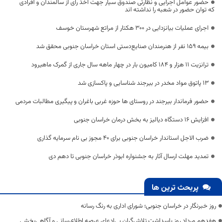
حضور عوامل اجرایی و نظارتی صندوق سیار جهت اخذ رای از سالمندان و افرادی
که توان حضور در شعبه را نداشته اند
اجرای عملیات بیانزدایی در ۳۰۰ هکتار از مراتع شهرستان خوسف
بیمه ۱۵۹ نفر از هنرمندان صنایع‌دستی استان خراسان جنوبی محقق شد
ترانزیت ۱۱ هزار و ۱۸۴ کامیون بار در چهار ماهه سال جاری از گمرک ماهیرود
۱۳ پاتوق مواد مخدر در بیرجند شناسایی و پاکسازی شد
حضور فرماندار بیرجند در روستای ها حوزه غربی باغران و پیگیری مطالبات مردمی
افزایش ۱۶ دستگاه دیالیز به بخش درمان خراسان جنوبی
ضرب الاجل استاندار خراسان جنوبی برای ۴۰ مجوز بی نام سرمایه گذاری
تمدید مهلت ارسال آثار به جشنواره ابوذر خراسان جنوبی تا دهم دی
پربحث ترین ها
روز خبرنگار در خراسان جنوبی؛ شورای اداری به رنگ رسانه
هفدهم مرداد روز پاسداشت تلاش‌گران بی‌ادعای عرصه اطلاع‌رسانی و آگاهی‌بخشی