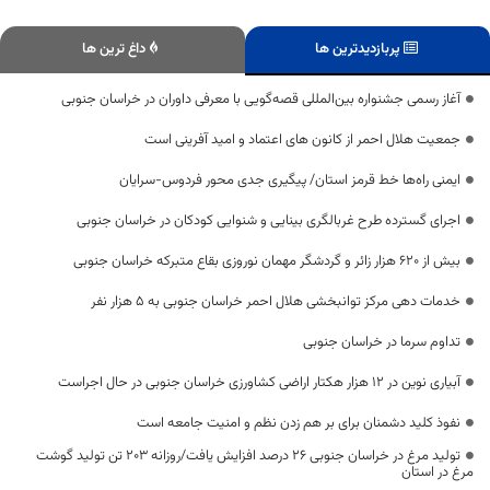
پربازدیدترین ها
داغ ترین ها
آغاز رسمی جشنواره بین‌المللی قصه‌گویی با معرفی داوران در خراسان جنوبی
جمعیت هلال احمر از کانون های اعتماد و امید آفرینی است
ایمنی راه‌ها خط قرمز استان/ پیگیری جدی محور فردوس-سرایان
اجرای گسترده طرح غربالگری بینایی و شنوایی کودکان در خراسان جنوبی
بیش از ۶۲۰ هزار زائر و گردشگر مهمان نوروزی بقاع متبرکه خراسان جنوبی
خدمات دهی مرکز توانبخشی هلال احمر خراسان جنوبی به ۵ هزار نفر
تداوم سرما در خراسان جنوبی
آبیاری نوین در ۱۲ هزار هکتار اراضی کشاورزی خراسان جنوبی در حال اجراست
نفوذ کلید دشمنان برای بر هم زدن نظم و امنیت جامعه است
تولید مرغ در خراسان جنوبی ۲۶ درصد افزایش یافت/روزانه ۲۰۳ تن تولید گوشت
مرغ در استان