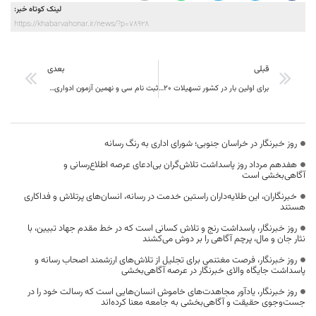
لینک کوتاه خبر:
https://khabarvahonar.ir/news/?p=78928
قبلی
بعدی
برای اولین بار در کشور تسهیلات ۲۰ میلیون تومانی برای خرید صنایع دستی در خراسان جنوبی
ثبت نام سی و نهمین آزمون ادواری استانداردهای مهارتی بخش فرهنگ و هنر آغاز شد
روز خبرنگار در خراسان جنوبی؛ شورای اداری به رنگ رسانه
هفدهم مرداد روز پاسداشت تلاش‌گران بی‌ادعای عرصه اطلاع‌رسانی و
آگاهی‌بخشی است
خبرنگاران، این طلایه‌داران راستین خدمت در رسانه، انسان‌های پرتلاش و فداکاری
هستند
روز خبرنگار، پاسداشت رنج و تلاش کسانی است که در خط مقدم جهاد تبیین، با
نثار جان و مال، پرچم آگاهی را بر دوش می‌کشند
روز خبرنگار، فرصت مغتنمی برای تجلیل از تلاش‌های ارزشمند اصحاب رسانه و
پاسداشت جایگاه والای خبرنگار در عرصه آگاهی‌بخشی
روز خبرنگار، یادآور مجاهدت‌های خاموش انسان‌هایی است که رسالت خود را در
جست‌وجوی حقیقت و آگاهی‌بخشی به جامعه معنا کرده‌اند