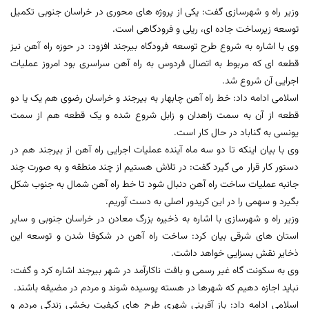
وزیر راه و شهرسازی گفت: یکی از پروژه های محوری در خراسان جنوبی تکمیل
توسعه زیرساخت جاده ای، ریلی و فرودگاهی است.
وی با اشاره به شروع طرح توسعه فرودگاه بیرجند افزود: در حوزه راه آهن نیز
قطعه ای که مربوط به اتصال فردوس به راه آهن سراسری بود امروز عملیات
اجرایی آن شروع شد.
اسلامی ادامه داد: خط راه آهن چابهار به بیرجند و خراسان رضوی هم یک یا دو
قطعه از آن به سمت زاهدان و زابل شروع شده و یک قطعه هم از سمت
یونسی به گناباد در حال کار است.
وی با بیان اینکه تا دو سه ماه آینده عملیات اجرایی راه آهن از بیرجند هم در
دستور کار قرار می گیرد گفت: در تلاش هستیم از چند منطقه و به صورت چند
جانبه عملیات ساخت راه آهن دنبال شود تا خط راه آهن شمال به جنوب شکل
بگیرد و سهمی را در این کریدور اصلی به دست آوریم.
وزیر راه و شهرسازی با اشاره به ذخیره بزرگ معادن در خراسان جنوبی و سایر
استان های شرقی بیان کرد: ساخت راه آهن در شکوفا شدن و توسعه این
ذخایر نقش بسزایی خواهد داشت.
وی به سکونت گاه غیر رسمی و بافت ناکارآمد در شهر بیرجند اشاره کرد و گفت:
نباید اجازه دهیم که شهرها در هسته پوسیده شوند و مردم در مضیقه باشند.
اسلامی ادامه داد: باز آفرینی شهری طرح های کیفیت بخشی زندگی مردم و