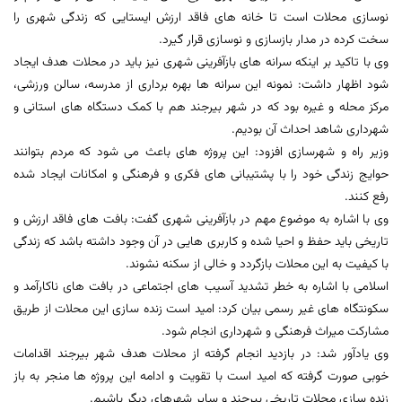
نوسازی محلات است تا خانه های فاقد ارزش ایستایی که زندگی شهری را
سخت کرده در مدار بازسازی و نوسازی قرار گیرد.
وی با تاکید بر اینکه سرانه های بازآفرینی شهری نیز باید در محلات هدف ایجاد
شود اظهار داشت: نمونه این سرانه ها بهره برداری از مدرسه، سالن ورزشی،
مرکز محله و غیره بود که در شهر بیرجند هم با کمک دستگاه های استانی و
شهرداری شاهد احداث آن بودیم.
وزیر راه و شهرسازی افزود: این پروژه های باعث می شود که مردم بتوانند
حوایج زندگی خود را با پشتیبانی های فکری و فرهنگی و امکانات ایجاد شده
رفع کنند.
وی با اشاره به موضوع مهم در بازآفرینی شهری گفت: بافت های فاقد ارزش و
تاریخی باید حفظ و احیا شده و کاربری هایی در آن وجود داشته باشد که زندگی
با کیفیت به این محلات بازگردد و خالی از سکنه نشوند.
اسلامی با اشاره به خطر تشدید آسیب های اجتماعی در بافت های ناکارآمد و
سکونتگاه های غیر رسمی بیان کرد: امید است زنده سازی این محلات از طریق
مشارکت میراث فرهنگی و شهرداری انجام شود.
وی یادآور شد: در بازدید انجام گرفته از محلات هدف شهر بیرجند اقدامات
خوبی صورت گرفته که امید است با تقویت و ادامه این پروژه ها منجر به باز
زنده سازی محلات تاریخی بیرجند و سایر شهرهای دیگر باشیم.