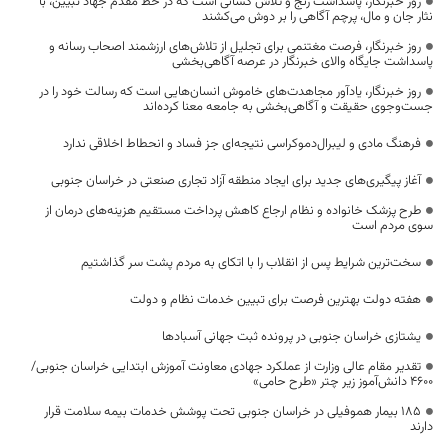
روز خبرنگار، پاسداشت رنج و تلاش کسانی است که در خط مقدم جهاد تبیین، با
نثار جان و مال، پرچم آگاهی را بر دوش می‌کشند
روز خبرنگار، فرصت مغتنمی برای تجلیل از تلاش‌های ارزشمند اصحاب رسانه و
پاسداشت جایگاه والای خبرنگار در عرصه آگاهی‌بخشی
روز خبرنگار، یادآور مجاهدت‌های خاموش انسان‌هایی است که رسالت خود را در
جست‌وجوی حقیقت و آگاهی‌بخشی به جامعه معنا کرده‌اند
فرهنگ مادی و لیبرال‌دموکراسی نتیجه‌ای جز فساد و انحطاط اخلاقی ندارد
آغاز پیگیری‌های جدید برای ایجاد منطقه آزاد تجاری صنعتی در خراسان جنوبی
طرح پزشک خانواده و نظام ارجاع کاهش پرداخت مستقیم هزینه‌های درمان از
سوی مردم است
سخت‌ترین شرایط پس از انقلاب را با اتکای به مردم پشت سر گذاشتیم
هفته دولت بهترین فرصت برای تبیین خدمات نظام و دولت
یشتازی خراسان جنوبی در پرونده ثبت جهانی آسبادها
تقدیر مقام عالی وزارت از عملکرد جهادی معاونت آموزش ابتدایی خراسان جنوبی/
۴۶۰۰ دانش‌آموز زیر چتر «طرح حامی»
۱۸۵ بیمار هموفیلی در خراسان جنوبی تحت پوشش خدمات بیمه سلامت قرار
دارند