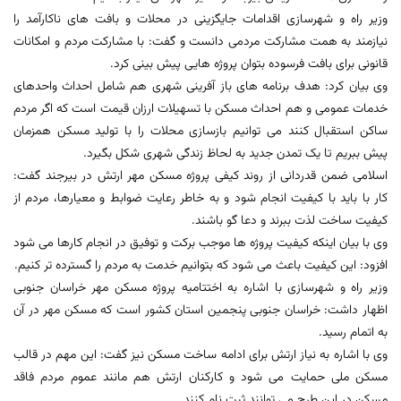
وزیر راه و شهرسازی اقدامات جایگزینی در محلات و بافت های ناکارآمد را
نیازمند به همت مشارکت مردمی دانست و گفت: با مشارکت مردم و امکانات
قانونی برای بافت فرسوده بتوان پروژه هایی پیش بینی کرد.
وی بیان کرد: هدف برنامه های باز آفرینی شهری هم شامل احداث واحدهای
خدمات عمومی و هم احداث مسکن با تسهیلات ارزان قیمت است که اگر مردم
ساکن استقبال کنند می توانیم بازسازی محلات را با تولید مسکن همزمان
پیش ببریم تا یک تمدن جدید به لحاظ زندگی شهری شکل بگیرد.
اسلامی ضمن قدردانی از روند کیفی پروژه مسکن مهر ارتش در بیرجند گفت:
کار با باید با کیفیت انجام شود و به خاطر رعایت ضوابط و معیارها، مردم از
کیفیت ساخت لذت ببرند و دعا گو باشند.
وی با بیان اینکه کیفیت پروژه ها موجب برکت و توفیق در انجام کارها می شود
افزود: این کیفیت باعث می شود که بتوانیم خدمت به مردم را گسترده تر کنیم.
وزیر راه و شهرسازی با اشاره به اختتامیه پروژه مسکن مهر خراسان جنوبی
اظهار داشت: خراسان جنوبی پنجمین استان کشور است که مسکن مهر در آن
به اتمام رسید.
وی با اشاره به نیاز ارتش برای ادامه ساخت مسکن نیز گفت: این مهم در قالب
مسکن ملی حمایت می شود و کارکنان ارتش هم مانند عموم مردم فاقد
مسکن در این طرح می توانند ثبت نام کنند.