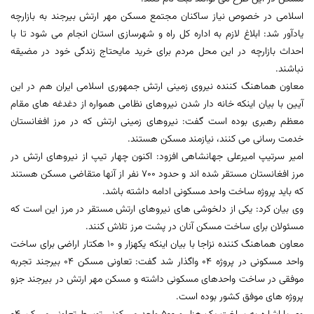
اسلامی در خصوص نیاز ساکنان مجتمع مسکن مهر ارتش بیرجند به بازارچه
یادآور شد: ابلاغ لازم به اداره کل راه و شهرسازی استان انجام می شود تا با
احداث بازارچه در این محل مردم برای خرید مایحتاج زندگی خود در مضیقه
نباشند.
معاون هماهنگ کننده نیروی زمینی ارتش جمهوری اسلامی ایران هم در این
آیین با بیان اینکه خانه دار شدن نیروهای نظامی همواره از دغدغه های مقام
معظم رهبری بوده است گفت: نیروهای زمینی ارتش که در مرز افغانستان
خدمت رسانی می کنند، نیازمند مسکن هستند.
امیر سرتیپ امیرعلی جهانشاهی افزود: اکنون چهار تیپ از نیروهای ارتش در
مرز افغانستان مستقر شده اند و حدود 700 نفر از آنها متقاضی مسکن هستند
که باید پروژه ساخت واحد مسکونی ادامه داشته باشد.
وی بیان کرد: یکی از دلخوشی های نیروهای ارتش مستقر در مرز این است که
مسئولان برای ساخت مسکن آنان در پشت مرز تلاش کنند.
معاون هماهنگ کننده نزاجا با بیان اینکه یکهزار و 10 هکتار اراضی برای ساخت
واحد مسکونی در پروژه 04 واگذار شد گفت: تعاونی مسکن 04 بیرجند تجربه
موفقی در ساخت واحدهای مسکونی داشته و مسکن مهر ارتش در بیرجند جزو
پروژه های موفق کشور بوده است.