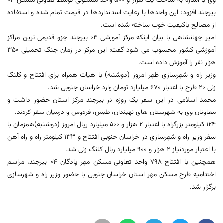
وی با اشاره به ساخت یک هزار و 500 واحد مسکونی توسط تعاونی مسکن 04
بیرجند افزود: این واحدها با رعایت استانداردها در قیمت تمام شده و استفاده
از مصالح باکیفیت خوب ساخته شده است.
امیر جهانشاهی با بیان اینکه مرکز آموزشی 04 بیرجند جزو قدیمی ترین مراکز
آموزشی کشور محسوب می شود گفت: این مرکز در زمان جنگ تحمیلی 350
هزار نفر را آموزش داده است.
وزیر راه و شهرسازی ظهر امروز (دوشنبه) با هیات همراه برای افتتاح و کلنگ
زنی 20 طرح با اعتبار 670 میلیارد تومان وارد خراسان جنوبی شد.
محمد اسلامی در این سفر یک روزه در بیرجند مرکز استان حضور داشت و
معاونان وی به شهرستان های نهبندان، طبس، فردوس و درمیان سفر کردند.
124 کیلومتر بزرگراه با اعتبار 2 هزار و 500 میلیارد ریال امروز (دوشنبه)همزمان با
سفر وزیر راه و شهرسازی در خراسان جنوبی افتتاح و 133 کیلومتر راه و راه آهن
با اعتبار موردنیاز 2 هزار و 900 میلیارد ریال کلنگ زنی شد.
همچنین با افتتاح 798 واحد تعاونی مسکن مهر پادگان 04 بیرجند، مراسم
اختتامیه طرح مسکن مهر استان خراسان جنوبی با حضور وزیر راه و شهرسازی
برگزار شد.