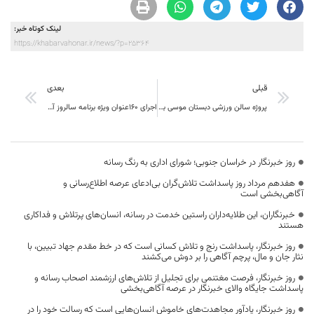
لینک کوتاه خبر:
https://khabarvahonar.ir/news/?p=25364
قبلی
بعدی
پروژه سالن ورزشی دبستان موسی بن جعفر بیرجند افتتاح شد
اجرای ۱۶۰عنوان ویژه برنامه سالروز آزاد سازی خرمشهر درخراسان جنوبی
روز خبرنگار در خراسان جنوبی؛ شورای اداری به رنگ رسانه
هفدهم مرداد روز پاسداشت تلاش‌گران بی‌ادعای عرصه اطلاع‌رسانی و
آگاهی‌بخشی است
خبرنگاران، این طلایه‌داران راستین خدمت در رسانه، انسان‌های پرتلاش و فداکاری
هستند
روز خبرنگار، پاسداشت رنج و تلاش کسانی است که در خط مقدم جهاد تبیین، با
نثار جان و مال، پرچم آگاهی را بر دوش می‌کشند
روز خبرنگار، فرصت مغتنمی برای تجلیل از تلاش‌های ارزشمند اصحاب رسانه و
پاسداشت جایگاه والای خبرنگار در عرصه آگاهی‌بخشی
روز خبرنگار، یادآور مجاهدت‌های خاموش انسان‌هایی است که رسالت خود را در