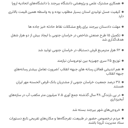
همکاری مشترک علمی و پژوهشی دانشگاه بیرجند با دانشگاه‌های اتحادیه اروپا
کیفیت عسل تولیدی استان بسیار مطلوب بوده و به واسطه همین قیمت بالاتری
دارد
مهلت دادستان بیرجند برای رفع مشکلات نقاط حادثه خیز جاده ها
تکمیل ۱۵ طرح صنعتی شاخص در خراسان جنوبی با ایجاد بیش از دو هزار شغل
هدف‌گذاری شد
۶۲ هزار مترمربع فرش دستباف در خراسان جنوبی تولید شد
توزیع ۲۵ سری جهیزیه بین نوعروسان نیازمند
هم اندیشی فعالان رسانه های جبهه انقلاب /ضرورت تعامل بیشتر رسانه‌های
جبهه انقلاب
۳۸ درصد جمعیت خراسان جنوبی از مشتریان بانک قرض الحسنه مهر ایران
هستند
در پی بارندگی 48 سال گذشته جمع آوری ۷.۵ میلیون متر مکعب آب در سازه‌های
آبخیزداری
خروجی‌های شهر بیرجند بسته شد
مردم درخصوص حضور در طبیعت، تفرجگاه‌ها و مکان‌های تفریحی تابع دستورات
ستاد مدیریت کرونا باشند