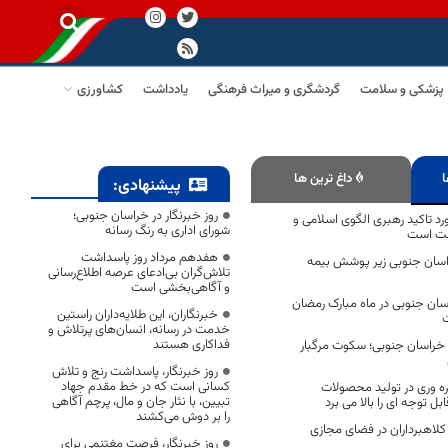
پزشکی و سلامت
گردشگری و میراث فرهنگی
یادداشت
کشاورزی
ا
داغ ترین ها
پیشنهادی:
روز خبرنگار در خراسان جنوبی؛
د تاکید رهبری الگوی اسلامی و
شورای اداری به رنگ رسانه
رفت است
هفدهم مرداد روز پاسداشت
 خراسان جنوبی زیر پوشش بیمه
تلاش‌گران بی‌ادعای عرصه اطلاع‌رسانی
و آگاهی‌بخشی است
ان جنوبی در ماه مبارک رمضان
خبرنگاران، این طلایه‌داران راستین
خدمت در رسانه، انسان‌های پرتلاش و
فداکاری هستند
 خراسان جنوبی؛ سکوت مرگبار
روز خبرنگار، پاسداشت رنج و تلاش
کسانی است که در خط مقدم جهاد
ه وری در تولید محصولات
تبیین، با نثار جان و مال، پرچم آگاهی
ابل توجه ای را بالا می برد
را بر دوش می‌کشند
لاهبرداران در فضای مجازی
روز خبرنگار، فرصت مغتنمی برای