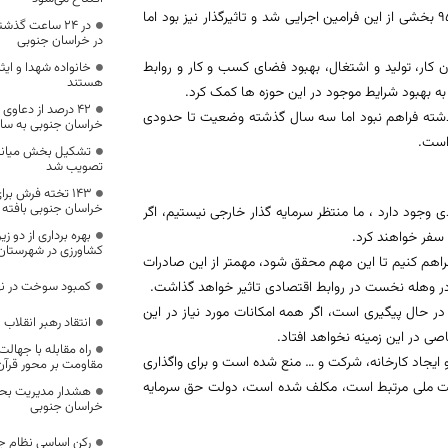
بخش های مربوط به قانون گذاری، رفع موانع تولید و … را تصویب کرد که سال 95 بخشی از این فرامین اجرایی شد و تاثیرگذار نیز بود اما
در خراسان جنوبی
ن کار، تولید و اشتغال، بهبود فضای کسب و کار و روابط
خانواده شهدا و ایثا
هستند
به بهبود شرایط موجود در این حوزه ها کمک کرد.
۴۲ درصد از دعاوی
گذشته فراهم نبود اما سه سال گذشته وضعیت تا حدودی
خراسان جنوبی به س
 است.
تشکیل بخش میاند
تصویب شد
۱۴۳ تخته فرش بر
خراسان جنوبی بافته
ی وجود دارد ، ما منتظر سرمایه گذار خارجی نیستیم، اگر
بهره برداری از دو
 سفر خواهند کرد.
کشاورزی در شهرستان
 فراهم کنیم تا این مهم محقق شود، مهمتر از این صادرات
در وهله نخست در روابط اقتصادی تاثیر خواهد گذاشت.
کمبود سوخت در نه
در حال پیگیری است، اگر همه امکانات مورد نیاز در این
انتقاد رهبر انقلاب
صی در این زمینه نخواهد افتاد.
راه مقابله با جهالت‌
 اساسی از سرمایه گذاری و ایجاد کارخانه، شرکت و … منع شده است و برای واگذاری
مقاومت بر محور قرآ
نیت ملی مرتبط است، مکلف شده است، دولت حق سرمایه
هشدار مدیریت بحرا
خراسان جنوبی
رکن اساسی نظام ج