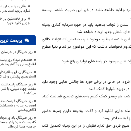
وقتی مرد میدان ع
 باید جاذبه داشته باشد در غیر این صورت شاهد توسعه
ندارد،بازدید استاندا
برای نخستین بار خ
جوبی کلید خورد
ت استان را نجات بدهیم باید در حوزه سرمایه گذاری زمینه
های شغلی جدید ایجاد خواهد شد.
دی با نقطه مطلوب وجود دارد، صنایعی که نتوانند کالای
پربحث ترین 
 تداوم نخواهند داشت که این موضوع در تمام دنیا مطرح
روز خبرنگار در خراسان 
هفدهم مرداد روز پاسد
اد های موجود در واحدهای تولیدی رفع شود.
اطلاع‌رسانی و آگاهی‌بخش
خبرنگاران، این طلایه‌د
انسان‌های پرتلاش و فداک
افزود: در حالی در برخی حوزه ها چالش هایی وجود دارد
روز خبرنگار، پاسداشت
د در بهبود شرایط کمک کنند.
مقدم جهاد تبیین، با نثار
می‌کشند
هار کرد: برخی مشکلات واحدهای تولیدی در 6 ماهه دوم سال 95 رفع شد، هر چقدر کمک کنیم واحدهای تولیدی فعالیت کنند
روز خبرنگار، فرصت مغت
اصحاب رسانه و پاسداشت ج
آگاهی‌بخشی
ی انتخابات شوراها و ریاست جمهوری در 29 اردیبهشت ماه جاری اشاره کرد و گفت: وظیفه داریم زمینه حضور
روز خبرنگار، یادآور 
ا به حداکثر برسد.
که رسالت خود را در جس
و هیچ فردی حق ندارد نظرش را در این زمینه تحمیل کند،
جامعه معنا کرده‌اند