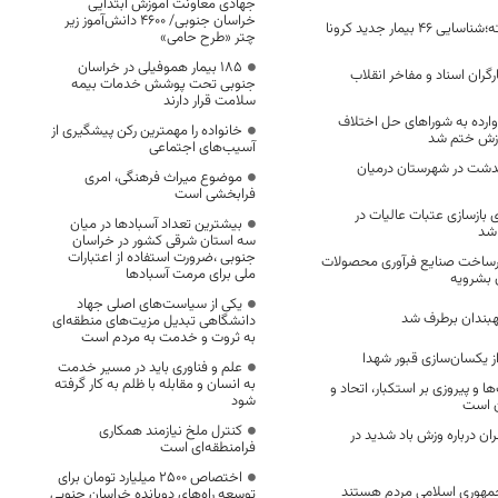
جهادی معاونت آموزش ابتدایی
خراسان جنوبی/ ۴۶۰۰ دانش‌آموز زیر
در 24 ساعت گذشته؛شناسایی 46 بیمار جدید کرونا
چتر «طرح حامی»
۱۸۵ بیمار هموفیلی در خراسان
رگران اسناد و مفاخر انقلاب
جنوبی تحت پوشش خدمات بیمه
سلامت قرار دارند
 وارده به شورا‌های حل اختلاف
خانواده را مهمترین رکن پیشگیری از
ازش ختم شد
آسیب‌های اجتماعی
شت در شهرستان درمیان
موضوع میراث فرهنگی، امری
فرابخشی است
ای بازسازی عتبات عالیات در
بیشترین تعداد آسبادها در میان
 شد
سه استان شرقی کشور در خراسان
جنوبی ،ضرورت استفاده از اعتبارات
 زیرساخت صنایع فرآوری محصولات
ملی برای مرمت آسبادها
 بشرویه
یکی از سیاست‌های اصلی جهاد
بندان برطرف شد
دانشگاهی تبدیل مزیت‌های منطقه‌ای
به ثروت و خدمت به مردم است
 از یکسان‌سازی قبور شهدا
علم و فناوری باید در مسیر خدمت
به انسان و مقابله با ظلم به کار گرفته
ها و پیروزی بر استکبار، اتحاد و
شود
ن است
کنترل ملخ نیازمند همکاری
ن درباره وزش باد شدید در
فرامنطقه‌ای است
اختصاص 2500 میلیارد تومان برای
مهوری اسلامی مردم هستند
توسعه راه‌های دوبانده خراسان جنوبی