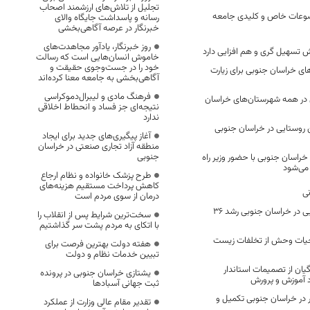
تجلیل از تلاش‌های ارزشمند اصحاب
وضوعات خاص و کلیدی جامعه
رسانه و پاسداشت جایگاه والای
خبرنگار در عرصه آگاهی‌بخشی
روز خبرنگار، یادآور مجاهدت‌های
 تسهیل گری و هم افزایی دارد
خاموش انسان‌هایی است که رسالت
خود را در جست‌وجوی حقیقت و
ی خراسان جنوبی برای زیارت
آگاهی‌بخشی به جامعه معنا کرده‌اند
فرهنگ مادی و لیبرال‌دموکراسی
 در همه شهرستان‌های خراسان
نتیجه‌ای جز فساد و انحطاط اخلاقی
ندارد
 روستایی در خراسان جنوبی
آغاز پیگیری‌های جدید برای ایجاد
منطقه آزاد تجاری صنعتی در خراسان
جنوبی
 خراسان جنوبی با حضور وزیر راه
می‌شود
طرح پزشک خانواده و نظام ارجاع
کاهش پرداخت مستقیم هزینه‌های
ی
درمان از سوی مردم است
اعتبارات تملک دارایی در خراسان جنوبی رشد ۳۶
سخت‌ترین شرایط پس از انقلاب را
با اتکای به مردم پشت سر گذاشتیم
 حیات وحش از تخلفات زیست
هفته دولت بهترین فرصت برای
تبیین خدمات نظام و دولت
ان از تصمیمات استاندار
یشتازی خراسان جنوبی در پرونده
د آموزش و پرورش
ثبت جهانی آسبادها
 در خراسان جنوبی تکمیل و
تقدیر مقام عالی وزارت از عملکرد