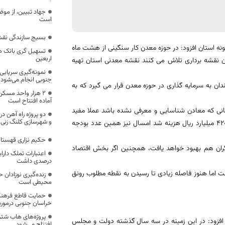
جهاد تبیین، از م
است
بسیج سازندگی نقش
مونه استان افزود: در حوزه معدن کار سنگینی از هشت ماه
تسهیل گری بانک ها
اربعین
 نقشه برداری تلاش می کنند نقشه معدنی استان تهیه
نمونه‌گیری سرپایی
جنوبی انجام می‌شود
ندان به سرمایه گذاری در حوزه معدن قرار می گیرد که به
۲ هزار واحد مسکن
آماده افتتاح است
مانی که معادن شناسایی و معرفی نشده باشد عملا مفید
دو پروژه راه آهن در
و شهرسازی کلنگ زنی 
نخواهد بود، سال گذشته در اجرای طرح نقشه برداری از معادن استان بیش از 420 میلیارد ریال هزینه شد امسال نیز همین عدد بودجه
حکیم نزاری قهستان
ارگران هم بهبود خواهد یافت، همچنین اگر بخش اقتصاد
درصدی داشت
ست اما هنوز فاصله زیادی تا رسیدن به نقطه مطلوب رونق
زنده‌گیری نوزادان
محیطی است
حمایت قاطع فرهنگی
خراسان جنوبی درمور
پروژه‌های هاب شتر
، افزود: در این زمینه در سه سال گذشته دولت و مجلس
افتتاح می‌شود