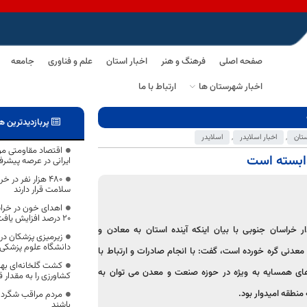
صفحه اصلی
فرهنگ و هنر
اخبار استان
علم و فناوری
جامعه
اخبار شهرستان ها
ارتباط با ما
پربازدیدترین ه
ستان
,
اخبار اسلایدر
,
اسلایدر
اقتصاد مقاومتی مور
وابسته است
ایرانی در عرصه پیش
۴۸۰ هزار نفر در
سلامت قرار دارند
اهدای خون در خراس
۲۰ درصد افزایش یافت
ار خراسان جنوبی با بیان اینکه آینده استان به معادن و
زیرمیزی پزشکان در
دانشگاه علوم پزشکی
معدنی گره خورده است، گفت: با انجام صادرات و ارتباط با
کشت گلخانه‌ای بهر
ی همسایه به ویژه در حوزه صنعت و معدن می توان به
کشاورزی را به مقدار ق
منطقه امیدوار بود.
مردم مراقب شگرد ک
باشند