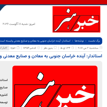
امروز: شنبه 8 آگوست 2026
برگ نخست
نوشته‌ها
استاندار: آینده خراسان جنوبی به معادن و صنایع معدنی وابسته است
حوزه:
اخبار ا
سه‌شنبه 2 می 2017
1:34 ق.ظ
بدون نظر
کدخبر:11354
استاندار: آینده خراسان جنوبی به معادن و صنایع معدنی 
استاند
صنایع 
کشورها
توسعه 