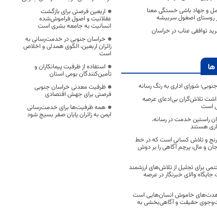
مل و جهاد باشی خستگی معنا
اربعین فرصتی برای بازگشت
ر از روستای اصغول سربیشه
عقلانیت و اصول فراموش‌شده
انسانیت به جامعه بشری است
رید توافقی عناب در خراسان
خراسان جنوبی در خدمت‌رسانی به
زائران اربعین، الگوی همدلی و اخلاص
است
ها
استفاده از ظرفیت پیمانکاران و
تأمین‌کنندگان بومی استان
جنوبی؛ شورای اداری به رنگ رسانه
ظرفیت معدنی خراسان جنوبی
فرصتی برای جهش اقتصادی
اشت تلاش‌گران بی‌ادعای عرصه
ی است
همه ظرفیت‌ها برای خدمت‌رسانی
ایمن به زائران پایان صفر بسیج شود
اران راستین خدمت در رسانه،
اری هستند
 رنج و تلاش کسانی است که در خط
 جان و مال، پرچم آگاهی را بر دوش
نمی برای تجلیل از تلاش‌های ارزشمند
ایگاه والای خبرنگار در عرصه
مجاهدت‌های خاموش انسان‌هایی است
ت‌وجوی حقیقت و آگاهی‌بخشی به