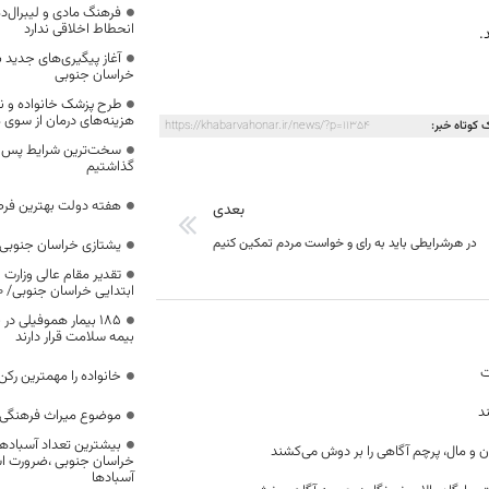
فرهنگ مادی و لیبرال‌د
انحطاط اخلاقی ندارد
آغاز پیگیری‌های جدید ب
خراسان جنوبی
طرح پزشک خانواده و 
هزینه‌های درمان از سوی
 کوتاه خبر:
https://khabarvahonar.ir/news/?p=11354
سخت‌ترین شرایط پس از 
گذاشتیم
هفته دولت بهترین فرص
بعدی
در هرشرایطی باید به رای و خواست مردم تمکین کنیم
یشتازی خراسان جنوبی د
تقدیر مقام عالی وزارت
ابتدایی خراسان جنوبی/ ۴۶۰۰ دانش‌آموز زیر چتر «طرح حامی»
۱۸۵ بیمار هموفیلی
بیمه سلامت قرار دارند
ت
خانواده را مهمترین رک
د
موضوع میراث فرهنگی،
بیشترین تعداد آسبادها
ن و مال، پرچم آگاهی را بر دوش می‌کشند
خراسان جنوبی ،ضرورت است
آسبادها