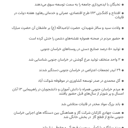
نخبگان با ایده‌پردازی جامعه را به سمت توسعه سوق می‌دهند
افتتاح و کلنگ‌زنی 163 طرح اقتصادی، عمرانی و خدماتی رهاورد هفته دولت در
قاینات
ولادت سید و سالار شهیدان، حضرت اباعبدالله (ع) بر عاشقان آن حضرت مبارک
حضور مردم در صحنه همواره نقشه‌های دشمن را خنثی کرده است
تولید ۵۰ درصد صنایع دستی در روستاهای خراسان جنوبی
۲ واحد متخلف تولید مرغ گوشتی در خراسان جنوبی شناسایی شد
۲۹ لیدر تجمعات اعتراضی در خراسان جنوبی دستگیر شدند
گل محمدی در صدر توسعه کشاورزی در موقوفه شوکت آباد
مردم خراسان جنوبی همراه با دانش آموزان و دانشجویان در راهپیمایی ۱۳ آبان
امسال و پر شورتر از سال‌های قبل حضور یافتند
باند بزرگ مواد مخدر در قاینات متلاشی شد
همت جهادی کارکنان شرکت گاز و هماهنگی بین دستگاه های اجرایی خراسان
جنوبی مانع از قطع گاز در بخش خانگی شد
سند سازگاری با کم‌آبی پیوست فرهنگی و حقوقی نیاز دارد