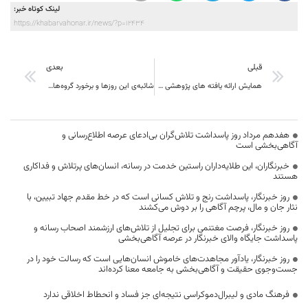
لینک کوتاه خبر:
https://khabarvahonar.ir/news/?p=12434
قبلی
بعدی
همایش ارائه یافته های پژوهشی منطقه 5 کشور به میزبانی خراسان جنوبی شنبه 25 شهریور ماه
شائبه‌ی این روزها و برخورد گروه‌های رادیکال
هفدهم مرداد روز پاسداشت تلاش‌گران بی‌ادعای عرصه اطلاع‌رسانی و
آگاهی‌بخشی است
خبرنگاران، این طلایه‌داران راستین خدمت در رسانه، انسان‌های پرتلاش و فداکاری
هستند
روز خبرنگار، پاسداشت رنج و تلاش کسانی است که در خط مقدم جهاد تبیین، با
نثار جان و مال، پرچم آگاهی را بر دوش می‌کشند
روز خبرنگار، فرصت مغتنمی برای تجلیل از تلاش‌های ارزشمند اصحاب رسانه و
پاسداشت جایگاه والای خبرنگار در عرصه آگاهی‌بخشی
روز خبرنگار، یادآور مجاهدت‌های خاموش انسان‌هایی است که رسالت خود را در
جست‌وجوی حقیقت و آگاهی‌بخشی به جامعه معنا کرده‌اند
فرهنگ مادی و لیبرال‌دموکراسی نتیجه‌ای جز فساد و انحطاط اخلاقی ندارد