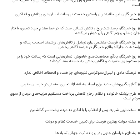
هفدهم مرداد روز پاسداشت تلاش‌گران بی‌ادعای عرصه اطلاع‌رسانی و آگاهی‌بخشی
است
خبرنگاران، این طلایه‌داران راستین خدمت در رسانه، انسان‌های پرتلاش و فداکاری
هستند
روز خبرنگار، پاسداشت رنج و تلاش کسانی است که در خط مقدم جهاد تبیین، با نثار
جان و مال، پرچم آگاهی را بر دوش می‌کشند
روز خبرنگار، فرصت مغتنمی برای تجلیل از تلاش‌های ارزشمند اصحاب رسانه و
پاسداشت جایگاه والای خبرنگار در عرصه آگاهی‌بخشی
روز خبرنگار، یادآور مجاهدت‌های خاموش انسان‌هایی است که رسالت خود را در
جست‌وجوی حقیقت و آگاهی‌بخشی به جامعه معنا کرده‌اند
فرهنگ مادی و لیبرال‌دموکراسی نتیجه‌ای جز فساد و انحطاط اخلاقی ندارد
آغاز پیگیری‌های جدید برای ایجاد منطقه آزاد تجاری صنعتی در خراسان جنوبی
طرح پزشک خانواده و نظام ارجاع کاهش پرداخت مستقیم هزینه‌های درمان از سوی
مردم است
سخت‌ترین شرایط پس از انقلاب را با اتکای به مردم پشت سر گذاشتیم
هفته دولت بهترین فرصت برای تبیین خدمات نظام و دولت
یشتازی خراسان جنوبی در پرونده ثبت جهانی آسبادها