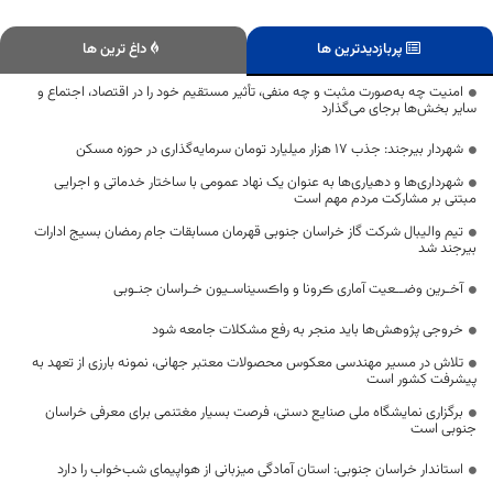
پربازدیدترین ها
داغ ترین ها
امنیت چه به‌صورت مثبت و چه منفی، تأثیر مستقیم خود را در اقتصاد، اجتماع و
سایر بخش‌ها برجای می‌گذارد
شهردار بیرجند: جذب ۱۷ هزار میلیارد تومان سرمایه‌گذاری در حوزه مسکن
شهرداری‌ها و دهیاری‌ها به عنوان یک نهاد عمومی با ساختار خدماتی و اجرایی
مبتنی بر مشارکت مردم مهم است
تیم والیبال شرکت گاز خراسان جنوبی قهرمان مسابقات جام رمضان بسیج ادارات
بیرجند شد
آخـرین وضــعیت آماری ڪرونا و واڪسیناسـیون خـراسان جنـوبی
خروجی پژوهش‌ها باید منجر به رفع مشکلات جامعه شود
تلاش در مسیر مهندسی معکوس محصولات معتبر جهانی، نمونه بارزی از تعهد به
پیشرفت کشور است
برگزاری نمایشگاه ملی صنایع دستی، فرصت بسیار مغتنمی برای معرفی خراسان
جنوبی است
استاندار خراسان جنوبی: استان آمادگی میزبانی از هواپیمای شب‌خواب را دارد