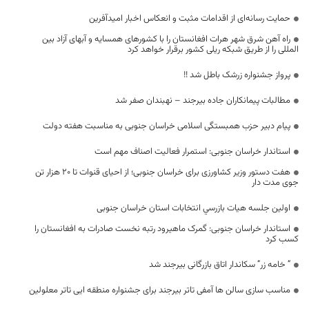
حمایت رسانه‌ای از اقدامات مثبت و انعکاس اخبار امیدآفرین
راه آهن شرق شهر هرات افغانستان را با کشورهای همسایه و آبهای آزاد بین
المللی را از طریق شبکه ریلی کشور برقرار خواهد کرد
پرواز جشنواره زرشک باطل شد !!
مطالبات پیمانکاران جاده بیرجند – نهبندان صفر شد
پیام دبیر حزب همبستگی اسلامی خراسان جنوبی به مناسبت هفته دولت
استاندار خراسان جنوبی: استمرار فعالیت اصناف مهم است
هفت دستور وزیر کشاورزی برای خراسان جنوبی؛ از احیای قنوات تا ۲۰ هزار تن
جوی مدت دار
اولين جلسه هيات بازرسي انتخابات استان خراسان جنوبی
استاندار خراسان جنوبی: گمرک ماهیرود رتبه نخست صادرات به افغانستان را
کسب کرد
” خامه زر” سکاندار اتاق بازرگانی بیرجند شد
مناسب سازی سالن ها آمفی تاتر بیرجند برای جشنواره منطقه ایی تاتر معلولین