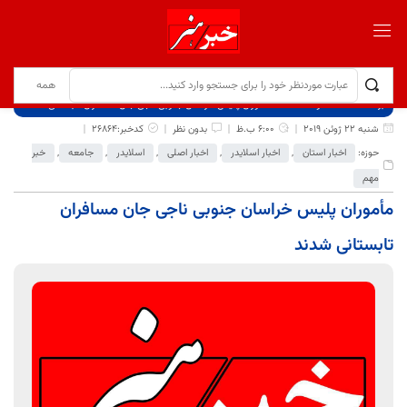
برگ نخست
نوشته‌ها
️مأموران پلیس خراسان جنوبی ناجی جان مسافران تابستانی شدند
شنبه 22 ژوئن 2019
6:00 ب.ظ
بدون نظر
کدخبر:26864
حوزه:
اخبار استان
,
اخبار اسلایدر
,
اخبار اصلی
,
اسلایدر
,
جامعه
,
خبر
مهم
️مأموران پلیس خراسان جنوبی ناجی جان مسافران
تابستانی شدند