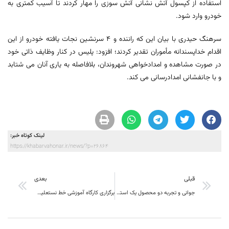
استفاده از کپسول آتش نشانی آتش سوزی را مهار کردند تا آسیب کمتری به
خودرو وارد شود.
سرهنگ حیدری با بیان این که راننده و 4 سرنشین نجات یافته خودرو از این
اقدام خداپسندانه مأموران تقدیر کردند؛ افزود: پلیس در کنار وظایف ذاتی خود
در صورت مشاهده و امدادخواهی شهروندان، بلافاصله به یاری آنان می شتابد
و با جانفشانی امدادرسانی می کند.
لینک کوتاه خبر:
https://khabarvahonar.ir/news/?p=26864
قبلی
بعدی
جوانی و تجربه دو محصول یک استراتژی
برگزاری کارگاه آموزشی خط نستعلیق در بیرجند