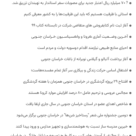
? ۷۰ میلیارد ریال اعتبار جدید برای مصوبات سفر استاندار به نهبندان تزریق شد.
استانی با ظرفیت هستیم که باید این ظرفیت‌ها را به کشور معرفی کنیم
آغاز ثبت نام کتابفروشی های متقاضی شرکت در تابستانه کتاب 99
آخـرین وضــعیت آماری ڪرونا و واڪسیناسـیون خـراسان جنـوبی
احیای منابع طبیعی نیازمند اقدام دوسویه دولت و مردم است
آغاز برداشت آلبالو و گیلاس نوبرانه از باغات خراسان جنوبی
اشتغال اساس حرکت ‏زندگی و بیکاری سر آغاز تمام مفسده‌هاست؛
افتتاح ۲۹ پروژه گردشگری در خراسان جنوبی همزمان با هفته گردشگری
مجالس عروسی و ترحیم عامل ۸۰ درصد افزایش موارد کرونا هستند
شاخص اهدای عضو در استان خراسان جنوبی در سال جاری ارتقا یافت
دومین جشنواره ملی شعر “رستاخیز شن‌ها” در خراسان جنوبی برگزار می‌شود
خیرین مدرسه ساز نسبت به هوشمندسازی و تجهیز مدارس و ورود پیدا کنند
بیش از ۹۰۰ نفر از آموزش‌های کسب و کار طرح توسعه مشاغل خانگی در خراسان