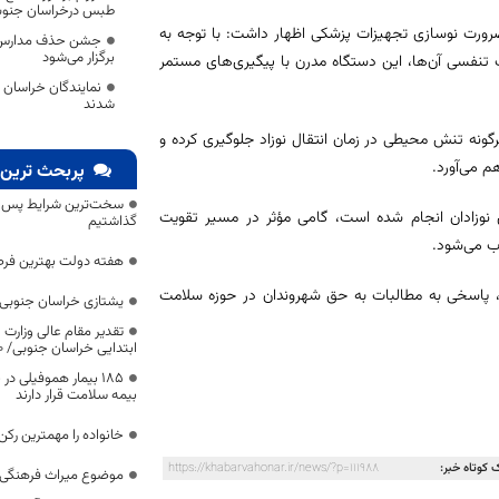
طبس درخراسان جنوب
ورت نوسازی تجهیزات پزشکی اظهار داشت: با توجه به
جشن حذف مدارس ک
برگزار می‌شود
 تنفسی آن‌ها، این دستگاه مدرن با پیگیری‌های مستمر
نمایندگان خراسان
شدند
هرگونه تنش محیطی در زمان انتقال نوزاد جلوگیری کرده و
هم می‌آورد.
پربحث ترین 
سخت‌ترین شرایط پس از 
وزادان انجام شده است، گامی مؤثر در مسیر تقویت
گذاشتیم
 می‌شود.
هفته دولت بهترین فرص
ان، پاسخی به مطالبات به حق شهروندان در حوزه سلامت
یشتازی خراسان جنوبی د
تقدیر مقام عالی وزارت
ابتدایی خراسان جنوبی/ ۴۶۰۰ دانش‌آموز زیر چتر «طرح حامی»
۱۸۵ بیمار هموفیلی
بیمه سلامت قرار دارند
خانواده را مهمترین رک
 کوتاه خبر:
https://khabarvahonar.ir/news/?p=111988
موضوع میراث فرهنگی،