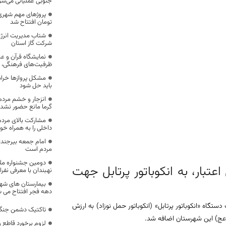
جنوبی عملیاتی می‌شو
تومان افتتاح شد
شتاب مدیریت انرژ
شرکت گاز استان
نمایشگاه‌ قرآن و ع
ظرفیت‌های فرهنگی، ه
مشکل پروازها خراس
باید حل شود
انزجار و خشم مردم
گرما مانع حضور نشد
مشارکت بالای مردم 
داخلی را به همراه خ
امام جمعه بیرجند
مردم است
دومین جشنواره مل
صیص 2 میلیارد ریال اعتبار، به انکوباتور پرتابل جهت
نهبندان با معرفی نفرات
بیمارستان های شه
دهه فجر افتتاح می 
گاه «انکوباتور پرتابل» (انکوباتور حمل نوزاد) به ارزش
تاکتیک دشمن جنگ 
لزوم برخورد قاطع 