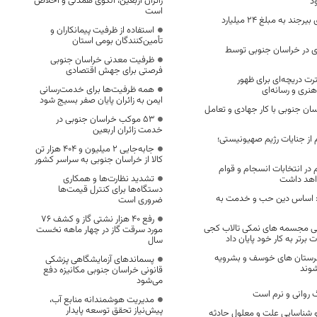
زائران اربعین، الگوی همدلی و اخلاص
د
است
پروژهای مهم شهری بیرجند به مبلغ 24 میلیارد
استفاده از ظرفیت پیمانکاران و
تأمین‌کنندگان بومی استان
ی در خراسان جنوبی توسط
ظرفیت معدنی خراسان جنوبی
فرصتی برای جهش اقتصادی
ترت دریچه‌ای برای ظهور
همه ظرفیت‌ها برای خدمت‌رسانی
نری و رسانه‌ای
ایمن به زائران پایان صفر بسیج شود
ان جنوبی با کار جهادی و تعامل
53 موکب خراسان جنوبی در
خدمت زائران اربعین
 از جنایات رژیم صهیونیستی؛
جابه‌جایی 2 میلیون و 404 هزار تن
کالا از خراسان جنوبی به سراسر کشور
در انتخابات انسجام و قوام
تشدید نظارت‌ها و همکاری
واهد داشت
دستگاه‌ها برای کنترل قیمت‌ها
: اساس دین حب و خدمت به
ضروری است
رفع 40 هزار نشتی گاز و کشف 76
ی مجسمه های نمکی تالاب کجی
مورد سرقت گاز در چهار ماهه نخست
 برتر به کار خود پایان داد
سال
رستان های خوسف و بشرویه
پسماندهای آزمایشگاهی پزشکی
شوند
قانونی خراسان جنوبی مکانیزه دفع
می‌شود
روانی و نرم است
مدیریت هوشمندانه منابع آب،
پیش‌نیاز تحقق توسعه پایدار
و شناسایی علت و معلول حادثه