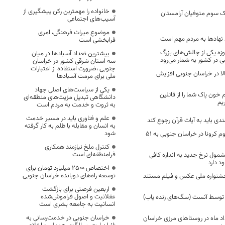
خانواده را مهمترین رکن پیشگیری از
ک سوم متوفیان آرامستان
آسیب‌های اجتماعی
موضوع میراث فرهنگی، امری
د نهادها به مردم مهم است
فرابخشی است
وزه یکی از چالش‌های بزرگ
بیشترین تعداد آسبادها در میان
 در کشور به شمار می‌رود
سه استان شرقی کشور در خراسان
جنوبی ،ضرورت استفاده از اعتبارات
ا در خراسان جنوبی افزایش
ملی برای مرمت آسبادها
یکی از سیاست‌های اصلی جهاد
 خون پاک شما را از قاتلین
دانشگاهی تبدیل مزیت‌های منطقه‌ای
ریم
به ثروت و خدمت به مردم است
علم و فناوری باید در مسیر خدمت
دی باید به آیات قرآن رجوع کند
به انسان و مقابله با ظلم به کار گرفته
شود
واکسیناسیون دُز دوم کرونا در خراسان جنوبی به ۵۱
کنترل ملخ نیازمند همکاری
فرامنطقه‌ای است
مول نرخ جدید به اندازه کافی
د دارد
اختصاص 2500 میلیارد تومان برای
توسعه راه‌های دوبانده خراسان جنوبی
جشنواره ملی عکس و فیلم مستند
اربعین فرصتی برای بازگشت
عقلانیت و اصول فراموش‌شده
ی توسط آنست (سگ‌های زنده یاب)
انسانیت به جامعه بشری است
خراسان جنوبی در خدمت‌رسانی به
اد ماه در روستاهای مرزی خراسان