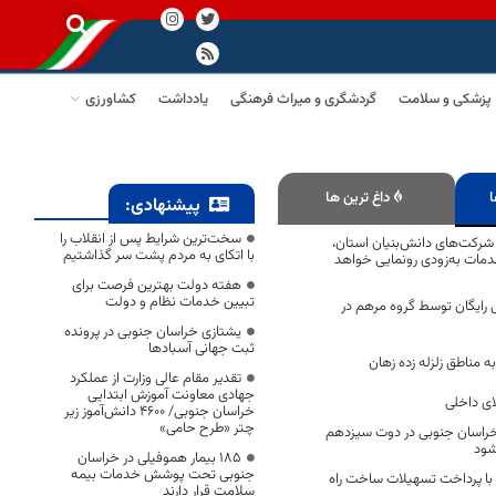
پزشکی و سلامت
گردشگری و میراث فرهنگی
یادداشت
کشاورزی
ا
داغ ترین ها
پیشنهادی:
سخت‌ترین شرایط پس از انقلاب را
ان شرکت‌های دانش‌بنیان استان،
با اتکای به مردم پشت سر گذاشتیم
دمات به‌زودی رونمایی خواهد
هفته دولت بهترین فرصت برای
تبیین خدمات نظام و دولت
150 جراحی رایگان توسط گروه مرهم در
یشتازی خراسان جنوبی در پرونده
ثبت جهانی آسبادها
تقدیر مقام عالی وزارت از عملکرد
جهادی معاونت آموزش ابتدایی
ای داخلی
خراسان جنوبی/ ۴۶۰۰ دانش‌آموز زیر
چتر «طرح حامی»
راسان جنوبی در دوت سیزدهم
شود
۱۸۵ بیمار هموفیلی در خراسان
جنوبی تحت پوشش خدمات بیمه
با پرداخت تسهیلات ساخت راه
سلامت قرار دارند