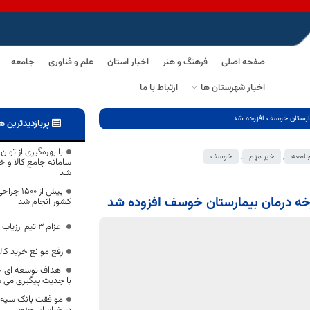
صفحه اصلی
فرهنگ و هنر
اخبار استان
علم و فناوری
جامعه
اخبار شهرستان ها
ارتباط با ما
بیمارستان خوسف افزوده شد
پربازدیدترین ه
با بهره‌گیری از تو
امعه
,
خبر مهم
,
خوسف
سامانه جامع کالا و خ
شد
بیش از 0
 چرخه درمان بیمارستان خوسف افزوده شد
کشور انجام شد
اعزام ۳ تیم ارزیاب به مناطق زلزله زده زهان
رفع موانع خرید کال
اهداف توسعه ای خ
با جدیت پیگیری می 
موافقت بانک سپه 