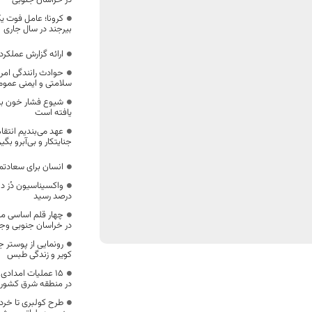
در خراسان جنوبی
کرونا؛ عامل فوت ی
بیرجند در سال جاری
ارائه گزارش عملکر
حوادث رانندگی امر
سلامتی و ایمنی عمومی
شیوع فشار خون بال
یافته است
عهد می‌بندیم انتقام
جنایتکار و بی‌آبرو بگی
انسان برای سعادتمن
درصد رسید
چهار قلم اساسی مش
در خراسان جنوبی وجو
رونمایی از پوستر 
کویر و زندگی طبس
۱۵ عملیات امداد
در منطقه شرق کشور
طرح کولبری تا خرد