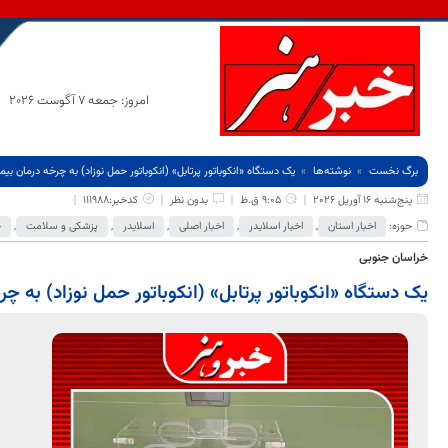
امروز: جمعه 7 آگوست 2026
برگ نخست
نوشته‌ها
یک دستگاه «انکوباتور پرتابل» (انکوباتور حمل نوزاد) به چرخه درمان 
پنج‌شنبه 16 آوریل 2026
9:05 ق.ظ
بدون نظر
کدخبر:111988
حوزه:
اخبار استان
,
اخبار اسلایدر
,
اخبار اصلی
,
اسلایدر
,
پزشکی و سلامت
,
ج
خراسان جنوبی
یک دستگاه «انکوباتور پرتابل» (انکوباتور حمل نوزاد) به