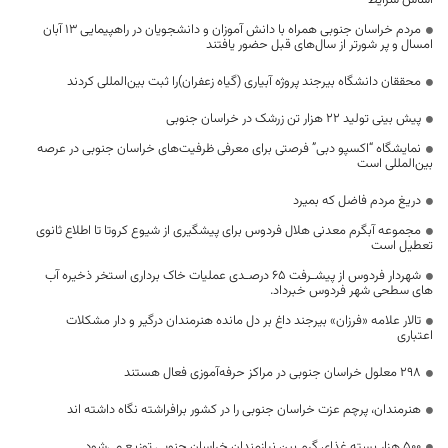
اساس شرایط
مردم خراسان جنوبی همراه با دانش آموزان و دانشجویان در راهپیمایی ۱۳ آبان
امسال و پر شورتر از سال‌های قبل حضور یافتند
محققان دانشگاه بیرجند پروژه آبیاری (گیاه زعفران)را ثبت بین‌المللی کردند
پیش بینی تولید ۲۲ هزار تن زرشک در خراسان جنوبی
نمایشگاه “اکسپو دبی” فرصتی برای معرفی ظرفیت‌های خراسان جنوبی در عرصه
بین‌المللی است
دریغ مردم فاضل که بمیرد
مجموعه آبگرم معدنی هلال فردوس برای پیشگیری از شیوع کروتا تا اطلاع ثانوی
تعطیل است
شهردار فردوس از پیشـرفت ۶۵ درصـدی عملیات خاک برداری استخر ذخیره آب
های سطحی شهر فردوس خبرداد.
تالار علامه «فرزان» بیرجند داغ بر دل مانده هنرمندان درگیر و دار مشکلات
اعتباری
۲۹۸ معلول خراسان جنوبی در مراکز حرفه‌آموزی فعال هستند
هنرمندان، پرچم عزت خراسان جنوبی را در کشور برافراشته نگاه داشته اند
۵۰۰ هزار بسته غذای گرم بین نیازمندان خراسان جنوبی توزیع می‌شود