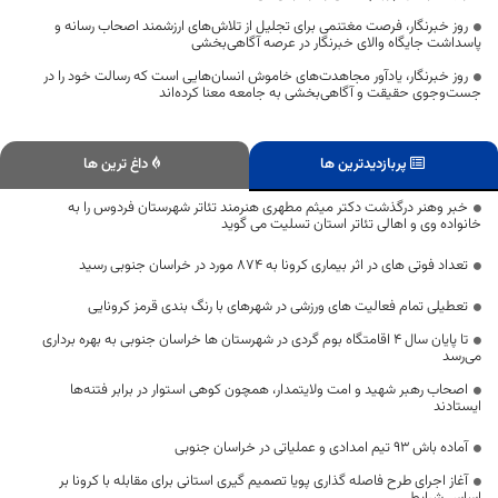
روز خبرنگار، فرصت مغتنمی برای تجلیل از تلاش‌های ارزشمند اصحاب رسانه و
پاسداشت جایگاه والای خبرنگار در عرصه آگاهی‌بخشی
روز خبرنگار، یادآور مجاهدت‌های خاموش انسان‌هایی است که رسالت خود را در
جست‌وجوی حقیقت و آگاهی‌بخشی به جامعه معنا کرده‌اند
پربازدیدترین ها
داغ ترین ها
خبر وهنر درگذشت دکتر میثم مطهری هنرمند تئاتر شهرستان فردوس را به
خانواده وی و اهالی تئاتر استان تسلیت می گوید
تعداد فوتی های در اثر بیماری کرونا به 874 مورد در خراسان جنوبی رسید
تعطیلی تمام فعالیت های ورزشی در شهرهای با رنگ بندی قرمز کرونایی
تا پایان سال ۴ اقامتگاه بوم گردی در شهرستان ها خراسان جنوبی به بهره برداری
می‌رسد
اصحاب رهبر شهید و امت ولایتمدار، همچون کوهی استوار در برابر فتنه‌ها
ایستادند
آماده باش ۹۳ تیم امدادی و عملیاتی در خراسان جنوبی
آغاز اجرای طرح فاصله گذاری پویا تصمیم گیری استانی برای مقابله با کرونا بر