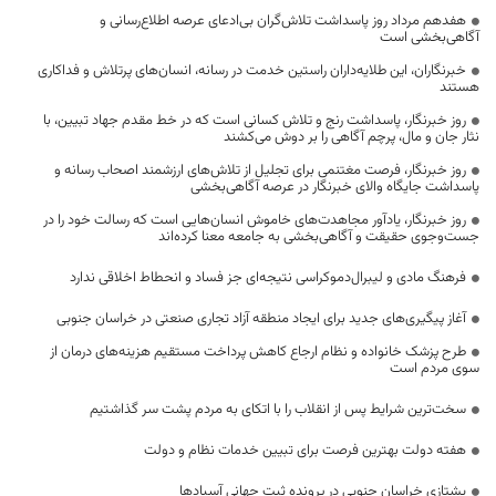
هفدهم مرداد روز پاسداشت تلاش‌گران بی‌ادعای عرصه اطلاع‌رسانی و
آگاهی‌بخشی است
خبرنگاران، این طلایه‌داران راستین خدمت در رسانه، انسان‌های پرتلاش و فداکاری
هستند
روز خبرنگار، پاسداشت رنج و تلاش کسانی است که در خط مقدم جهاد تبیین، با
نثار جان و مال، پرچم آگاهی را بر دوش می‌کشند
روز خبرنگار، فرصت مغتنمی برای تجلیل از تلاش‌های ارزشمند اصحاب رسانه و
پاسداشت جایگاه والای خبرنگار در عرصه آگاهی‌بخشی
روز خبرنگار، یادآور مجاهدت‌های خاموش انسان‌هایی است که رسالت خود را در
جست‌وجوی حقیقت و آگاهی‌بخشی به جامعه معنا کرده‌اند
فرهنگ مادی و لیبرال‌دموکراسی نتیجه‌ای جز فساد و انحطاط اخلاقی ندارد
آغاز پیگیری‌های جدید برای ایجاد منطقه آزاد تجاری صنعتی در خراسان جنوبی
طرح پزشک خانواده و نظام ارجاع کاهش پرداخت مستقیم هزینه‌های درمان از
سوی مردم است
سخت‌ترین شرایط پس از انقلاب را با اتکای به مردم پشت سر گذاشتیم
هفته دولت بهترین فرصت برای تبیین خدمات نظام و دولت
یشتازی خراسان جنوبی در پرونده ثبت جهانی آسبادها