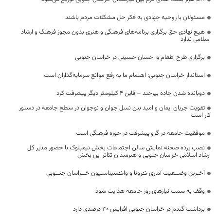
مسئولان با روحیه جهادی به فکر حل مشکلات مردم باشند
هیچ نهادی حق برگزاری برنامه‌های فرهنگی و هنری بدون مجوز فرهنگ و ارشاد
اسلامی ندارد
برگزاری طرح اطعام و احسان حسینی در خراسان جنوبی
استاندار خراسان جنوبی: اهتمام ما به رفع موانع سرمایه‌گذاران است
دوبانده شدن جاده بیرجند – قاین ۴ کیلومتر دیگر پیشرفت کرد
تقویت جریان ایمان و امید بین نسل جوان و نوجوان در سطح جامعه در دستور
کار است
موفقیت جامعه در گرو پیشرفت در حوزه فرهنگی است
نصب پرده صحنه نمایش سالن اجتماعات بخش نیمبلوک با حضور مدیر کل
ارشاد اسلامی خراسان جنوبی و هنرمندان تئاتر این بخش
آخـرین وضــعیت آماری ڪرونا و واڪسیناسـیون خــراسان جنــوبی
وقف به سمت نیازهای روز جامعه هدایت شود
برداشت گندم در خراسان جنوبی افزایش ۳۰ درصدی دارد