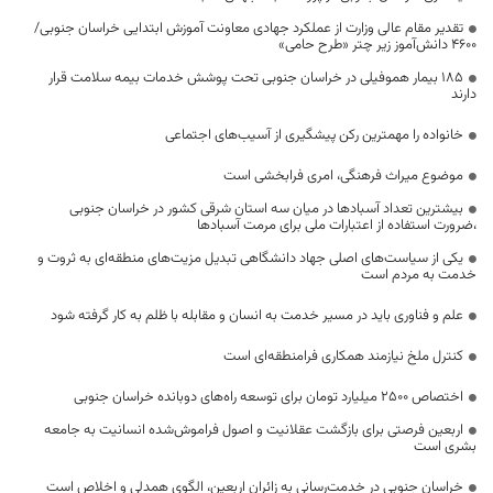
تقدیر مقام عالی وزارت از عملکرد جهادی معاونت آموزش ابتدایی خراسان جنوبی/
۴۶۰۰ دانش‌آموز زیر چتر «طرح حامی»
۱۸۵ بیمار هموفیلی در خراسان جنوبی تحت پوشش خدمات بیمه سلامت قرار
دارند
خانواده را مهمترین رکن پیشگیری از آسیب‌های اجتماعی
موضوع میراث فرهنگی، امری فرابخشی است
بیشترین تعداد آسبادها در میان سه استان شرقی کشور در خراسان جنوبی
،ضرورت استفاده از اعتبارات ملی برای مرمت آسبادها
یکی از سیاست‌های اصلی جهاد دانشگاهی تبدیل مزیت‌های منطقه‌ای به ثروت و
خدمت به مردم است
علم و فناوری باید در مسیر خدمت به انسان و مقابله با ظلم به کار گرفته شود
کنترل ملخ نیازمند همکاری فرامنطقه‌ای است
اختصاص 2500 میلیارد تومان برای توسعه راه‌های دوبانده خراسان جنوبی
اربعین فرصتی برای بازگشت عقلانیت و اصول فراموش‌شده انسانیت به جامعه
بشری است
خراسان جنوبی در خدمت‌رسانی به زائران اربعین، الگوی همدلی و اخلاص است