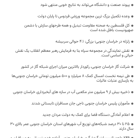
پیوند صنعت و دانشگاه می‌تواند به نتایج خوبی منتهی شود
وعده تکمیل بزرگ ترین مجموعه ورزشی فردوس تا پایان دولت
کل فلسطین به صحنه مقاومت تبدیل و همه طرحهای سازش با دشمن
صهیونیست باطل شده است
زلزله در خراسان جنوبی؛ بزرگی: 4.1 حوالی سربيشه
نقش نمایندگی در مجموعه سپاه بنا به فرمایش رهبر معظم انقلاب یک نقش
حیاتی و اساسی است.
شرکت گاز خراسان جنوبی، رکوردار بالاترین میزان اجرای شبکه گاز در کشور
طی نیمه نخست امسال کمک ۸ میلیارد و ۵۰۰ میلیون تومانی خراسان جنوبی‌ها
به بازسازی عتبات عالیات
ذخیره بیش از 9 میلیون متر مکعبی آب در سازه های آبخیزداری خراسان جنوبی
️مأموران پلیس خراسان جنوبی ناجی جان مسافران تابستانی شدند
اعلام آمادگی دستگاه قضا برای کمک به دولت مردان جدید
۲۵ تا ۳۰ درصد شبکه‌های توزیع آب شهرهای استان خراسان جنوبی عمر بالای ۳۰
سال دارند