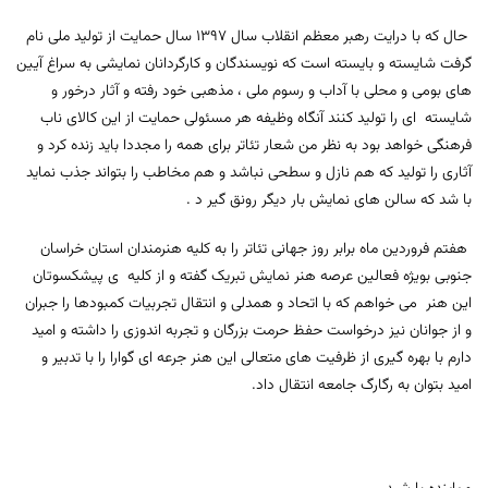
حال که با درایت رهبر معظم انقلاب سال 1397 سال حمایت از تولید ملی نام
گرفت شایسته و بایسته است که نویسندگان و کارگردانان نمایشی به سراغ آیین
های بومی و محلی با آداب و رسوم ملی ، مذهبی خود رفته و آثار درخور و
شایسته ای را تولید کنند آنگاه وظیفه هر مسئولی حمایت از این کالای ناب
فرهنگی خواهد بود به نظر من شعار تئاتر برای همه را مجددا باید زنده کرد و
آثاری را تولید که هم نازل و سطحی نباشد و هم مخاطب را بتواند جذب نماید
با شد که سالن های نمایش بار دیگر رونق گیر د .
هفتم فروردین ماه برابر روز جهانی تئاتر را به کلیه هنرمندان استان خراسان
جنوبی بویژه فعالین عرصه هنر نمایش تبریک گفته و از کلیه ی پیشکسوتان
این هنر می خواهم که با اتحاد و همدلی و انتقال تجربیات کمبودها را جبران
و از جوانان نیز درخواست حفظ حرمت بزرگان و تجربه اندوزی را داشته و امید
دارم با بهره گیری از ظرفیت های متعالی این هنر جرعه ای گوارا را با تدبیر و
امید بتوان به رگارگ جامعه انتقال داد.
سربل