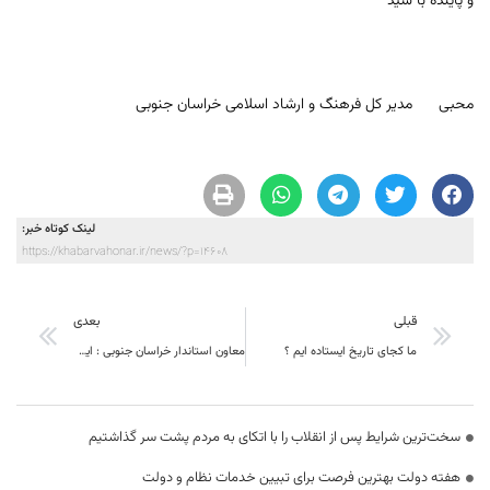
و پاینده با شید
احم
محبی مدیر کل فرهنگ و ارشاد اسلامی خراسان جنوبی
لینک کوتاه خبر:
https://khabarvahonar.ir/news/?p=14608
قبلی
بعدی
ما کجای تاریخ ایستاده ایم ؟
معاون استاندار خراسان جنوبی : ایجاد اشتغال پایدار سبب ماندگاری مردم در روستاها می‌شود
سخت‌ترین شرایط پس از انقلاب را با اتکای به مردم پشت سر گذاشتیم
هفته دولت بهترین فرصت برای تبیین خدمات نظام و دولت