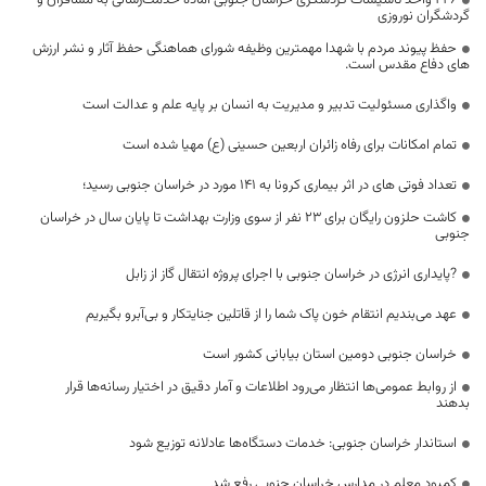
246 واحد تاسیسات گردشگری خراسان جنوبی آماده خدمت‌رسانی به مسافران و
گردشگران نوروزی
حفظ پیوند مردم با شهدا مهمترین وظیفه شورای هماهنگی حفظ آثار و نشر ارزش
های دفاع مقدس است.
واگذاری مسئولیت تدبیر و مدیریت به انسان بر پایه علم و عدالت است
تمام امکانات برای رفاه زائران اربعین حسینی (ع) مهیا شده است
تعداد فوتی های در اثر بیماری کرونا به 141 مورد در خراسان جنوبی رسید؛
کاشت حلزون رایگان برای ۲۳ نفر از سوی وزارت بهداشت تا پایان سال در خراسان
جنوبی
?پایداری انرژی در خراسان جنوبی با اجرای پروژه انتقال گاز از زابل
عهد می‌بندیم انتقام خون پاک شما را از قاتلین جنایتکار و بی‌آبرو بگیریم
خراسان جنوبی دومین استان بیابانی کشور است
از روابط عمومی‌ها انتظار می‌رود اطلاعات و آمار دقیق در اختیار رسانه‌ها قرار
بدهند
استاندار خراسان جنوبی: خدمات دستگاه‌ها عادلانه توزیع شود
کمبود معلم در مدارس خراسان جنوبی رفع شد