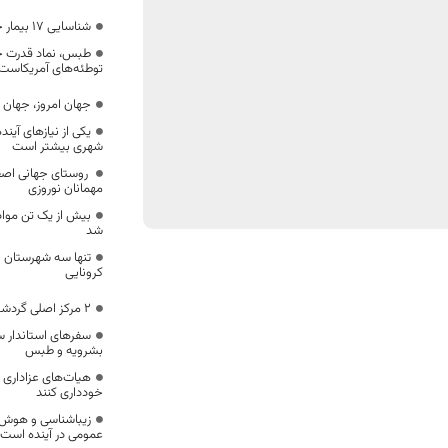
شناسایی 17 بیمار جدید کرونا در خراسان جنوبی
طبس، نماد قدرت 
توطئه‌های آمریکاست
جهان امروز، جهان
یکی از نیازهای آین
شهری بیشتر است
مهمانان نوروزی
بیش از یک تن مو
شد
تنها سه شهرستان 
کرونایی
۲ مرکز اصلی گردشگری طبس تعطیل است
سفرهای استاندار س
بشرویه و طبس
هیات‌های عزاداری ا
خودداری کنند
زیباشناسی و هوش م
عمومی در آینده است