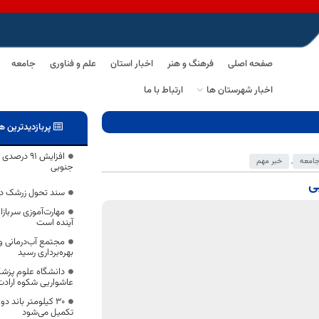
صفحه اصلی
فرهنگ و هنر
اخبار استان
علم و فناوری
جامعه
اخبار شهرستان ها
ارتباط با ما
پربازدیدترین ه
افزایش ۹۱ 
امعه
,
خبر مهم
جنوبی
سند تحول زرشک در
مهارت‌آموزی سربازان
آینده است
مجتمع آب‌درمانی وی
بهره‌برداری رسید
دانشگاه علوم پزش
عاشواریی شکوه ارادت
۳۰ کیلومتر باند 
تکمیل می‌شود