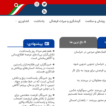
پزشکی و سلامت
گردشگری و میراث فرهنگی
یادداشت
کشاورزی
ا
داغ ترین ها
پیشنهادی:
هفدهم مرداد روز پاسداشت
درصدی کمک‌های مردمی در خراسان
تلاش‌گران بی‌ادعای عرصه اطلاع‌رسانی
و آگاهی‌بخشی است
 خراسان جنوبی تدوین شود
خبرنگاران، این طلایه‌داران راستین
خدمت در رسانه، انسان‌های پرتلاش و
 فرصتی برای ورود به بازار کار
فداکاری هستند
روز خبرنگار، پاسداشت رنج و تلاش
ژه معلولان در بیرجند به
کسانی است که در خط مقدم جهاد
تبیین، با نثار جان و مال، پرچم آگاهی
را بر دوش می‌کشند
کی بیرجند حامی سوگواره عکس
 منتظر آثار ارزشمند شما هستیم
روز خبرنگار، فرصت مغتنمی برای
تجلیل از تلاش‌های ارزشمند اصحاب
دوم محور بیرجند – زاهدان امسال
رسانه و پاسداشت جایگاه والای
خبرنگار در عرصه آگاهی‌بخشی