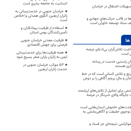
انسانیت به جامعه بشری است
ن تسهیلات اشتغال در خراسان
خراسان جنوبی در خدمت‌رسانی به
زائران اربعین، الگوی همدلی و اخلاص
ا در قالب حرکت‌های جهادی و
است
یف ستاد توسعه خاوران است
استفاده از ظرفیت پیمانکاران و
تأمین‌کنندگان بومی استان
ها
ظرفیت معدنی خراسان جنوبی
فرصتی برای جهش اقتصادی
اشت تلاش‌گران بی‌ادعای عرصه
همه ظرفیت‌ها برای خدمت‌رسانی
ی است
ایمن به زائران پایان صفر بسیج شود
اران راستین خدمت در رسانه،
53 موکب خراسان جنوبی در
اری هستند
خدمت زائران اربعین
 رنج و تلاش کسانی است که در خط
 جان و مال، پرچم آگاهی را بر دوش
نمی برای تجلیل از تلاش‌های ارزشمند
ایگاه والای خبرنگار در عرصه
مجاهدت‌های خاموش انسان‌هایی است
ت‌وجوی حقیقت و آگاهی‌بخشی به
موکراسی نتیجه‌ای جز فساد و