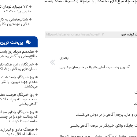
س چنانچه مرغ‌های تخمگذار و نیمچه واکسینه نشده باشند
۷۲ میلیارد توما
جنوبی پرداخت شد
شتاب‌بخشی به کاره
انقلابی مهمترین تکل
 کوتاه خبر:
https://khabarvahonar.ir/news/?p=54122
پربحث ترین 
هفدهم مرداد روز پاسد
اطلاع‌رسانی و آگاهی‌بخش
بعدی
خبرنگاران، این طلایه‌د
آخـرین وضــعیت آماری ڪرونا در خــراسان جنــوبی
انسان‌های پرتلاش و فداک
روز خبرنگار، پاسداشت
مقدم جهاد تبیین، با نثار
می‌کشند
ت
روز خبرنگار، فرصت مغت
اصحاب رسانه و پاسداشت ج
د
آگاهی‌بخشی
روز خبرنگار، یادآور 
ن و مال، پرچم آگاهی را بر دوش می‌کشند
که رسالت خود را در جس
جامعه معنا کرده‌اند
 جایگاه والای خبرنگار در عرصه آگاهی‌بخشی
فرهنگ مادی و لیبرال‌د
انحطاط اخلاقی ندارد
وجوی حقیقت و آگاهی‌بخشی به جامعه معنا کرده‌اند