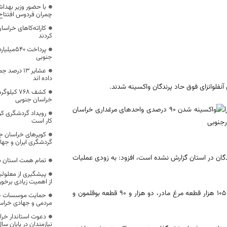
با حضور وزیر بهدا
چمران فردوس افتتاح
کردند
پرداخت ۰
جنوبی
عشایر 13 د
داده اند
کشف 768 ک
خراسان جنوبی
رویداد گردشگری کو
کار است
کویرهای خراسان جن
گردشگری ایران و جها
لانزای فوق حاد پرندگان در استان گزارش نشده است، افزود: به زودی عملیات
تمام همت استان بر
پیشگیری از معلولیت
از اهمیت زیادی برخور
وی از معدوم شدن ۸۰۶ هزار قطعه مرغ تخمگذار، ۲۷۰ هزار قطعه مرغ گوشتی، ۱۰۵ هزار قطعه مرغ مادر، دو هزار و ۹۰ قطعه بوقلمون و
حمایت موسسات خیر
مردمی و جهادی خراس
دعوت استاندار خرا
نیازمندان در پایان سا