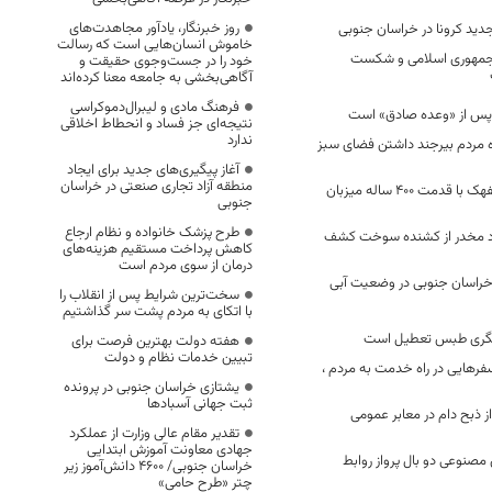
روز خبرنگار، یادآور مجاهدت‌های
خاموش انسان‌هایی است که رسالت
جمهوری اسلامی و شکست
خود را در جست‌وجوی حقیقت و
آگاهی‌بخشی به جامعه معنا کرده‌اند
فرهنگ مادی و لیبرال‌دموکراسی
 پس از «وعده صادق» است
نتیجه‌ای جز فساد و انحطاط اخلاقی
ندارد
ده مردم بیرجند داشتن فضای سبز
آغاز پیگیری‌های جدید برای ایجاد
منطقه آزاد تجاری صنعتی در خراسان
روستای جهانی اصفهک با قدمت ۴۰۰ ساله میزبان
جنوبی
طرح پزشک خانواده و نظام ارجاع
اد مخدر از کشنده سوخت کشف
کاهش پرداخت مستقیم هزینه‌های
درمان از سوی مردم است
خراسان جنوبی در وضعیت آبی
سخت‌ترین شرایط پس از انقلاب را
با اتکای به مردم پشت سر گذاشتیم
هفته دولت بهترین فرصت برای
تبیین خدمات نظام و دولت
فرهایی در راه خدمت به مردم ،
یشتازی خراسان جنوبی در پرونده
ثبت جهانی آسبادها
ز ذبح دام در معابر عمومی
تقدیر مقام عالی وزارت از عملکرد
جهادی معاونت آموزش ابتدایی
صنوعی دو بال پرواز روابط
خراسان جنوبی/ ۴۶۰۰ دانش‌آموز زیر
چتر «طرح حامی»