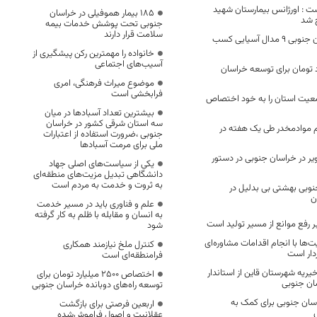
شت : اورژانس بیمارستان شهید
۱۸۵ بیمار هموفیلی در خراسان
 شد
جنوبی تحت پوشش خدمات بیمه
سلامت قرار دارند
کاراته‌کاهای خراسان جنوبی ۹ مدال آسیایی کسب
خانواده را مهمترین رکن پیشگیری از
آسیب‌های اجتماعی
۵۴میلیارد تومان برای توسعه خراسان
موضوع میراث فرهنگی، امری
فرابخشی است
رصد جمعیت استان را به خود اختصاص
بیشترین تعداد آسبادها در میان
سه استان شرقی کشور در خراسان
یلوگرم موادمخدر طی یک هفته در
جنوبی ،ضرورت استفاده از اعتبارات
ملی برای مرمت آسبادها
یر در خراسان جنوبی در دستور
یکی از سیاست‌های اصلی جهاد
دانشگاهی تبدیل مزیت‌های منطقه‌ای
به ثروت و خدمت به مردم است
وبی بهشتی بی بدلیل در
ن
علم و فناوری باید در مسیر خدمت
به انسان و مقابله با ظلم به کار گرفته
 رفع موانع از مسیر تولید است
شود
‌ها با انجام اقدامات مشاوره‌ای
کنترل ملخ نیازمند همکاری
دار است
فرامنطقه‌ای است
یه شهرستان قاین از استاندار
اختصاص 2500 میلیارد تومان برای
ان جنوبی
توسعه راه‌های دوبانده خراسان جنوبی
سان‌ جنوبی برای کمک به
اربعین فرصتی برای بازگشت
ل
عقلانیت و اصول فراموش‌شده