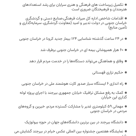
تکمیل زیرساخت های فرهنگی و هنری سرایان برای رشد استعدادهای
هنرمندان و فرهیختگان ضروری است
اقدامات شاخص اداره کل میراث فرهنگی،‌صنایع دستی و گردشگری
خراسان جنوبی در دولت تدبیر و امید (معاونت گردشگری، سرمایه‌گذاری و
تأمین منابع)
در 24 ساعت گذشته؛ شناسایی 124 بیمار جدید کرونا در خراسان جنوبی
60 هزار همپوشانی بیمه ای در خراسان جنوبی برطرف شد
وفاق و هماهنگی می‌تواند دستگاه‌ها را در خدمت مردم قرار دهد
حکیم نزاری قهستانی
راه اندازی 6 ایستگاه سیار صدور کارت هوشمند ملی در خراسان جنوبی
کمک به رفع مشکل ترافیک خیابان جمهوری بیرجند با اجرای پروژه لوله
گذاری این خیابان
مهمانی ۵۹ کیلومتری غدیر با مشارکت گسترده مردم، خیرین و گروه‌های
مردمی در خراسان جنوبی
دانشگاه بیرجند در بین برترین دانشگاه‌های جهان در حوزه بیولوژیک
نمایشگاه هفتمین جشنواره بین المللی عکس خیام در بیرجند گشایش می