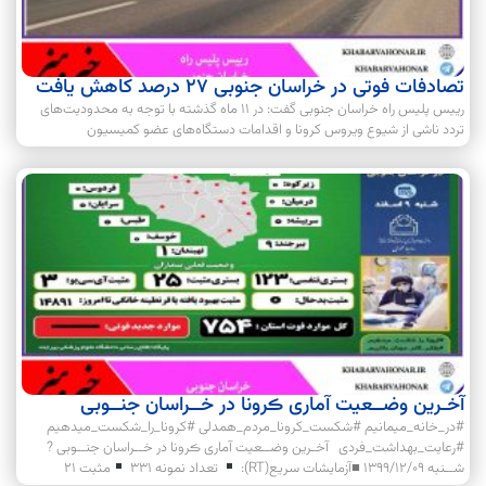
تصادفات فوتی در خراسان جنوبی ۲۷ درصد کاهش یافت
رییس پلیس راه خراسان جنوبی گفت: در ۱۱ ماه گذشته با توجه به محدودیت‌های
تردد ناشی از شیوع ویروس کرونا و اقدامات دستگاه‌های عضو کمیسیون
آخـرین وضــعیت آماری ڪرونا در خــراسان جنــوبی
#در_خانه_میمانیم #شکست_کرونا_مردم_همدلی #کرونا_را_شکست_میدهیم
#رعایت_بهداشت_فردی آخـرین وضــعیت آماری ڪرونا در خــراسان جنــوبی ?
شــنبه ۱۳۹۹/۱۲/۰۹ ■آزمایشات سریع(RT):
تعداد نمونه 331
مثبت 21