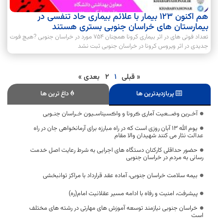
هم اکنون 123 بیمار با علائم بیماری حاد تنفسی در
بیمارستان های خراسان جنوبی بستری هستند
تعداد فوتی های در اثر بیماری کرونا همچنان 754 مورد در خراسان جنوبی ?هیچ فوت
جدیدی در اثر ویروس کرونا در خراسان جنوبی ثبت نشد
« قبلی
1
2
بعدی »
پربازدیدترین ها
داغ ترین ها
آخـرین وضــعیت آماری ڪرونا و واڪسیناسـیون خـراسان جنـوبی
یوم الله 13 آبان روزی است که در راه مبارزه برای آرمانخواهی جان در راه
عدالت نثار می کنند شهیدان والا مقام
حضور حداقلی کارکنان دستگاه های اجرایی به شرط رعایت اصل خدمت
رسانی به مردم در خراسان جنوبی
بیمه سلامت خراسان جنوبی، آماده عقد قرارداد با مراکز توانبخشی
پیشرفت، امنیت و رفاه با ادامه مسیر عقلانیت امام(ره)
خراسان جنوبی نیازمند توسعه آموزش های مهارتی در رشته های مختلف
است