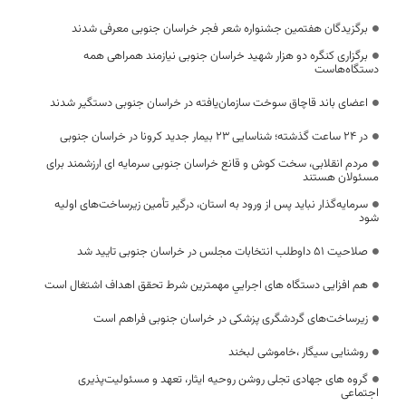
برگزیدگان هفتمین جشنواره شعر فجر خراسان جنوبی معرفی شدند
برگزاری کنگره دو هزار شهید خراسان جنوبی نیازمند همراهی همه
دستگاه‌هاست
اعضای باند قاچاق سوخت سازمان‌یافته در خراسان جنوبی دستگیر شدند
در 24 ساعت گذشته؛ شناسایی 23 بیمار جدید کرونا در خراسان جنوبی
مردم انقلابی، سخت کوش و قانع خراسان جنوبی سرمایه ای ارزشمند برای
مسئولان هستند
سرمایه‌گذار نباید پس از ورود به استان، درگیر تأمین زیرساخت‌های اولیه
شود
صلاحیت ۵۱ داوطلب انتخابات مجلس در خراسان جنوبی تایید شد
هم افزایی دستگاه های اجرايي مهمترين شرط تحقق اهداف اشتغال است
زیرساخت‌های گردشگری پزشکی در خراسان جنوبی فراهم است
روشنایی سیگار ،خاموشی لبخند
گروه های جهادی تجلی روشن روحیه ایثار، تعهد و مسئولیت‌پذیری
اجتماعی