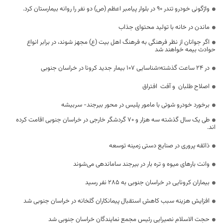
واژگونی خودرو تندر ۹۰ در بلوار پیامبر اعظم (ص) دو نفر را روانه بیمارستان کرد.
ماندن در خانه با تولید محتوای جذاب
اگر جوانان از نظر فرهنگی به فرهنگ اهل بیت (ع) مجهز شوند، در برابر انواع
حوادث بیمه خواهند شد
در 24 ساعت گذشته؛شناسایی ۱۰۷ بیمار جدید کرونا در خراسان جنوبی
اصلاح طلبان و آفت افتراق
برخورد خودرو شوتی با مامور پلیس در محور بیرجند- سربیشه
طی یک سال گذشته سه هزار و ۷۰ گردشگر خارجی در خراسان جنوبی اقامت کرده
اند.
ذائقه پروری در صنایع دستی زمینه توسعه
وانت بارهای میوه و تره بار در بیرجند ساماندهی می‌شوند
بیماران کرونایی در خراسان جنوبی به ۲۸۵ نفر رسید
افزایش هزینه سبب کاهش استقبال پیمانکاران گلخانه در خراسان جنوبی شد
حجت الاسلام نصیرایی رئیس مجمع نمایندگان خراسان جنوبی شد