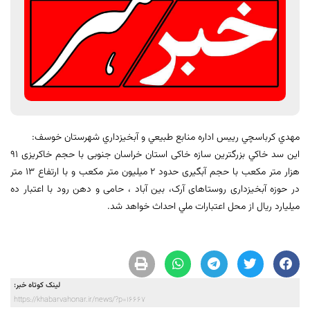
مهدي كرباسچي رييس اداره منابع طبيعي و آبخيزداري شهرستان خوسف:
اين سد خاكي بزرگترین سازه خاکی استان خراسان جنوبی با حجم خاکریزی ۹۱
هزار متر مکعب با حجم آبگیری حدود ۲ میلیون متر مکعب و با ارتفاع ۱۳ متر
در حوزه آبخیزداری روستاهای آرک، بین آباد ، حامی و دهن رود با اعتبار ده
میلیارد ریال از محل اعتبارات ملي احداث خواهد شد.
لینک کوتاه خبر:
https://khabarvahonar.ir/news/?p=16667