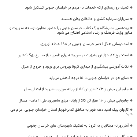
کمیته روان‌سازی ارائه خدمات به مردم در خراسان جنوبی تشکیل شود
سربازان سرمایه کشور و حافظان وطن هستند
یازدهمین نمایشگاه بزرگ کتاب خراسان جنوبی با حضور معاون توسعه مدیریت و
منابع وزارت فرهنگ و ارشاد اسلامی افتتاح می شود
امدادرسانی هلال احمر خراسان جنوبی در 188 حادثه نوروزی
استخراج ۸۴ هزار تن منیزیت در سربیشه برای تامین نیاز صنایع بزرگ کشور
نکات آموزشی پیشگیری از بیماری کرونا ویروس برای ورود و خروج از منزل
دمای هوا در خراسان جنوبی تا ۱۵ درجه کاهش می‌یابد
جابجایی بیش از ۲۷۳ هزار تن کالا از پایانه مرزی ماهیرود از ابتدای سال
جابجایی بیش از 910 هزار تن کالا از پایانه مرزی ماهیرود طی ۱۱ ماهه امسال
کاروان پیک امید دهه فجر به مناطق کم‌برخوردار استان خراسان جنوبی اعزام می
شود
آمار روزانه مبتلایان به کرونا به تفکیک شهرستان های خراسان جنوبی