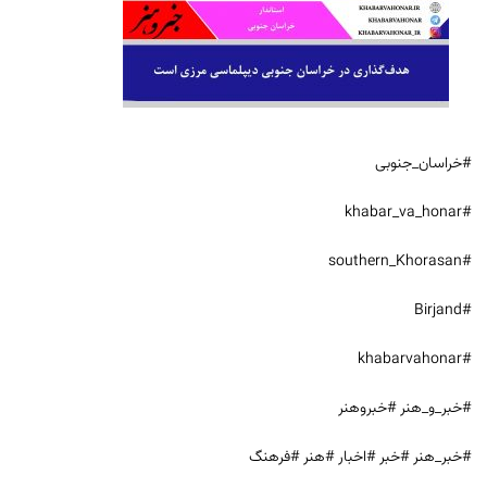
#خراسان_جنوبی
#khabar_va_honar
#southern_Khorasan
#Birjand
#khabarvahonar
#خبر_و_هنر #خبروهنر
#خبر_هنر #خبر #اخبار #هنر #فرهنگ