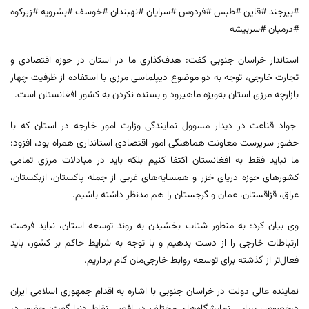
#بیرجند #قاین #طبس #فردوس #سرایان #نهبندان #خوسف #بشرویه #زیرکوه
#درمیان #سربیشه
استاندار خراسان جنوبی گفت: هدف‌گذاری ما در استان در حوزه اقتصادی و
تجارت خارجی، توجه به دو موضوع دیپلماسی مرزی با استفاده از ظرفیت چهار
بازارچه مرزی استان به‌ویژه ماهیرود و بسنده نکردن به کشور افغانستان است.
جواد قناعت در دیدار مسوول نمایندگی وزارت امور خارجه در استان که با
حضور سرپرست معاونت هماهنگی امور اقتصادی استانداری همراه بود، افزود:
ما نباید فقط به افغانستان اکتفا کنیم بلکه باید در مبادلات مرزی تمامی
کشورهای حوزه دریای خزر و همسایه‌های غربی از جمله پاکستان، ازبکستان،
عراق، قزاقستان، عمان و گرجستان را هم مدنظر داشته باشیم.
وی بیان کرد: به منظور شتاب بخشیدن به روند توسعه استان، نباید فرصت
ارتباطات خارجی را از دست بدهیم و با توجه به شرایط حاکم بر کشور، باید
فعال‌تر از گذشته برای توسعه روابط خارجی‌مان گام برداریم.
نماینده عالی دولت در خراسان جنوبی با اشاره به اقدام جمهوری اسلامی ایران