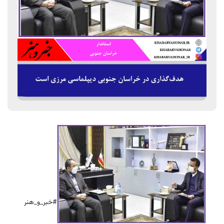
#خبر_و_هنر