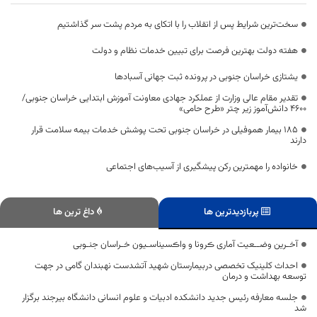
سخت‌ترین شرایط پس از انقلاب را با اتکای به مردم پشت سر گذاشتیم
هفته دولت بهترین فرصت برای تبیین خدمات نظام و دولت
یشتازی خراسان جنوبی در پرونده ثبت جهانی آسبادها
تقدیر مقام عالی وزارت از عملکرد جهادی معاونت آموزش ابتدایی خراسان جنوبی/
۴۶۰۰ دانش‌آموز زیر چتر «طرح حامی»
۱۸۵ بیمار هموفیلی در خراسان جنوبی تحت پوشش خدمات بیمه سلامت قرار
دارند
خانواده را مهمترین رکن پیشگیری از آسیب‌های اجتماعی
پربازدیدترین ها
داغ ترین ها
آخـرین وضــعیت آماری ڪرونا و واڪسیناسـیون خـراسان جنـوبی
احداث کلینیک تخصصی دربیمارستان شهید آتشدست نهبندان گامی در جهت
توسعه بهداشت و درمان
جلسه معارفه رئیس جدید دانشکده ادبیات و علوم انسانی دانشگاه بیرجند برگزار
شد