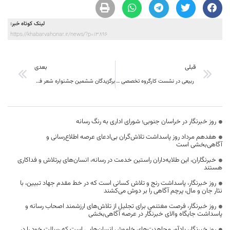
لینک کوتاه خبر:
https://khabarvahonar.ir/news/?p=13896
قبلی
بعدی
ربیعی در نشست کارگروه تخصصی اشتغال خراسان جنوبی عنوان کرد: ?اختصاص 20 هزار میلیارد تومان تسهیلات بانکی برای ایجاد اشتغال در کشور
برگزیدگان ششمین جشنواره شعر فجر خراسان جنوبی معرفی شدند
روز خبرنگار در خراسان جنوبی؛ شورای اداری به رنگ رسانه
هفدهم مرداد روز پاسداشت تلاش‌گران بی‌ادعای عرصه اطلاع‌رسانی و
آگاهی‌بخشی است
خبرنگاران، این طلایه‌داران راستین خدمت در رسانه، انسان‌های پرتلاش و فداکاری
هستند
روز خبرنگار، پاسداشت رنج و تلاش کسانی است که در خط مقدم جهاد تبیین، با
نثار جان و مال، پرچم آگاهی را بر دوش می‌کشند
روز خبرنگار، فرصت مغتنمی برای تجلیل از تلاش‌های ارزشمند اصحاب رسانه و
پاسداشت جایگاه والای خبرنگار در عرصه آگاهی‌بخشی
روز خبرنگار، یادآور مجاهدت‌های خاموش انسان‌هایی است که رسالت خود را در