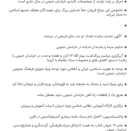
تمرکز بر رشد تولید، از موضوعات کلیدی خراسان جنوبی در سال جاری است
خاموشی این چراغ فروزان حقاً خسارتی بزرگ برای جویندگان معارف عمیق اسلامی
به شمار می‌آید
آگهی تجدید مزایده تعداد دو باب بنای تاریخی در بیرجند
تداوم سرما و یخبندان شبانه در خراسان جنوبی
?برگزاری مراسم بزرگداشت یوم الله 13 آبان و هفته وحدت در خراسان جنوبی با
رعایت دستور العمل های و مصوبات ستاد مقابله با کرونا
توجه به هویت اسلامی، ایرانی و انقلابی مورد توجه ویژه شورای فرهنگ عمومی
خراسان جنوبی است
برای پمپاژ امید و نشاط به جامعه باید به قهرمانان، ورزشکاران و جوانان اتکا کرد
هیچ یک از قطعات راه آهن خراسان جنوبی نباید معطل بماند
برگزاری کارگاه آموزشی نظامی شناسی ویژه دبیران ادبیات آموزش و پرورش
واکسیناسیون 21هزار دام سبک علیه بیماری آنتروتوکسمی در قاین
چاپ ۱۹ عنوان کتاب به همت اداره‌کل میراث‌فرهنگی، گردشگری و صنایع‌دستی
خراسان جنوبی