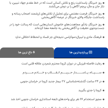
روز خبرنگار، پاسداشت رنج و تلاش کسانی است که در خط مقدم جهاد تبیین، با
نثار جان و مال، پرچم آگاهی را بر دوش می‌کشند
روز خبرنگار، فرصت مغتنمی برای تجلیل از تلاش‌های ارزشمند اصحاب رسانه و
پاسداشت جایگاه والای خبرنگار در عرصه آگاهی‌بخشی
روز خبرنگار، یادآور مجاهدت‌های خاموش انسان‌هایی است که رسالت خود را در
جست‌وجوی حقیقت و آگاهی‌بخشی به جامعه معنا کرده‌اند
فرهنگ مادی و لیبرال‌دموکراسی نتیجه‌ای جز فساد و انحطاط اخلاقی ندارد
پربازدیدترین ها
داغ ترین ها
رعایت فاصله فیزیکی در دوران کرونا محترم شمردن علاقه قلبی است
ســــپــاه، پــاســــــدار حــریــــم انـقــــلاب و خــــادم مـــــردم
در 24 ساعت گذشته؛شناسایی 27 بیمار جدید کرونا در خراسان جنوبی
کرونا را جدی بگیرید
مجوز استخدام ۶۶ نفر برای واحدهای تابعه استانداری خراسان جنوبی اخذ شد