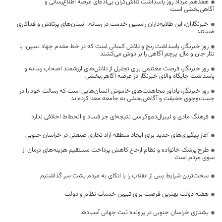
هفدهم مرداد روز پاسداشت تلاش‌گران بی‌ادعای عرصه اطلاع‌رسانی و
آگاهی‌بخشی است
خبرنگاران، این طلایه‌داران راستین خدمت در رسانه، انسان‌های پرتلاش و فداکاری
هستند
روز خبرنگار، پاسداشت رنج و تلاش کسانی است که در خط مقدم جهاد تبیین، با
نثار جان و مال، پرچم آگاهی را بر دوش می‌کشند
روز خبرنگار، فرصت مغتنمی برای تجلیل از تلاش‌های ارزشمند اصحاب رسانه و
پاسداشت جایگاه والای خبرنگار در عرصه آگاهی‌بخشی
روز خبرنگار، یادآور مجاهدت‌های خاموش انسان‌هایی است که رسالت خود را در
جست‌وجوی حقیقت و آگاهی‌بخشی به جامعه معنا کرده‌اند
فرهنگ مادی و لیبرال‌دموکراسی نتیجه‌ای جز فساد و انحطاط اخلاقی ندارد
آغاز پیگیری‌های جدید برای ایجاد منطقه آزاد تجاری صنعتی در خراسان جنوبی
طرح پزشک خانواده و نظام ارجاع کاهش پرداخت مستقیم هزینه‌های درمان از
سوی مردم است
سخت‌ترین شرایط پس از انقلاب را با اتکای به مردم پشت سر گذاشتیم
هفته دولت بهترین فرصت برای تبیین خدمات نظام و دولت
یشتازی خراسان جنوبی در پرونده ثبت جهانی آسبادها