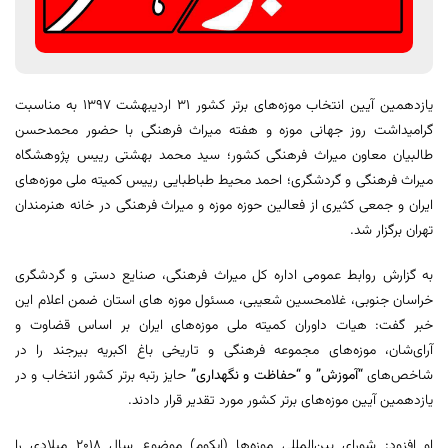
یازدهمین آیین انتخاب موزه‌های برتر کشور ۳۱ اردیبهشت 1397‌ به مناسبت
گرامیداشت روز جهانی موزه و هفته میراث فرهنگی با حضور محمدحسن
طالبیان معاون میراث فرهنگی کشور؛ سید محمد بهشتی رییس پژوهشگاه
میراث فرهنگی و گردشگری؛ احمد محیط طباطبایی رییس کمیته ملی موزه‌های
ایران و جمعی کثیری از فعالین حوزه موزه و میراث فرهنگی در خانه هنرمندان
تهران برگزار شد.
به گزارش روابط عمومی اداره کل میراث فرهنگی، صنایع دستی و گردشگری
خراسان جنوبی، غلامحسین شعیبی، مسئول موزه های استان ضمن اعلام این
خبر گفت: هیات داوران کمیته ملی موزه‌های ایران بر اساس قضاوت و
آرای‌شان، موزه‌های مجموعه فرهنگی و تاریخی باغ اکبریه بیرجند را در
شاخص‌های
“آموزش” و “حفاظت و نگهداری”
حایز رتبه برتر کشور انتخاب و در
یازدهمین آیین موزه‌های برتر کشور مورد تقدیر قرار دادند.
او افزود: شورای بین‌المللی موزه‌ها (ایکوم) موضوع سال 2018 میلادی را