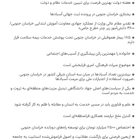
هفته دولت بهترین فرصت برای تبیین خدمات نظام و دولت
یشتازی خراسان جنوبی در پرونده ثبت جهانی آسبادها
تقدیر مقام عالی وزارت از عملکرد جهادی معاونت آموزش ابتدایی خراسان جنوبی/
۴۶۰۰ دانش‌آموز زیر چتر «طرح حامی»
۱۸۵ بیمار هموفیلی در خراسان جنوبی تحت پوشش خدمات بیمه سلامت قرار
دارند
خانواده را مهمترین رکن پیشگیری از آسیب‌های اجتماعی
موضوع میراث فرهنگی، امری فرابخشی است
بیشترین تعداد آسبادها در میان سه استان شرقی کشور در خراسان جنوبی
،ضرورت استفاده از اعتبارات ملی برای مرمت آسبادها
یکی از سیاست‌های اصلی جهاد دانشگاهی تبدیل مزیت‌های منطقه‌ای به ثروت و
خدمت به مردم است
علم و فناوری باید در مسیر خدمت به انسان و مقابله با ظلم به کار گرفته شود
کنترل ملخ نیازمند همکاری فرامنطقه‌ای است
اختصاص 2500 میلیارد تومان برای توسعه راه‌های دوبانده خراسان جنوبی
اربعین فرصتی برای بازگشت عقلانیت و اصول فراموش‌شده انسانیت به جامعه