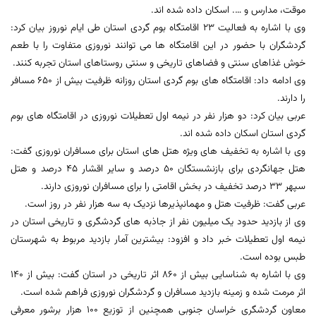
موقت، مدارس و …. اسکان داده شده اند.
وی با اشاره به فعالیت 23 اقامتگاه بوم گردی استان طی ایام نوروز بیان کرد:
گردشگران با حضور در این اقامتگاه ها می توانند نوروزی متفاوت را با طعم
خوش غذاهای سنتی و فضاهای تاریخی و سنتی روستاهای استان تجربه کنند.
وی ادامه داد: اقامتگاه های بوم گردی استان روزانه ظرفیت بیش از 650 مسافر
را دارند.
عربی بیان کرد: دو هزار نفر در نیمه اول تعطیلات نوروزی در اقامتگاه های بوم
گردی استان اسکان داده شده اند.
وی با اشاره به تخفیف های ویژه هتل های استان برای مسافران نوروزی گفت:
هتل جهانگردی برای بازنشستگان 50 درصد و سایر اقشار 45 درصد و هتل
سپهر 33 درصد تخفیف در بخش اقامتی را برای مسافران نوروزی دارند.
عربی گفت: ظرفیت هتل و مهمانپذیرها نزدیک به سه هزار نفر در روز است.
وی از بازدید حدود یک میلیون نفر از جاذبه های گردشگری و تاریخی استان در
نیمه اول تعطیلات خبر داد و افزود: بیشترین آمار بازدید مربوط به شهرستان
طبس بوده است.
وی با اشاره به شناسایی بیش از 860 اثر تاریخی در استان گفت: بیش از 140
اثر مرمت شده و زمینه بازدید مسافران و گردشگران نوروزی فراهم شده است.
معاون گردشگری خراسان جنوبی همچنین از توزیع 100 هزار برشور معرفی