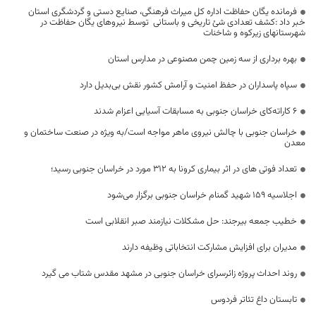
فرمانده یگان حفاظت اداره کل میراث فرهنگی، صنایع دستی و گردشگری استان
خبر داد :کشف تعدادی شئ تاریخی و باستانی توسط نیروهای یگان حفاظت در
شهرستانهای زیرکوه و شاخنات
بهره برداری از سه زمین چمن مصنوعی در مدارس استان
سپاه پاسداران در حفظ امنیت و آرامش کشور نقش بی‌بدیل دارد
۶ کاراته‌کای خراسان جنوبی به مسابقات آسیایی اعزام شدند
خراسان جنوبی با چالش نیروی ماهر مواجه است/به ویژه در صنعت ساختمان و
معدن
تعداد فوتی های در اثر بیماری کرونا به 312 مورد در خراسان جنوبی رسید؛
اجلاسیه ۱۵۹ شهید گمنام خراسان جنوبی برگزار می‌شود
خطیب جمعه بیرجند: حل مشکلات نیازمند صبر انقلابی است
مدیران برای افزایش مشارکت انتخاباتی وظیفه دارند
روند احداث پروژه زائرسرای خراسان جنوبی در مشهد مقدس شتاب می گیرد
تابستان داغ تئاتر فردوس