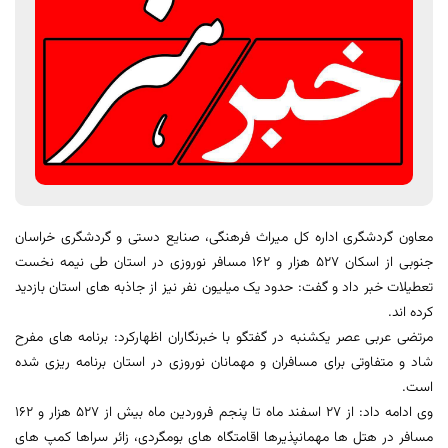
معاون گردشگری اداره کل میراث فرهنگی، صنایع دستی و گردشگری خراسان
جنوبی از اسکان 527 هزار و 162 مسافر نوروزی در استان طی نیمه نخست
تعطیلات خبر داد و گفت: حدود یک میلیون نفر نیز از جاذبه های استان بازدید
کرده اند.
مرتضی عربی عصر یکشنبه در گفتگو با خبرنگاران اظهارکرد: برنامه های مفرح
شاد و متفاوتی برای مسافران و مهمانان نوروزی در استان برنامه ریزی شده
است.
وی ادامه داد: از 27 اسفند ماه تا پنجم فروردین ماه بیش از 527 هزار و 162
مسافر در هتل ها مهمانپذیرها اقامتگاه های بومگردی، زائر سراها کمپ های