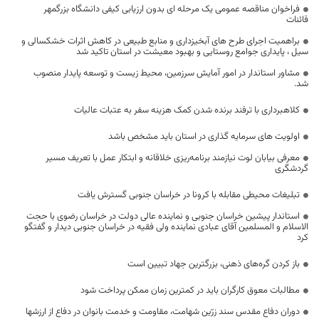
فراخوان مناقصه عمومی یک مرحله ای بدون ارزیابی کیفی دانشگاه بزرگمهر
قائنات
براهمیت اجرای طرح های آبخیزداری و منابع طبیعی در کاهش اثرات خشکسالی و
سیل ، پایداری جوامع روستایی و بهبود معیشت در استان تاکید شد
مشاور استاندار در امور آمایش سرزمین، محیط زيست و توسعه پايدار منصوب
شد.
کلاهبرداری با ترفند برنده شدن کمک هزینه سفر به عتبات عالیات
اولویت های سرمایه گذاری در استان باید مشخص باشد
معرفی بیابان لوت نیازمند برنامه‌ریزی خلاقانه و ابتکار عمل با تعریف مسیر
گردشگری
تبلیغات محیطی مقابله با کرونا در خراسان جنوبی گسترش یافت
استاندار پیشین خراسان جنوبی و نماینده عالی دولت در خراسان رضوی با حجت
الاسلام و المسلمین آقای عبادی نماینده ولی فقیه در خراسان جنوبی دیدار و گفتگو
کرد
باز کردن گره‌های ذهنی، بزرگترین جهاد تبیین است
مطالبات معوق کارگران باید در کمترین زمان ممکن پرداخت شود
دوران دفاع مقدس سند زرّین شهامت، مقاومت و خدمت بانوان در دفاع از ارزشها