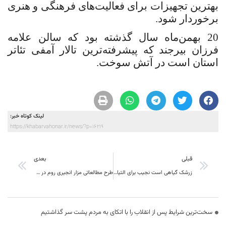
بهترین تجهیزات برای فعالیت‌های فرهنگی و هنری
برخوردار شود.
20 بهمن‌ماه سال گذشته بود که سالن علامه
فرزان بیرجند که پیشرفته‌ترین تالار آمفی تئاتر
استان است در آتش سوخت.
لینک کوتاه خبر:
https://khabarvahonar.ir/news/?p=16219
قبلی
بعدی
زرشک گیاهی است نجیب برای التیام دردهای سیاسی مخالفان
طرح مطالعاتی مزار انجیری روم در شهرستان قائنات آغاز شد
سخت‌ترین شرایط پس از انقلاب را با اتکای به مردم پشت سر گذاشتیم