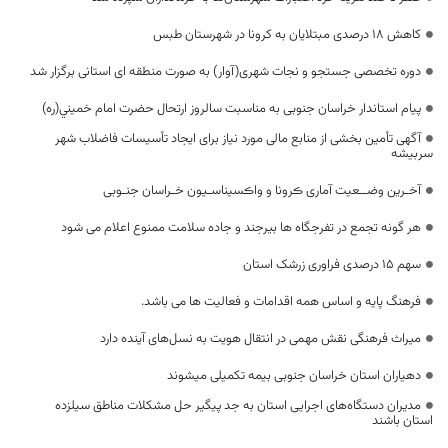
کاهش ۱۸ درصدی مبتلایان به کرونا در شهرستان طبس
دوره تخصصی جستجو و نجات شهری(آوار) به صورت منطقه ای استانی برگزار شد
پیام استاندار خراسان جنوبی به مناسبت سالروز ارتحال حضرت امام خمیني(ره)
آگهی تأمین بخشی از منابع مالی مورد نیاز برای ایجاد تأسیسات فاضلاب شهر
سربیشه
آخـرین وضــعیت آماری ڪرونا و واڪسیناسـیون خـراسان جنـوبی
هر گونه تجمع در تفرجگاه ها بیرجند و جاده سلامت ممنوع اعلام می شود
سهم 15 درصدی فراوری زرشک استان
فرهنگ پایه و اساس همه اقدامات و فعالیت ها می باشد.
میراث فرهنگی نقش مهمی در انتقال هویت به نسل‌های آینده دارد
دهیاران استان خراسان جنوبی بیمه تکمیلی میشوند
مدیران دستگاه‌های اجرایی استان به جد پیگیر حل مشکلات مناطق سیلزده
استان باشند