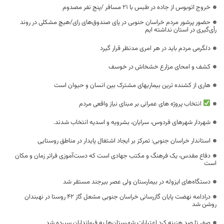
خروج اتوبوس از جاده در طبس با ۲۱ مسافر /پنج نفر مصدوم
حضور پرشور مردم خراسان حنوبی در پای صندوق‌های رای/هیچ مشکلی در روند
رأی‌گیری در استان نداشته ایم
دلگرمی مردم باید در هر امری مدنظر قرار گیرد
کشف و امحای مزارع خشخاش در خوسف
هاری از کشنده ترین بیماریهای مشترک بین انسان و حیوان است
انتخاب پروژه های عمرانی بر مبنای نیاز واقعی مردم
شهردار شهرهای فردوس، سرایان، بشرویه و اسدیه انتخاب شدند.
استاندار خراسان جنوبی: تمرکز بر ایجاد اشتغال پایدار در مناطق روستایی
دفاع مقدس، یک فرهنگ و مکتب جهادی است که دست‌آموزی فراتر زمان و مکان
است
دستگاه‌های ایزوله در بیمارستان ولی عصر بیرجند مستقر شد
درادامه نهضت پایان گازرسانی خراسان جنوبی مشعل گاز ۴۲ روستا در نهبندان
روشن شد
صفر تا صد هزینه کرد اعتبارات شهرستان‌ها به فرمانداران سپرده شد