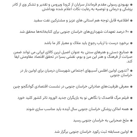
بهبودی رسولی مقدم فرماندار سرایان از کرونا ویروس و تقدیر و تشکر وی از کادر
پزشکی و درمانی و توصیه به رعایت نکات اعلام شده بهداشتی
اطلاعیه قابل توجه هم استانی های عزیز و مشترکین نفت سفید
۶۰ درصد تعهدات شهرداری‌های خراسان جنوبی برای کتابخانه‌ها محقق شد
برخورد درست با ارباب رجوع باید ملاک و معیار کار ما باشد
صنایع دستی و هنرهای سنتی به عنوان اصیل ترین کالای ایرانی می تواند ضمن
صیانت از فرهنگ و هنر این مرز و بوم، نقشی بسزا در تحقق اقتصاد مقاومتی ایفا
کند.
?تدوین اولین اطلس آسیبهای اجتماعی شهرستان درمیان برای اولین بار در
خراسان جنوبی
معرفی ظرفیت‌های صادراتی خراسان جنوبی در نشست اقتصادی گوانگجو چین
فیلم مرگ قاصدک با نگاهی نو به بازیگران جدید الورود تاتر کشور کلید خورد
همه اماکن پزشکی خراسان جنوبی سال آینده باید مناسب سازی شوند
ملخ صحرایی به خراسان جنوبی رسید
اولین مسابقه ثبت رکورد خراسان جنوبی برگزار شد