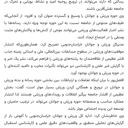
رسالتی که دارند می‌توانند در ترویج روحیه امید و نشاط، پویایی و تحرک در
جامعه نقش‌آفرین باشند.
وی حوزه ورزش و جوانان را وسیع و گسترده عنوان کرد و افزود: از آنجایی‌که
طیف‌های متنوعی از جامعه نسبت به این حوزه توجه ویژه دارند، رسانه‌ها با
نشر اخبار فعالیت‌های ورزشی می‌توانند موجی از کنش‌ها و واکنش‌های مثبت
ومنفی را در اجتماع ایجاد کنند.
مدیرکل ورزش و جوانان خراسان‌جنوبی تصریح کرد: همان‌طوری‌که انتشار
موفقیت‌های ورزشی در سطوح مسابقات بین‌المللی، ملی و استانی زمینه جذب
قشر عظیمی از علاقه‌مندان به رشته‌های ورزشی را فراهم می‌کند، نشر یک خبر و
یا گزارش غیر علمی و کارشناسی نیز می‌تواند تأثیرات مخرب و ناامید کننده‌ای را
در حوزه ورزش و جوانان بوجود آورد.
افضل‌پور با بیان اینکه تعاملات و ارتباطات بین بخشی حوزه رسانه و بدنه ورزش
و جوانان در ترویج و همگانی کردن ورزش بسیار موثر است، گفت: بخش
عظیمی از اقشار جامعه پیگیر اتفاقات و رویدادهای ورزشی هستند لذا انتشار
عملکرد مناسب و منصفانه حوزه ورزش و جوانان می‌تواند در ترغیب حامیان و
توسعه این پدیده اجتماعی موثر باشد.
وی خاطرنشان کرد: اداره کل ورزش و جوانان خراسان‌جنوبی با آغوش باز از
گزارش‌های تحلیلی منطبق بر واقعیت‌های دقیق علمی و کارشناسی استقبال