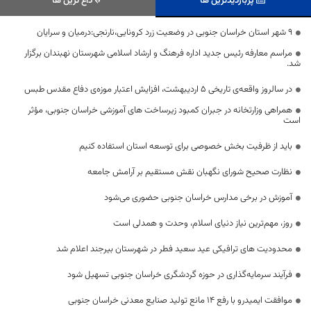
پربازدیدترین ها
داغ ترین ها
۹ شهر استان خراسان جنوبی در وضعیت زرد کرونایی،نارنجی:درمیان و سرایان
مراسم معارفه رئیس جدید اداره فرهنگ و ارشاد اسلامی شهرستان نهبندان برگزار
شد.
در سالروز واقعه‌ی تاریخی ۵ اردیبهشت، افزایش اعتبار موزه‌ی دفاع مقدس طبس
همراهی وزارتخانه در جبران کمبود زیرساخت های آموزشی خراسان جنوبی، مؤثر
است
باید از ظرفیت بخش خصوصی برای توسعه استان استفاده کنیم
نظارت صحیح شورای نگهبان نقش مستقیم بر آرامش جامعه
آموزش در برخی مدارس خراسان جنوبی حضوری می‌شود
روز، مهم‌ترین نیاز دنیای اسلام، وحدت و همدلی است
محدودیت های ترافیکی عید سعید فطر در شهرستان بیرجند اعلام شد
فرآیند سرمایه‌گذاری در حوزه گردشگری خراسان جنوبی تسهیل شود
موافقت ایمیدرو با رفع ۱۴ مانع تولید صنایع معدنی خراسان جنوبی