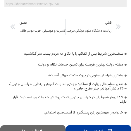
https://khabarvahonar.ir/news/?p=12017
قبلی
بعدی
ریاست دانشگاه علوم پزشکی بیرجند خبرداد： بیمارستان رازی ظرفیتی بالقوه در توریسم درمانی
کنسرت و موسیقی، چوب دوسر طلا برای هیاهوی دلواپسان بهانه‌گیر و بهانه‌جو
سخت‌ترین شرایط پس از انقلاب را با اتکای به مردم پشت سر گذاشتیم
هفته دولت بهترین فرصت برای تبیین خدمات نظام و دولت
یشتازی خراسان جنوبی در پرونده ثبت جهانی آسبادها
تقدیر مقام عالی وزارت از عملکرد جهادی معاونت آموزش ابتدایی خراسان جنوبی/
۴۶۰۰ دانش‌آموز زیر چتر «طرح حامی»
۱۸۵ بیمار هموفیلی در خراسان جنوبی تحت پوشش خدمات بیمه سلامت قرار
دارند
خانواده را مهمترین رکن پیشگیری از آسیب‌های اجتماعی