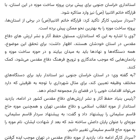
استانداری خراسان جنوبی برای پیش بردن پروژه ساخت موزه در این استان، با
قرارگاه خاتم الانبیا (ص) نیز وارد مذاکره شود.
?سردار سرتیپ کارگر تأکید کرد: قرارگاه خاتم الانبیا(ص) در برخی از استان‌ها،
پروژه ساخت موزه را به بهترین نحو ممکن پیش برده است.
?وی با اشاره به این که استانداران، مسئول حفظ آثار و نشر ارزش‌ های دفاع
مقدس در استان خودشان هستند، اظهار داشت: برای تحقق این موضوع،
همه دستگاه‌ها و نهاد‌ها باید به میدان بیایند و در حوزه ساخت موزه و
یادمان‌هایی که موجب ماندگاری و ترویج فرهنگ دفاع مقدس می‌شود، کمک
کنند.
?به گفته وی؛ در استان خراسان جنوبی نیز استاندار باید برای دستگاه‌های
مختلف وظیفه تعیین کند، برای مثال شهرداری با توجه به ظرفیتی که دارد
می‌تواند اقدامات خوبی را در فضای باز مجموعه انجام دهد.
?رئیس بنیاد حفظ آثار و نشر ارزش‌های دفاع مقدس کشور در ادامه، بازدید
استاندار از موزه انقلاب اسلامی و دفاع مقدس تهران و همچنین موزه حاج
قاسم سلیمانی را پیشنهاد داد و گفت: به پیشنهاد سردار قاسم سلیمانی،
موزه‌ای با عنوان پایان داعش ساخته شد که بعد از شهادت ایشان، نام موزه را
به موزه حاج قاسم سلیمانی تغییر دادیم.
?سردار کارگر ادامه داد: بازدید از موزه دفاع مقدس در تهران موجب ایده گرفتن