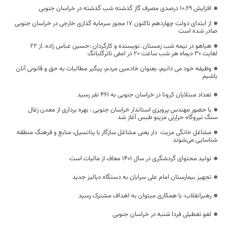
افزایش ۱۰.۶۹ درصدی مصرف گاز گذشته شب گذشته در خراسان جنوبی
از ابتدای دولت چهاردهم تاکنون ۱۷ مجوز سرمایه گذاری خارجی در خراسان جنوبی
صادر شده است
هیاهو در نیمه شب زمستان .نویسنده و کارگردان :حسین عباس زاده .از ۲۲
لغایت ۳۰ دیماه هر شب ساعت ۲۰ در امفی تاترگلبانگ
وظیفه خود می دانیم، بعنوان خادمین مردم، پیگیر مطالبات به حق و قانونی آنان
باشیم
تعداد مبتلایان کرونا در خراسان جنوبی به 461 نفر رسید
با حضور مهندس پرویزی استاندار خراسان جنوبی : بهره برداری از معدن زغال
سنگ نیروگاه حرارتی مزینو طبس آغاز شد
مشاغل خانگی مزیت ‌ دار یعنی مشاغل سازگار با پتانسیل، منابع و فرهنگ منطقه
شناسایی می‌شوند
تولید محتوای گردشگری در سال ۱۴۰۱ معاف از مالیات است
تجهیز بیمارستان امام علی سرایان به دستگاه دیالیز جدید
رهبرانقلاب: با همکاری میتوان به اهداف مشترک رسید
لغو تعطیلی فردا شنبه در خراسان جنوبی