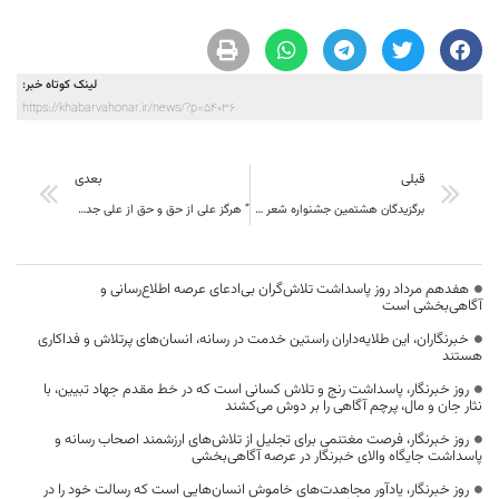
لینک کوتاه خبر:
https://khabarvahonar.ir/news/?p=54036
قبلی
بعدی
برگزیدگان هشتمین جشنواره شعر فجر خراسان جنوبی معرفی شدند
” هرگز علی از حق و حق از علی جدا نمی شود”
هفدهم مرداد روز پاسداشت تلاش‌گران بی‌ادعای عرصه اطلاع‌رسانی و
آگاهی‌بخشی است
خبرنگاران، این طلایه‌داران راستین خدمت در رسانه، انسان‌های پرتلاش و فداکاری
هستند
روز خبرنگار، پاسداشت رنج و تلاش کسانی است که در خط مقدم جهاد تبیین، با
نثار جان و مال، پرچم آگاهی را بر دوش می‌کشند
روز خبرنگار، فرصت مغتنمی برای تجلیل از تلاش‌های ارزشمند اصحاب رسانه و
پاسداشت جایگاه والای خبرنگار در عرصه آگاهی‌بخشی
روز خبرنگار، یادآور مجاهدت‌های خاموش انسان‌هایی است که رسالت خود را در