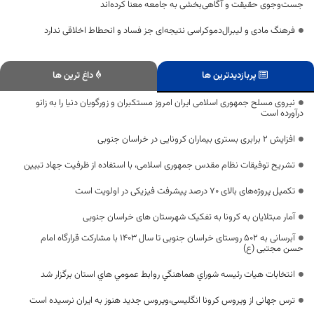
جست‌وجوی حقیقت و آگاهی‌بخشی به جامعه معنا کرده‌اند
فرهنگ مادی و لیبرال‌دموکراسی نتیجه‌ای جز فساد و انحطاط اخلاقی ندارد
پربازدیدترین ها
داغ ترین ها
نیروی مسلح جمهوری اسلامی ایران امروز مستکبران و زورگویان دنیا را به زانو
درآورده است
افزایش ۲ برابری بستری بیماران کرونایی در خراسان جنوبی
تشریح توفیقات نظام مقدس جمهوری اسلامی، با استفاده از ظرفیت جهاد تبیین
تکمیل پروژه‌های بالای ۷۰ درصد پیشرفت فیزیکی در اولویت است
آمار مبتلایان به کرونا به تفکیک شهرستان های خراسان جنوبی
آبرسانی به 502 روستای خراسان جنوبی تا سال 1403 با مشارکت قرارگاه امام
حسن مجتبی (ع)
انتخابات هیات رئیسه شوراي هماهنگي روابط عمومي هاي استان برگزار شد
ترس جهانی از ویروس کرونا انگلیسی،ویروس جدید هنوز به ایران نرسیده است