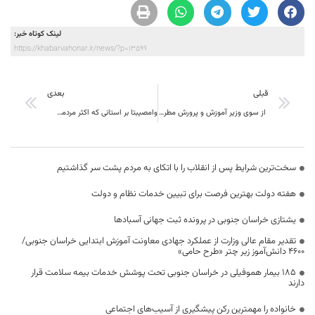
لینک کوتاه خبر:
https://khabarvahonar.ir/news/?p=13599
قبلی
بعدی
از سوی وزیر آموزش و پرورش مطرح شد: کسب رتبه برتر کشور توسط شورای آموزش و پرورش استان
وامصیبتا بر استانی که اکثر مردمش به یارانه ها نیاز مبرم داشته باشند
سخت‌ترین شرایط پس از انقلاب را با اتکای به مردم پشت سر گذاشتیم
هفته دولت بهترین فرصت برای تبیین خدمات نظام و دولت
یشتازی خراسان جنوبی در پرونده ثبت جهانی آسبادها
تقدیر مقام عالی وزارت از عملکرد جهادی معاونت آموزش ابتدایی خراسان جنوبی/
۴۶۰۰ دانش‌آموز زیر چتر «طرح حامی»
۱۸۵ بیمار هموفیلی در خراسان جنوبی تحت پوشش خدمات بیمه سلامت قرار
دارند
خانواده را مهمترین رکن پیشگیری از آسیب‌های اجتماعی