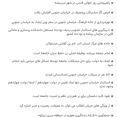
راهپیمایی روز جهانی قدس در شهر سربیشه
قبض گاز مشترکان پرمصرف در خراسان جنوبی افزایش یافت
بهره‌برداری از خانه فرهنگ خراسان جنوبی در سفر وزیر ارشاد به خراسان جنوبی
با پیگیری های استاندار تصویب ردیف بودجه‌ مستقل دانشکده پرستاری و مامایی
قاین در سازمان برنامه و بودجه کشور
جاده های مرگ استان اندر خم بی کفایتی مسئولان
امام جمعه بیرجند: وظیفه اصلی زن حفظ بنیان جامعه است
کمک به دولت برای حل مشکلات جامعه توسط تشکل های مردمی باید انجام
شود
57 نفر در سیلاب خراسان جنوبی امدادرسانی شدند
استاندار خراسان جنوبی تنها نماد تغییر در دولت چهاردهم / اینجا دولت چهاردهم
وجود ندارد
نفوذ کلید دشمنان برای بر هم زدن نظم و امنیت جامعه است
از ویژگی های جریان انقلاب می توان به معرفت، بصیرت و صبر اشاره کرد
جمع‌آوری ۵۰۰ تله زنده‌گیری هوبره در منطقه مرزی زیرکوه