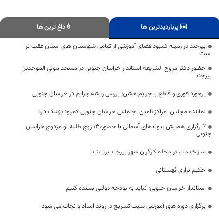
پربازدیدترین ها
داغ ترین ها
بیرجند در زمینه کمبود فضای آموزشی از تمامی شهرستان های استان عقب تر
است
حضور دکتر مروج الشریعه استاندار خراسان جنوبی در مسجد مولی الموحدین
بیرجند
برخورد فوری و قاطع با جرایم خشن؛ بررسی ریشه جرایم در خراسان جنوبی
نماینده مجلس: مراکز تامین اجتماعی خراسان جنوبی کمبود پزشک دارد
?برگزاری همایش پیوند‌های آسمانی با حضور۱۳۰ زوج طلبه نو مزدوج خراسان
جنوبی
میز خدمت در محله کارگران شهر بیرجند برپا شد
حکیم نزاری قهستانی
استاندار خراسان جنوبی: نباید به بودجه دولتی بسنده کنیم
برگزاری دوره های آموزشی سبب تسریع در روند امداد و نجات می شود