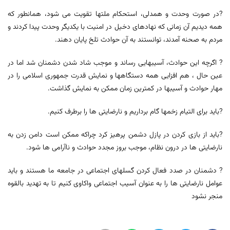
?در صورت وحدت و همدلی، استحکام ملتها تقویت می شود، همانطور که
همه دیدیم آن زمانی که نهادهای دخیل در امنیت با یکدیگر وحدت پیدا کردند و
مردم به صحنه آمدند، توانستند به آن حوادث تلخ پایان دهند.
? اگرچه این حوادث، آسیبهایی رساند و موجب شاد شدن دشمنان شد اما در
عین حال ، هم افزایی همه دستگاهها و نمایش قدرت جمهوری اسلامی را در
مهار حوادث و آسیبها در کمترین زمان ممکن به نمایش گذاشت.
?باید برای التیام زخمها گام برداریم و نارضایتی ها را برطرف کنیم.
?باید از بازی کردن در پازل دشمن پرهیز کرد چراکه ممکن است دامن زدن به
نارضایتی ها در درون نظام، موجب بروز مجدد حوادث و ناآرامی ها شود.
? دشمنان در صدد فعال کردن گسلهای اجتماعی در جامعه ما هستند و باید
عوامل نارضایتی ها را به عنوان آسیب اجتماعی واکاوی کنیم تا به تهدید بالقوه
منجر نشود