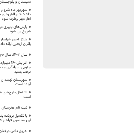
سیستان و بلوچستان
شهریور ماه شروع م
داشت تا چالش‌های حو
آغاز مهر برطرف شود
بارش‌های پاییزی در
شروع می شود
زائران اربعین ارائه داد
سال ۱۴۰۳، سال «جهش تولید با مشارکت مردم»
افزایش ۶۰
درصد رسید
شهرستان نهبندان د
آینده است
است
ثبت نام هنرستان ه
با تکمیل پرونده پ
این محصول فراهم ش
حریق دامن درختان 