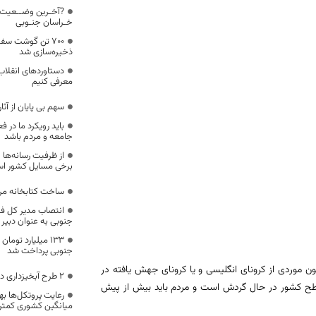
?آخـرین وضــعیت 
خـراسان جنـوبی
۷۰۰ تن گوشت سف
ذخیره‌سازی شد
دستاوردهای انقلاب
معرفی کنیم
سهم بی پایان از آثا
باید رویکرد ما در ف
جامعه و مردم باشد
از ظرفیت رسانه‌ها
برخی مسایل کشور اس
ساخت کتابخانه مر
انتصاب مدیر کل فر
جنوبی به عنوان دبیر 
۱۳۳ میلیارد توم
جنوبی پرداخت شد
ون موردی از کرونای انگلیسی و یا کرونای جهش یافته در
۲ طرح آبخیزداری در شهرستان بشرویه افتتاح شد
طح کشور در حال گردش است و مردم باید بیش از پیش
رعایت پروتکل‌ها به
میانگین کشوری کمتر