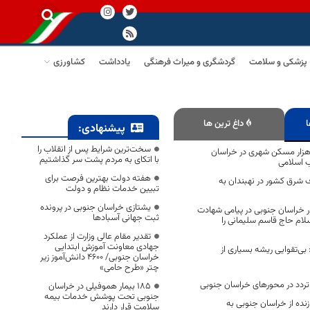
پزشکی و سلامت
گردشگری و میراث فرهنگی
یادداشت
کشاورزی
ا
داغ ترین ها
پیشنهادی:
سخت‌ترین شرایط پس از انقلاب را
داث بیش از ۵۰ هزار مسکن شهری در خراسان
با اتکای به مردم پشت سر گذاشتیم
ب اسلامی
هفته دولت بهترین فرصت برای
 شرق کشور در نهبندان به
تبیین خدمات نظام و دولت
یشتازی خراسان جنوبی در پرونده
در خراسان جنوبی در پیامی شهادت
ثبت جهانی آسبادها
لام حاج قاسم سلیمانی را
تقدیر مقام عالی وزارت از عملکرد
جهادی معاونت آموزش ابتدایی
بی‌تقوایی ریشه بسیاری از
خراسان جنوبی/ ۴۶۰۰ دانش‌آموز زیر
چتر «طرح حامی»
۱۸۵ بیمار هموفیلی در خراسان
جنوبی تحت پوشش خدمات بیمه
نده از خراسان جنوبی به
سلامت قرار دارند