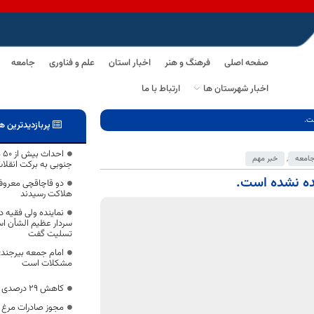
صفحه اصلی
فرهنگ و هنر
اخبار استان
علم و فناوری
جامعه
اخبار شهرستان ها
ارتباط با ما
ت.
پربازدیدترین ه
اح
امعه
,
خبر مهم
جنوبی به برکت انقلا
ده نشده است.
دو قاچاقچی معروف
هلاکت رسیدند
نماینده ولی فقیه 
سردار عظیم الشأن اس
تسلیت گفت
امام جمعه بیرجند: 
مشکلات است
کاهش 29 درصدی تردد در محورهای خراسان جنوبی
مجوز صادرات مرغ ز