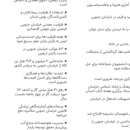
زائران اربعین، الگوی همدلی و اخلاص
است
آماری ڪرونا و واڪسیناسـیون
استفاده از ظرفیت پیمانکاران و
تأمین‌کنندگان بومی استان
ید و قرمز در خراسان جنوبی
ظرفیت معدنی خراسان جنوبی
فرصتی برای جهش اقتصادی
 را به درستی برای نسل جوان
همه ظرفیت‌ها برای خدمت‌رسانی
ایمن به زائران پایان صفر بسیج شود
ر ماندن در خانه
53 موکب خراسان جنوبی در
عالیت‌ها، گره‌‌گشایی از مشکلات
خدمت زائران اربعین
جابه‌جایی 2 میلیون و 404 هزار تن
 و دانشجویان شجاعانه برای حل
کالا از خراسان جنوبی به سراسر کشور
تفاده شود
تشدید نظارت‌ها و همکاری
دستگاه‌ها برای کنترل قیمت‌ها
کزی بیرجند ضروری است
ضروری است
هنگ و ارشاد اسلامی خراسان
رفع 40 هزار نشتی گاز و کشف 76
ستاد برگزاری هفته کتاب استان
مورد سرقت گاز در چهار ماهه نخست
سال
ان تسهیلات اشتغال در خراسان
پسماندهای آزمایشگاهی پزشکی
قانونی خراسان جنوبی مکانیزه دفع
می‌شود
داشتی در خراسان جنوبی از
مدیریت هوشمندانه منابع آب،
 است
پیش‌نیاز تحقق توسعه پایدار