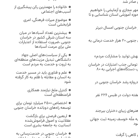
 صادر شد
خانواده را مهمترین رکن پیشگیری از
هر مجازی و آزمایشی را خواهیم
آسیب‌های اجتماعی
زه آموزشی استان شناسایی و تا
موضوع میراث فرهنگی، امری
فرابخشی است
 خراسان جنوبی امسال دیرتر
بیشترین تعداد آسبادها در میان
سه استان شرقی کشور در خراسان
هلال احمر خراسان‌ جنوبی ۲۰ هزار خدمت درمانی به
جنوبی ،ضرورت استفاده از اعتبارات
ملی برای مرمت آسبادها
یکی از سیاست‌های اصلی جهاد
دانشگاهی تبدیل مزیت‌های منطقه‌ای
به ثروت و خدمت به مردم است
۱ میلیارد تومانی جذب اعتبارات در خراسان
جنوبی ؛ میانگین جذب دستگاه‌های اجرایی به ۸۰
علم و فناوری باید در مسیر خدمت
به انسان و مقابله با ظلم به کار گرفته
شود
روازه رشد خراسان جنوبی در
کنترل ملخ نیازمند همکاری
فرامنطقه‌ای است
اشتغال طرح‌های هفته دولت در طبس ۲۲۶ نفر
اختصاص 2500 میلیارد تومان برای
توسعه راه‌های دوبانده خراسان جنوبی
نرهای زیبای دختران بیرجند
اربعین فرصتی برای بازگشت
نبه ملّه خوسف زمینه ثبت جهانی
عقلانیت و اصول فراموش‌شده
ود
انسانیت به جامعه بشری است
خراسان جنوبی در خدمت‌رسانی به
کاهی را گرفت