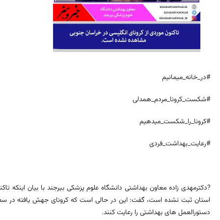
#در_خانه_میمانیم
#شکست_کرونا_مردم_همدلی
#کرونا_را_شکست_میدهیم
#رعایت_بهداشت_فردی
?دکترمهدی زاده معاون بهداشتی دانشگاه علوم پزشکی بیرجند با بیان اینکه تاکن
استان ثبت نشده است، گفت: این در حالی است که کرونای جهش یافته در س
دستورالعمل های بهداشتی را رعایت کنند.