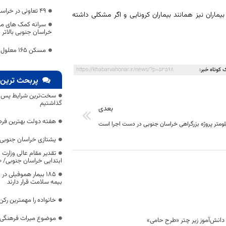
۴۹ تعاونی در خراسان جنوبی ثبت شد
ماران نیز همانند بیماران کرونایی و اگر مشکلی داشته
سرانه کمک های مرد
خراسان جنوبی بالاتر
مسکن 165 معلول خراسان جنوبی مناسب سازی شد
 کوتاه خبر:
https://khabarvahonar.ir/news/?p=53598
پربحث ترین 
سخت‌ترین شرایط پس از 
گذاشتیم
بعدی
هفته دولت بهترین فرص
یشتازی خراسان جنوبی د
تقدیر مقام عالی وزارت
ابتدایی خراسان جنوبی/ ۴۶۰۰ دانش‌آموز زیر چتر «طرح حامی»
۱۸۵ بیمار هموفیلی
بیمه سلامت قرار دارند
خانواده را مهمترین رک
موضوع میراث فرهنگی،