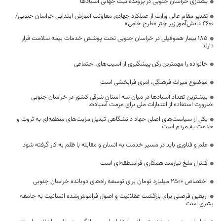
یشتازی خراسان جنوبی در پرونده ثبت جهانی آسبادها
تقدیر مقام عالی وزارت از عملکرد جهادی معاونت آموزش ابتدایی خراسان جنوبی/
۴۶۰۰ دانش‌آموز زیر چتر «طرح حامی»
۱۸۵ بیمار هموفیلی در خراسان جنوبی تحت پوشش خدمات بیمه سلامت قرار
دارند
خانواده را مهمترین رکن پیشگیری از آسیب‌های اجتماعی
موضوع میراث فرهنگی، امری فرابخشی است
بیشترین تعداد آسبادها در میان سه استان شرقی کشور در خراسان جنوبی
،ضرورت استفاده از اعتبارات ملی برای مرمت آسبادها
یکی از سیاست‌های اصلی جهاد دانشگاهی تبدیل مزیت‌های منطقه‌ای به ثروت و
خدمت به مردم است
علم و فناوری باید در مسیر خدمت به انسان و مقابله با ظلم به کار گرفته شود
کنترل ملخ نیازمند همکاری فرامنطقه‌ای است
اختصاص 2500 میلیارد تومان برای توسعه راه‌های دوبانده خراسان جنوبی
اربعین فرصتی برای بازگشت عقلانیت و اصول فراموش‌شده انسانیت به جامعه
بشری است