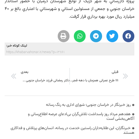
پروژه گازرساني به شهر گزيک از توابع شهرستان درميان با حضور استاندار
خراسان جنوبي و جمعي از مسئولين استاني و شهرستاني با اعتباري بالغ بر ۴۰
ميليارد ريال مورد بهره برداري قرار گرفت.
لینک کوتاه خبر:
https://khabarvahonar.ir/news/?p=13861
قبلی
بعدی
۱۱۱ طرح عمرانی همزمان با دهه فجر با اعتبار ۴۱ ميليارد و ۳۰۳ ميليون تومان در شهرستان درميان به بهره برداري رسید
دکتر رمضانی فرزند خراسان جنوبی جز صد دانشمند سال دنیا شد
روز خبرنگار در خراسان جنوبی؛ شورای اداری به رنگ رسانه
هفدهم مرداد روز پاسداشت تلاش‌گران بی‌ادعای عرصه اطلاع‌رسانی و
آگاهی‌بخشی است
خبرنگاران، این طلایه‌داران راستین خدمت در رسانه، انسان‌های پرتلاش و فداکاری
هستند