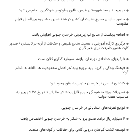
در بیرجند و سه شهرستان طبس ، قاین و فردوس خونگیری انجام می شود
حضور سازمان بسیج هنرمندان کشور در هفدهمین جشنواره بین‌المللی فیلم
مقاومت
اضافه برداشت از منابع آب زیرزمینی خراسان جنوبی افزایش یافت
برگزاری کارگاه آموزشی «اهمیت منابع طبیعی و حفاظت از آن» در تابستان / صدور
کارت همیار طبیعت برای خبرنگاران
ظرفیتهای خدادادی نهبندان نیازمند سرمایه گذاری کلان است
فرهنگ زندگی با کرونا باید ترویج یابد./در اعمال محدودیت ها، قاطعانه اقدام
گردد.
کالاهای اساسی در خراسان جنوبی به وفور وجود دارد
تسهیلات ویژه بخشودگی جرایم قابل بخشش مالیاتی تا تاریخ ۲۵ شهریور به
مناسبت هفته دولت
توزیع تعرفه‌های انتخاباتی در خراسان جنوبی
4 میلیارد ریال درآمد صدور پروانه شکار به خراسان جنوبی اختصاص یافت
توسعه کشت گیاهان دارویی گامی برای حفاظت از گونه‌های متعدد