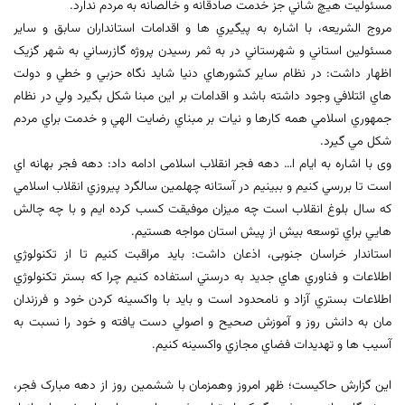
مسئوليت هيچ شاني جز خدمت صادقانه و خالصانه به مردم ندارد.
مروج الشریعه، با اشاره به پیگیري ها و اقدامات استانداران سابق و ساير
مسئولين استاني و شهرستاني در به ثمر رسيدن پروژه گازرساني به شهر گزيک
اظهار داشت: در نظام ساير کشورهاي دنيا شايد نگاه حزبي و خطي و دولت
هاي ائتلافي وجود داشته باشد و اقدامات بر اين مبنا شکل بگيرد ولي در نظام
جمهوري اسلامي همه كارها و نيات بر مبناي رضايت الهي و خدمت براي مردم
شكل مي گيرد.
وی با اشاره به ایام ا… دهه فجر انقلاب اسلامی ادامه داد: دهه فجر بهانه اي
است تا بررسي کنيم و ببينيم در آستانه چهلمين سالگرد پيروزي انقلاب اسلامي
که سال بلوغ انقلاب است چه ميزان موفيقت کسب كرده ايم و با چه چالش
هايي براي توسعه بيش از پيش استان مواجه هستيم.
استاندار خراسان جنوبی، اذعان داشت: باید مراقبت کنیم تا از تکنولوژي
اطلاعات و فناوري هاي جديد به درستي استفاده کنيم چرا كه بستر تكنولوژي
اطلاعات بستري آزاد و نامحدود است و بايد با واكسينه كردن خود و فرزندان
مان به دانش روز و آموزش صحيح و اصولي دست يافته و خود را نسبت به
آسيب ها و تهديدات فضاي مجازي واكسينه كنيم.
این گزارش حاکیست؛ ظهر امروز وهمزمان با ششمین روز از دهه مبارک فجر،