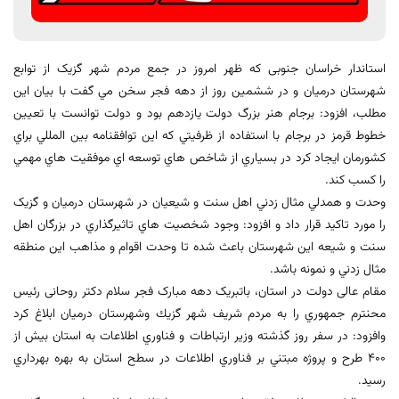
استاندار خراسان جنوبی که ظهر امروز در جمع مردم شهر گزیک از توابع
شهرستان درمیان و در ششمين روز از دهه فجر سخن مي گفت با بيان اين
مطلب، افزود: برجام هنر بزرگ دولت يازدهم بود و دولت توانست با تعيين
خطوط قرمز در برجام با استفاده از ظرفيتي که اين توافقنامه بين المللي براي
كشورمان ايجاد كرد در بسياري از شاخص هاي توسعه اي موفقيت هاي مهمي
را كسب كند.
وحدت و همدلي مثال زدني اهل سنت و شيعيان در شهرستان درميان و گزيک
را مورد تاکيد قرار داد و افزود: وجود شخصيت هاي تاثيرگذاري در بزرگان اهل
سنت و شيعه اين شهرستان باعث شده تا وحدت اقوام و مذاهب اين منطقه
مثال زدني و نمونه باشد.
مقام عالی دولت در استان، باتبریک دهه مبارک فجر سلام دکتر روحانی رئيس
محنترم جمهوري را به مردم شريف شهر گزيك وشهرستان درميان ابلاغ كرد
وافزود: در سفر روز گذشته وزير ارتباطات و فناوري اطلاعات به استان بيش از
۴۰۰ طرح و پروژه مبتني بر فناوري اطلاعات در سطح استان به بهره بهرداري
رسيد.