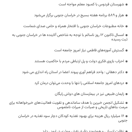
شهرستان فردوس با کمبود معلم مواجه است
هزار و ۵۸۹ برنامه هفته بسیج در خراسان جنوبی برگزار می‌شود
خانه مطبوعات خراسان جنوبی با افتخار همراه و حامی صدای شماست
امسال تاکنون 12 روز ناسالم با توجه به شاخص آلاینده ها در خراسان جنوبی به
ثبت رسیده
گسترش آموزه‌های فاطمی نیاز امروز جامعه است
احزاب بازوی فکری دولت و پل ارتباطی مردم با حاکمیت هستند
دکتر دهقانی : واحد فراهم آوری پیوند اعضا در استان راه اندازی می شود
دردهای امروز جامعه اسلامی را تنها با وحدت می‌توان درمان کرد
زایمان طبیعی نیز در بیمارستان های دولتی رایگان
تشکیل انجمن خیرین با هدف ساماندهی و تقویت فعالیت‌های خیرخواهانه برای
مرمت بناهای تاریخی و صیانت از میراث ناملموس
۱۶ میلیارد ریال هزینه برای بهبود تغذیه کودکان دچار سوء تغذیه در خراسان
جنوبی
نظارت انسانی و هوشمند دقیق نقش موثری در ایمنی دارد