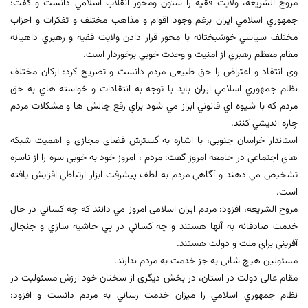
مروج الشریعه، ولایت فقیه را ستون ومحور انقلاب اسلامي دانست و گفت:
جمهوري اسلامي ايران برغم وجود اقوام و مذاهب مختلف و تفکرات و احزاب
مختلف سياسي خوشبختانه با محور قرار دادن ولايت فقيه و رهبري داهيانه
مقام معظم رهبري از امنيت و وحدت خوبي برخوردار است.
وی انتقاد و اعتراض را حق طبیعی مردم دانست و تصريح کرد: ارکان مختلف
نظام جمهوري اسلامي ايران بايد با توجه به انتقادات و خواسته هاي به حق
مردم که با شيوه اي قانوني ابراز مي شود براي رفع چالش ها و مشكلات مردم
چاره انديشي كنند.
استاندار خراسان جنوبی، با اشاره به گسترش فضای مجازی و اهميت شبکه
هاي اجتماعي در جامعه امروز گفت: مردم ، امروز خود به خوبي سره را از ناسره
تشخيص مي دهند و آگاهي مردم به لطف پيشرفت ابزار ارتباطي افزايش يافته
است.
مروج الشریعه، افزود: مردم ایران اسلامی امروز مي دانند که چه کساني در حال
خدمت صادقانه به آنها هستند و چه کساني در پي حاشيه سازي و جنجال
آفريني براي ملت و دولت هستند.
مسئولین هیچ شانی به جز خدمت به مردم ندارند.
مقام عالی دولت در استان، در بخش دیگری از سخنان خود ارزش مسئوليت در
نظام جمهوري اسلامي را ميزان خدمت رساني به مردم دانست و افزود: