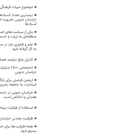
موضوع میراث فرهنگی،
بیشترین تعداد آسبادها
خراسان جنوبی ،ضرورت است
آسبادها
یکی از سیاست‌های اصل
منطقه‌ای به ثروت و خد
علم و فناوری باید در م
به کار گرفته شود
کنترل ملخ نیازمند همک
اختصاص 500
خراسان جنوبی
اربعین فرصتی برای با
انسانیت به جامعه بشری
خراسان جنوبی در خدمت‌
همدلی و اخلاص است
استفاده از ظرفیت پیمان
ظرفیت معدنی خراسان 
همه ظرفیت‌ها برای خدم
بسیج شود