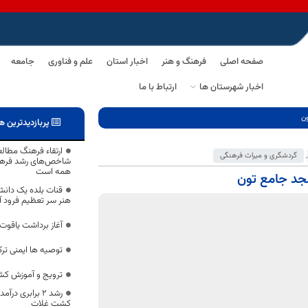
صفحه اصلی
فرهنگ و هنر
اخبار استان
علم و فناوری
جامعه
اخبار شهرستان ها
ارتباط با ما
ون
پربازدیدترین ه
ارتقاء فرهنگ مطالع
,
گردشگری و میراث فرهنگی
شاخص‌های رشد فرهن
همه است
جد جامع تون
قنات بلده یک دانش
هنر سر تعظیم فرود آو
آغاز برداشت یاقوت 
توصیه ها ایمنی ترک
ترویج و آموزش کش
رشد ۲ برابری د
کشت غلات