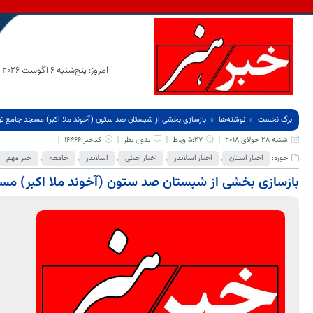
امروز: پنج‌شنبه 6 آگوست 2026
برگ نخست
نوشته‌ها
بازسازی بخشی از شبستان صد ستون (آخوند ملا اکبر) مسجد جامع ت
شنبه 28 جولای 2018
5:27 ق.ظ
بدون نظر
کدخبر:16466
حوزه:
اخبار استان
,
اخبار اسلایدر
,
اخبار اصلی
,
اسلایدر
,
جامعه
,
خبر مهم
بازسازی بخشی از شبستان صد ستون (آخوند ملا اکبر) مس