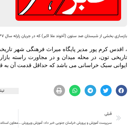
بازسازی بخشی از شبستان صد ستون (آخوند ملا اکبر) که در جریان زلزله سال 1347 تخریب شده بود در حال انجام می باشد.
، اقدس کرم پور مدیر پایگاه میراث فرهنگی شهر تاری
تاریخی تون، در محله میدان و در مجاورت راسته بازار
ایوانی سبک خراسانی می باشد که حداقل قدمت آن به قر
لینک
قبلی
سرپرست آموزش و پرورش خراسان جنوبی خبر داد: آموزش وپرورش درردیف دستگاههای برترمبارزه باموادمخدر