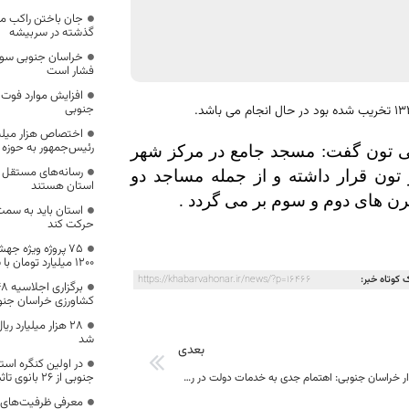
جان باختن راکب م
گذشته در سربیشه
خراسان جنوبی سومی
فشار است
افزایش موارد فوت ب
جنوبی
اختصاص هزار میلیار
رئیس‌جمهور به حوزه 
خی تون گفت: مسجد جامع در مرکز شهر
رسانه‌های مستقل و
 تون قرار داشته و از جمله مساجد دو
استان هستند
ن های دوم و سوم بر می گردد .
استان باید به سم
حرکت کند
۷۵ پروژه ویژه جه
۱۲۰۰ میلیارد تومان با سازمان برنامه بودجه تفاهم شد
 کوتاه خبر:
https://khabarvahonar.ir/news/?p=16466
کشاورزی خراسان جنو
۲۸ هزار میلیارد ر
شد
بعدی
در اولین کنگره استا
جنوبی از 26 بانوی تاثیرگذار استان تجلیل شد
معاون استاندار خراسان جنوبی: اهتمام جدی به خدمات دولت در رسانه ضروری است
معرفی ظرفیت‌های 