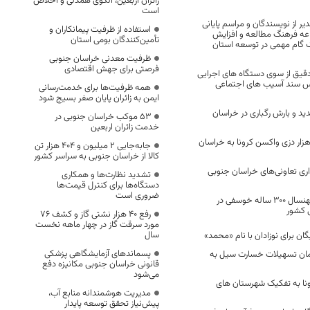
زائران اربعین، الگوی همدلی و اخلاص
است
ر از نویسندگان و مراسم پایانی
استفاده از ظرفیت پیمانکاران و
عه فرهنگ مطالعه و افزایش
تأمین‌کنندگان بومی استان
 گام مهمی در توسعه استان
ظرفیت معدنی خراسان جنوبی
فرصتی برای جهش اقتصادی
ر دقیق از سوی دستگاه های اجرایی
س سند آسیب های اجتماعی
همه ظرفیت‌ها برای خدمت‌رسانی
ایمن به زائران پایان صفر بسیج شود
د و بارش رگباری در خراسان
53 موکب خراسان جنوبی در
خدمت زائران اربعین
ود محموله ۱۴۸ هزار دزی واکسن کرونا به خراسان
جابه‌جایی 2 میلیون و 404 هزار تن
کالا از خراسان جنوبی به سراسر کشور
ری تعاونی‌های خراسان جنوبی
تشدید نظارت‌ها و همکاری
دستگاه‌ها برای کنترل قیمت‌ها
ضروری است
ثبت درخت عناب کهنسال ۳۰۰ ساله خوسفی در
 کشور
رفع 40 هزار نشتی گاز و کشف 76
مورد سرقت گاز در چهار ماهه نخست
سال
ان برای نوزادان با نام «محمد»
پسماندهای آزمایشگاهی پزشکی
یارد تومان تسهیلات خسارت سیل به
قانونی خراسان جنوبی مکانیزه دفع
می‌شود
رونا به تفکیک شهرستان های
مدیریت هوشمندانه منابع آب،
پیش‌نیاز تحقق توسعه پایدار