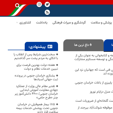
پزشکی و سلامت
گردشگری و میراث فرهنگی
یادداشت
کشاورزی
ا
داغ ترین ها
پیشنهادی:
سخت‌ترین شرایط پس از انقلاب را
ه و کتابخوانی به عنوان یکی از
با اتکای به مردم پشت سر گذاشتیم
گی و توسعه مستلزم مشارکت
هفته دولت بهترین فرصت برای
تبیین خدمات نظام و دولت
 فنی است که جهانیان نزد این
رده اند
یشتازی خراسان جنوبی در پرونده
ثبت جهانی آسبادها
پاییزی از باغات خراسان جنوبی
تقدیر مقام عالی وزارت از عملکرد
جهادی معاونت آموزش ابتدایی
 منزل درایام نوروز
خراسان جنوبی/ ۴۶۰۰ دانش‌آموز زیر
چتر «طرح حامی»
ت گلخانه‌ای از ضروریات است
۱۸۵ بیمار هموفیلی در خراسان
رآمد موقوفه شوکت‌آباد بیرجند از
جنوبی تحت پوشش خدمات بیمه
سلامت قرار دارند