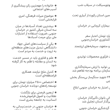
وتورسیکلت در سیلاب شب
خانواده را مهمترین رکن پیشگیری از
آسیب‌های اجتماعی
ن استان رکورددار آبیاری تحت
موضوع میراث فرهنگی، امری
فرابخشی است
یماران کرونایی در خراسان
بیشترین تعداد آسبادها در میان
سه استان شرقی کشور در خراسان
جنوبی ،ضرورت استفاده از اعتبارات
د تومان اعتبار سفر
ملی برای مرمت آسبادها
کشاورزی خراسان‌جنوبی
یکی از سیاست‌های اصلی جهاد
 متعهد، سرمایه‌های ارزشمند
دانشگاهی تبدیل مزیت‌های منطقه‌ای
به ثروت و خدمت به مردم است
ت فرآوری محصولات تولیدی
علم و فناوری باید در مسیر خدمت
به انسان و مقابله با ظلم به کار گرفته
شود
ش تولید با ارزش سرمایه‌گذاری
کنترل ملخ نیازمند همکاری
فرامنطقه‌ای است
برگزاری اجلاسیه ۲۴۸ شهید سنگرساز بی‌سنگر بخش
بی
اختصاص 2500 میلیارد تومان برای
توسعه راه‌های دوبانده خراسان جنوبی
یال اعتبار به خراسان جنوبی ابلاغ
اربعین فرصتی برای بازگشت
عقلانیت و اصول فراموش‌شده
نی بانوان تأثیرگذار خراسان
انسانیت به جامعه بشری است
خراسان جنوبی در خدمت‌رسانی به
گردشگری خراسان جنوبی