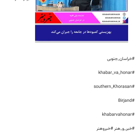
#خراسان_جنوبی
#khabar_va_honar
#southern_Khorasan
#Birjand
#khabarvahonar
#خبر_و_هنر #خبروهنر