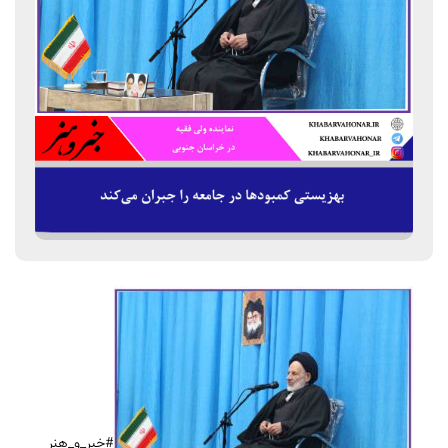
#خبر_و_هنر