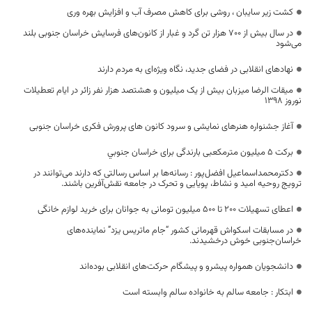
کشت زیر سایبان ، روشی برای کاهش مصرف آب و افزایش بهره وری
در سال بیش از ۷۰۰ هزار تن گرد و غبار از کانون‌های فرسایش خراسان جنوبی بلند
می‌شود
نهادهای انقلابی در فضای جدید، نگاه ویژه‌ای به مردم دارند
میقات الرضا میزبان بیش از یک میلیون و هشتصد هزار نفر زائر در ایام تعطیلات
نوروز 1398
آغاز جشنواره هنرهای نمایشی و سرود کانون های پرورش فکری خراسان جنوبی
برکت 5 میلیون مترمکعبی بارندگی برای خراسان جنوبي
دکترمحمداسماعیل افضل‌پور : رسانه‌ها بر اساس رسالتی که دارند می‌توانند در
ترویج روحیه امید و نشاط، پویایی و تحرک در جامعه نقش‌آفرین باشند.
اعطای تسهیلات ۲۰۰ تا ۵۰۰ میلیون تومانی به جوانان برای خرید لوازم خانگی
در مسابقات اسکواش قهرمانی کشور “جام ماتریس یزد” نماینده‌های
خراسان‌جنوبی خوش درخشیدند.
دانشجویان همواره پیشرو و پیشگام حرکت‌های انقلابی بوده‌اند
ابتکار : جامعه سالم به خانواده سالم وابسته است