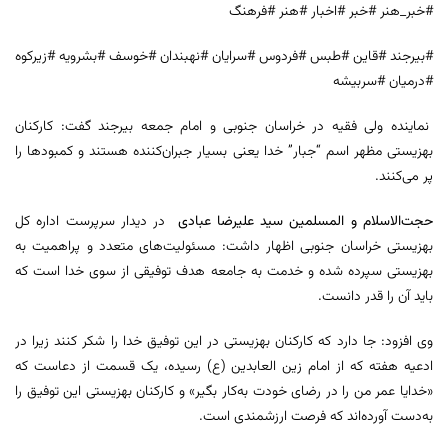
#خبر_هنر #خبر #اخبار #هنر #فرهنگ
#بیرجند #قاین #طبس #فردوس #سرایان #نهبندان #خوسف #بشرویه #زیرکوه
#درمیان #سربیشه
نماینده ولی فقیه در خراسان جنوبی و امام جمعه بیرجند گفت: کارکنان
بهزیستی مظهر اسم “جبار” خدا یعنی بسیار جبران‌کننده هستند و کمبودها را
پر می‌کنند.
حجت‌الاسلام و المسلمین سید علیرضا عبادی
در دیدار سرپرست اداره کل
بهزیستی خراسان جنوبی اظهار داشت: مسئولیت‌های متعدد و پراهمیت به
بهزیستی سپرده شده و خدمت به جامعه هدف توفیقی از سوی خدا است که
باید آن را قدر دانست.
وی افزود: جا دارد که کارکنان بهزیستی در این توفیق خدا را شکر کنند زیرا در
ادعیه هفته که از امام زین‌ العابدین (ع) رسیده، یک قسمت از دعاست که
«خدایا عمر من را در رضای خودت به‌کار بگیر» و کارکنان بهزیستی این توفیق را
به‌دست آورده‌اند که فرصت ارزشمندی است.