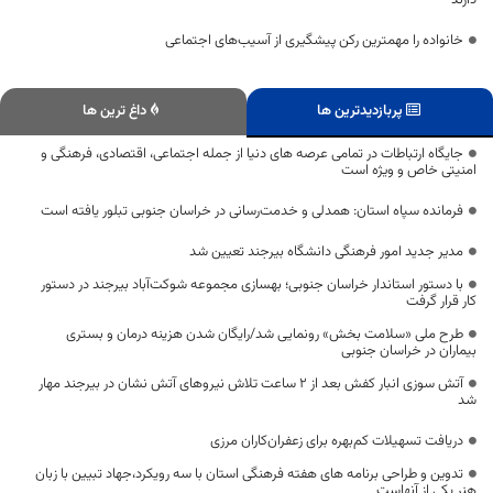
دارند
خانواده را مهمترین رکن پیشگیری از آسیب‌های اجتماعی
پربازدیدترین ها
داغ ترین ها
جایگاه ارتباطات در تمامی عرصه های دنیا از جمله اجتماعی، اقتصادی، فرهنگی و
امنیتی خاص و ویژه است
فرمانده سپاه استان: همدلی و خدمت‌رسانی در خراسان جنوبی تبلور یافته است
مدیر جدید امور فرهنگی دانشگاه بیرجند تعیین شد
با دستور استاندار خراسان جنوبی؛ بهسازی مجموعه شوکت‌آباد بیرجند در دستور
کار قرار گرفت
طرح ملی «سلامت بخش» رونمایی شد/رایگان شدن هزینه درمان و بستری
بیماران در خراسان جنوبی
آتش سوزی انبار کفش بعد از ۲ ساعت تلاش نیروهای آتش نشان در بیرجند مهار
شد
دریافت تسهیلات کم‌بهره برای زعفران‌کاران مرزی
تدوین و طراحی برنامه های هفته فرهنگی استان با سه رویکرد،جهاد تبیین با زبان
هنر یکی از آنهاست