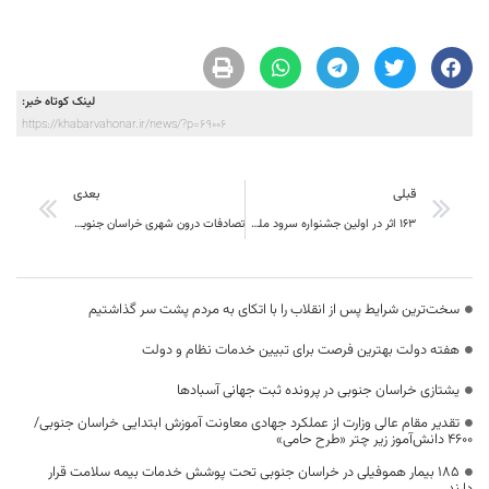
لینک کوتاه خبر:
https://khabarvahonar.ir/news/?p=69006
قبلی
بعدی
۱۶۳ اثر در اولین جشنواره سرود ملی فجر اجرا می‌شوند
تصادفات درون شهری خراسان جنوبی ۲۶ درصد افزایش یافت
سخت‌ترین شرایط پس از انقلاب را با اتکای به مردم پشت سر گذاشتیم
هفته دولت بهترین فرصت برای تبیین خدمات نظام و دولت
یشتازی خراسان جنوبی در پرونده ثبت جهانی آسبادها
تقدیر مقام عالی وزارت از عملکرد جهادی معاونت آموزش ابتدایی خراسان جنوبی/
۴۶۰۰ دانش‌آموز زیر چتر «طرح حامی»
۱۸۵ بیمار هموفیلی در خراسان جنوبی تحت پوشش خدمات بیمه سلامت قرار