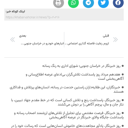
لینک کوتاه خبر:
https://khabarvahonar.ir/news/?p=40316
قبلی
بعدی
لزوم رعایت فاصله گذاری اجتماعی و استفاده از ماسک در لیالی قدر
انبارهای خودرو در خراسان جنوبی ملزم به اعلام موجودی شدند
روز خبرنگار در خراسان جنوبی؛ شورای اداری به رنگ رسانه
هفدهم مرداد روز پاسداشت تلاش‌گران بی‌ادعای عرصه اطلاع‌رسانی و
آگاهی‌بخشی است
خبرنگاران، این طلایه‌داران راستین خدمت در رسانه، انسان‌های پرتلاش و فداکاری
هستند
روز خبرنگار، پاسداشت رنج و تلاش کسانی است که در خط مقدم جهاد تبیین، با
نثار جان و مال، پرچم آگاهی را بر دوش می‌کشند
روز خبرنگار، فرصت مغتنمی برای تجلیل از تلاش‌های ارزشمند اصحاب رسانه و
پاسداشت جایگاه والای خبرنگار در عرصه آگاهی‌بخشی
روز خبرنگار، یادآور مجاهدت‌های خاموش انسان‌هایی است که رسالت خود را در