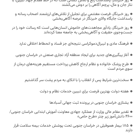
روز خبرنگار، پاسداشت رنج و تلاش کسانی است که در خط مقدم جهاد تبیین، با
نثار جان و مال، پرچم آگاهی را بر دوش می‌کشند
روز خبرنگار، فرصت مغتنمی برای تجلیل از تلاش‌های ارزشمند اصحاب رسانه و
پاسداشت جایگاه والای خبرنگار در عرصه آگاهی‌بخشی
روز خبرنگار، یادآور مجاهدت‌های خاموش انسان‌هایی است که رسالت خود را در
جست‌وجوی حقیقت و آگاهی‌بخشی به جامعه معنا کرده‌اند
فرهنگ مادی و لیبرال‌دموکراسی نتیجه‌ای جز فساد و انحطاط اخلاقی ندارد
آغاز پیگیری‌های جدید برای ایجاد منطقه آزاد تجاری صنعتی در خراسان جنوبی
طرح پزشک خانواده و نظام ارجاع کاهش پرداخت مستقیم هزینه‌های درمان از
سوی مردم است
سخت‌ترین شرایط پس از انقلاب را با اتکای به مردم پشت سر گذاشتیم
هفته دولت بهترین فرصت برای تبیین خدمات نظام و دولت
یشتازی خراسان جنوبی در پرونده ثبت جهانی آسبادها
تقدیر مقام عالی وزارت از عملکرد جهادی معاونت آموزش ابتدایی خراسان جنوبی/
۴۶۰۰ دانش‌آموز زیر چتر «طرح حامی»
۱۸۵ بیمار هموفیلی در خراسان جنوبی تحت پوشش خدمات بیمه سلامت قرار
دارند