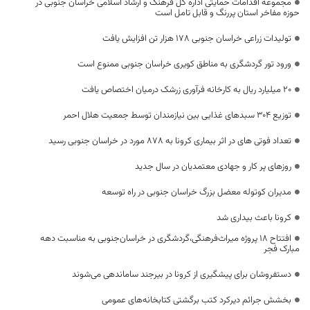
مجموعه اقدامات حمایتی اداره کل فرهنگ و ارشاد اسلامی خراسان جنوبی در
حوزه مفاخر استان پررنگ و قابل تامل است
تولیدات زراعی خراسان جنوبی ۱۷۸ هزار تن افزایش یافت
ورود تور گردشگری به مناطق کویری خراسان جنوبی ممنوع است
20 میلیارد ریال به کارخانه فرآوری زرشک درمیان اختصاص یافت
توزیع 304 سبدهای غذایی بین نیازمندان توسط جمعیت هلال احمر
تعداد فوتی های در اثر بیماری کرونا به 878 مورد در خراسان جنوبی رسید
روزهای پر کار و جهادی معتمدیان در سال جدید
مدیران کوتوله معضل بزرگ خراسان جنوبی در راه توسعه
کرونا باعث بیداری شد
افتتاح ۱۸ پروژه میراث‌فرهنگی،گردشگری در خراسان‌جنوبی‌ به مناسبت دهه
مبارک فجر
دستفروشان برای پیشگیری از کرونا در بیرجند ساماندهی می‌شوند
بخشش جرائم دیرکرد کتب برگشتی کتابخانه‌های عمومی