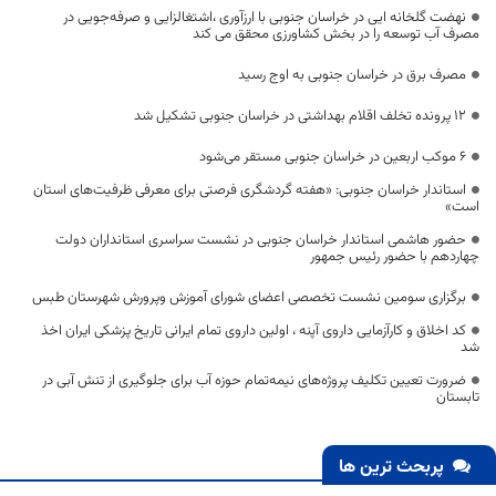
نهضت گلخانه ایی در خراسان جنوبی با ارزآوری ،اشتغالزایی و صرفه‌جویی در
مصرف آب توسعه را در بخش کشاورزی محقق می کند
مصرف برق در خراسان جنوبی به اوج رسید
۱۲ پرونده تخلف اقلام بهداشتی در خراسان جنوبی تشکیل شد
۶ موکب اربعین در خراسان جنوبی مستقر می‌شود
استاندار خراسان جنوبی: «هفته گردشگری فرصتی برای معرفی ظرفیت‌های استان
است»
حضور هاشمی استاندار خراسان جنوبی در نشست سراسری استانداران دولت
چهاردهم با حضور رئیس‌ جمهور
برگزاری سومین نشست تخصصی اعضای شورای آموزش وپرورش شهرستان طبس
کد اخلاق و کارآزمایی داروی آپنه ، اولین داروی تمام ایرانی تاریخ پزشکی ایران اخذ
شد
ضرورت تعیین تکلیف پروژه‌های نیمه‌تمام حوزه آب برای جلوگیری از تنش آبی در
تابستان
پربحث ترین ها