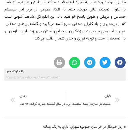
مقابل سوءمدیریت‌های به وجود آمده، قد علم کند و مطمئن هستیم که شما
به عنوان نماینده عالی دولت، حتما به افکار عمومی در برابر این سیستم
حساس و عریض و طویل پاسخ خواهید داد. این اداره کل، شاهد آشوبی است
که از بی‌مدیری و بلاتکلیفی محض سرچشمه می‌گیرد و گمانه‌زنی‌های محفلی،
هر روز اب یخی بر صورت ورزشکاران و جوانان استان می‌ریزند. این‌ سازمان رو
به اضمحلال است و توجه فوری و جدی شما را طلب می‌کند.
لینک کوتاه خبر:
https://khabarvahonar.ir/news/?p=15085
قبلی
بعدی
مدیرعامل سازمان بیمه سلامت ایران در سی و یکمین نمایشگاه بین‌المللی کتاب تهران:ارتباط مستقیم سواد سلامت جامعه با ترویج کتاب‌خوانی
در سال گذشته صورت گرفت: 94 هزار و 908 نفر – ساعت آموزش مهارتی در يگان هاي نظامي و انتظامي خراسان جنوبی
روز خبرنگار در خراسان جنوبی؛ شورای اداری به رنگ رسانه