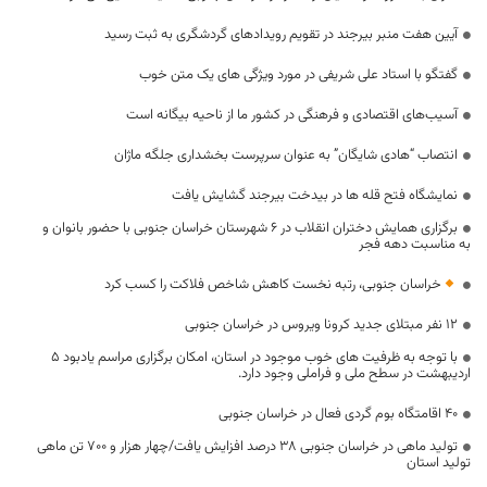
آیین هفت منبر بیرجند در تقویم رویدادهای گردشگری به ثبت رسید
گفتگو با استاد علی شریفی در مورد ویژگی های یک متن خوب
آسیب‌های اقتصادی و فرهنگی در کشور ما از ناحیه بیگانه است
انتصاب “هادی شایگان” به عنوان سرپرست بخشداری جلگه ماژان
نمایشگاه فتح قله ها در بیدخت بیرجند گشایش یافت
برگزاری همایش دختران انقلاب در ۶ شهرستان خراسان جنوبی با حضور بانوان و
به مناسبت دهه فجر
خراسان جنوبی، رتبه نخست کاهش شاخص فلاکت را کسب کرد
۱۲ نفر مبتلای جدید کرونا ویروس در خراسان جنوبی
با توجه به ظرفیت های خوب موجود در استان، امکان برگزاری مراسم یادبود 5
اردیبهشت در سطح ملی و فراملی وجود دارد.
40 اقامتگاه بوم گردی فعال در خراسان جنوبی
تولید ماهی در خراسان جنوبی ۳۸ درصد افزایش یافت/چهار هزار و ۷۰۰ تن ماهی
تولید استان