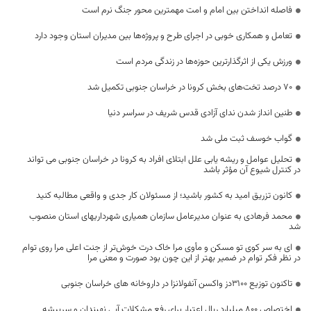
فاصله انداختن بین امام و امت مهمترین محور جنگ نرم است
تعامل و همکاری خوبی در اجرای طرح و پروژه‌ها بین مدیران استان وجود دارد
ورزش یکی از اثرگذارترین حوزه‌ها در زندگی مردم است
۷۰ درصد تخت‌های بخش کرونا در خراسان جنوبی تکمیل شد
طنین انداز شدن ندای آزادی قدس شریف در سراسر دنیا
گواب خوسف ثبت ملی شد
تحلیل عوامل و ریشه یابی علل ابتلای افراد به کرونا در خراسان جنوبی می تواند
در کنترل شیوع آن مؤثر باشد
کانون تزریق امید به کشور باشید؛ از مسئولان کار جدی و واقعی مطالبه کنید
محمد فرهادی به عنوان مدیرعامل سازمان همیاری شهرداریهای استان منصوب
شد
ای به سر کوی تو مسکن و مأوی مرا خاک درت خوش‌تر از جنت اعلی مرا روی توام
در نظر فکر توام در ضمیر بهتر از این چون بود صورت و معنی مرا
تاکنون توزیع ۳۱۰۰دز واکسن آنفولانزا در داروخانه های خراسان جنوبی
اختصاص ۸۰۰ میلیارد ریال اعتبار برای رفع مشکلات آبی نهبندان و سربیشه