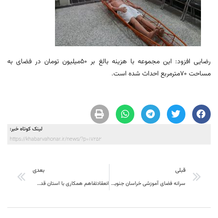
رضایی افزود: این مجموعه با هزینه بالغ بر ۵۰میلیون تومان در فضای به
مساحت ۷۰مترمربع احداث شده است.
لینک کوتاه خبر:
https://khabarvahonar.ir/news/?p=17252
قبلی
بعدی
سرانه فضای آموزشی خراسان جنوبی بالاتر از میانگین کشور است
انعقادتفاهم همکاری با استان قدس رضوی برای ساخت مجتمع آموزشی در مهرشهر بیرجند