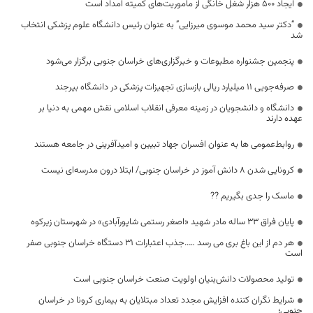
ایجاد ۵۰۰ هزار شغل خانگی از ماموریت‌های کمیته امداد است
“دکتر سید محمد موسوی میرزایی” به عنوان رئیس دانشگاه علوم پزشکی انتخاب
شد
پنجمین جشنواره مطبوعات و خبرگزاری‌های خراسان جنوبی برگزار می‌شود
صرفه‌جویی ۱۱ میلیارد ریالی بازسازی تجهیزات پزشکی در دانشگاه بیرجند
دانشگاه و دانشجویان در زمینه معرفی انقلاب اسلامی نقش مهمی به دنیا بر
عهده دارند
روابط‌عمومی ها به عنوان افسران جهاد تبیین و امیدآفرینی در جامعه هستند
کرونایی شدن ۸ دانش آموز در خراسان جنوبی/ ابتلا درون مدرسه‌ای نیست
ماسک را جدی بگیریم ??
پایان فراق ۳۳ ساله مادر شهید «اصغر رستمی شاپورآبادی» در شهرستان زیرکوه
هر دم از این باغ بری می رسد …..جذب اعتبارات 31 دستگاه خراسان جنوبی صفر
است
تولید محصولات دانش‌بنیان اولویت صنعت خراسان جنوبی است
شرایط نگران کننده افزایش مجدد تعداد مبتلایان به بیماری کرونا در خراسان
جنوبی؛