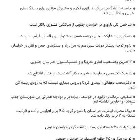
جامعه دانشگاهی می‌تواند بازوی فکری و مشورتی مؤثری برای دستگاه‌های
اجرایی و نظارتی باشد
شاخص کلی باروری در خراسان جنوبی از میانگین کشوری بالاتر است
همکاری و مشارکت لبنان در هفدهمین جشنواره بین المللی فیلم مقاومت
لزوم توجه بیشتر دولت سیزدهم به مرز ، راه و بسترهای حمل و نقل در خراسان
جنوبی
?آخـرین وضــعیت آماری ڪرونا و واڪسیناسـیون خـراسان جنـوبی
کلینیک تخصصی بیمارستان شهید دکتر آتشدست نهبندان افتتاح شد
دکترمحمد دهقانی : بیماری کرونا ویروس بیماری نیست که به زودی ریشه کن
شود.
شفیعی فرماندار : رکورد در خوسف ، یازده برابر بودجه عمرانی این شهرستان جذب
سرمایه ی خارجی داشته ایم
پیک مصرف اینترنت در استان با شیوع کرونا ۴.۵ برابر افزایش یافت و ظرفیت
شبکه به ۲ برابر ارتقا داده شد
بازداشت ۲۰ هسته تروریستی و آشوبگر در خراسان جنوبی
توزیع هزار و 450 حلقه لاستیک در خراسان جنوبی