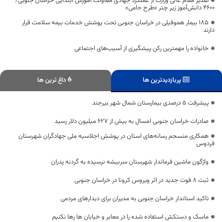
تقدیر مقام عالی وزارت از عملکرد جهادی معاونت آموزش ابتدایی خراسان جنوبی/
۴۶۰۰ دانش‌آموز زیر چتر «طرح حامی»
۱۸۵ بیمار هموفیلی در خراسان جنوبی تحت پوشش خدمات بیمه سلامت قرار
دارند
خانواده را مهمترین رکن پیشگیری از آسیب‌های اجتماعی
پربازدیدترین ها
داغ ترین ها
پیشرفت ۵ درصدی بیمارستان شمال شهر بیرجند
صادرات خراسان جنوبی امسال به بیش از ۶۲۷ میلیون دلار رسید
همکاری منسجم رسانه‌های استان در پوشش اجلاسیه ملی جهادگران شهرستان
فردوس
واژگون ماشین فرماندار شهرستان سربیشه نرسیده به گردنه پدران
ثبت 8 فوت جدید در اثر ویروس کرونا در خراسان جنوبی
تاکید استاندار خراسان جنوبی به مدیران برای دیدارهای مردمی
ماسک و دستکش استفاده شده را در معابر و خیابان ها رها نکنیم