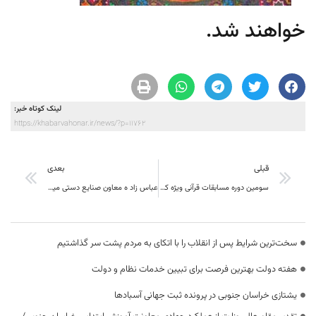
خواهند شد.
لینک کوتاه خبر:
https://khabarvahonar.ir/news/?p=11762
قبلی
بعدی
سومین دوره مسابقات قرآنی ویژه کارکنان، ورزشکاران وجوانان استان خراسان جنوبی برگزار می شود .
عباس زاد ه معاون صنایع دستی میراث :بیش از 80 رشته در صنایع دستی بهترین فرصت برای هنری آموزی و اوقات فراغت
سخت‌ترین شرایط پس از انقلاب را با اتکای به مردم پشت سر گذاشتیم
هفته دولت بهترین فرصت برای تبیین خدمات نظام و دولت
یشتازی خراسان جنوبی در پرونده ثبت جهانی آسبادها