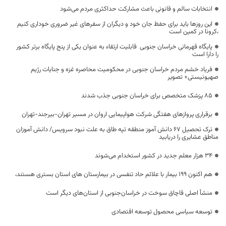
انتخابات سالم و قانونی باعث مشارکت حداکثری مردم می‌شود
این روزها باید برای حفظ جان خود و دیگران از سفرهای غیر ضروری خوداری کنیم
،کرونا در کمین است
پایگاه قهرمانی خراسان جنوبی قابلیت ارتقاء به عنوان یکی از پنج پایگاه برتر کشور
را دارا است
فریاد خشم مردم خراسان جنوبی در محکومیت محاصره غزه و جنایات رژیم
صهیونیستی+ تصویر
۸۵ پزشک متخصص برای خراسان جنوبی جذب شدند
برقراری پروازهای هفتگی شرکت هواپیمایی اروان در مسیر تهران-بیرجند-تهران
ترک تحصیل 67 دانش آموز منطقه تپه طاق به علت نبود سرویس/ دانش آموزان
مناطق عشایری را دریابید
۳۴ هزار معلم جدید در کشور استخدام می‌شوند
هم اکنون 199 بیمار با علائم حاد تنفسی در بیمارستان های استان بستری هستند،
منشأ اصلی قاچاق سوخت در خراسان‌جنوبی از استان‌های دیگر است
توسعه سیاسی محصول توسعه اقتصادی